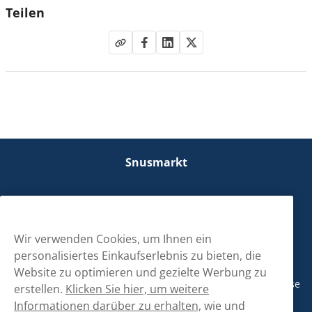
Teilen
Snusmarkt
Kontaktiere uns!
hallo@snusmarkt.ch
Wir verwenden Cookies, um Ihnen ein
personalisiertes Einkaufserlebnis zu bieten, die
+410800561053
Website zu optimieren und gezielte Werbung zu
Mo/Di: 08:30-17 Uhr (Pause 12-13) Mi/Do: 10:30-19 Uhr (Pause
erstellen.
Klicken Sie hier, um weitere
14-15) Fr: 09-17 Uhr (Pause 12-13)
Informationen darüber zu erhalten,
wie und