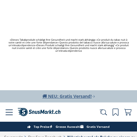
«Dieses Tabakprodukt schädigt Ihre Gesundheit und macht stark abhängig» «Ce produit du tabac nuit à
votre santé et crée une forte dépendance» Questo prodotto del tabacco nuoce alla tua salute e provoca
un'elevata dipendenza «Dieses Produkt schadigt Ihre Gesundheit und macht stark abhangig" «Ce produit
nuit à votre santé et crée une forte dépendance» Questo prodotto nuoce alla tua salute e provoca
un'elevata dipendenza
🚚 NEU: Gratis Versand!
Top Preise
Grosse Auswahl
Gratis Versand