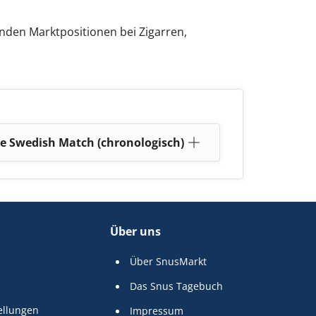
den Marktpositionen bei Zigarren,
e Swedish Match (chronologisch)
Über uns
Über SnusMarkt
Das Snus Tagebuch
ellungen
Impressum