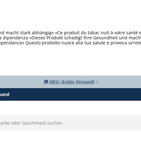
d macht stark abhängig» «Ce produit du tabac nuit à votre santé 
ta dipendenza «Dieses Produkt schadigt Ihre Gesundheit und macht 
épendance» Questo prodotto nuoce alla tua salute e provoca un'e
🚚 NEU: Gratis Versand!
rsand