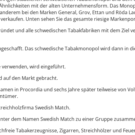
e Ähnlichkeiten mit der alten Unternehmensform. Das Monop
 anderem bei den Marken General, Grov, Ettan und Röda Lac
 verkaufen. Unten sehen Sie das gesamte riesige Markenpor
det und alle schwedischen Tabakfabriken mit dem Ziel vers
eschafft. Das schwedische Tabakmonopol wird dann in die 
 verwenden, wird eingeführt.
d auf den Markt gebracht.
Namen in Procordia und sechs Jahre später teilweise von
entümer.
treichholzfirma Swedish Match.
unter dem Namen Swedish Match zu einer Gruppe zusamme
chfreie Tabakerzeugnisse, Zigarren, Streichhölzer und Feue