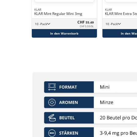
KLAR
KLAR
KLAR Mint Regular Mini 3mg
KLAR Mint Extra S
CHF
55.49
10 -Pack
10 -Pack
CHF 5.55/St.
In den Warenkorb
In den Wa