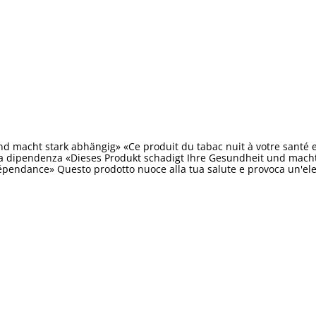
d macht stark abhängig» «Ce produit du tabac nuit à votre santé 
ta dipendenza «Dieses Produkt schadigt Ihre Gesundheit und macht 
épendance» Questo prodotto nuoce alla tua salute e provoca un'e