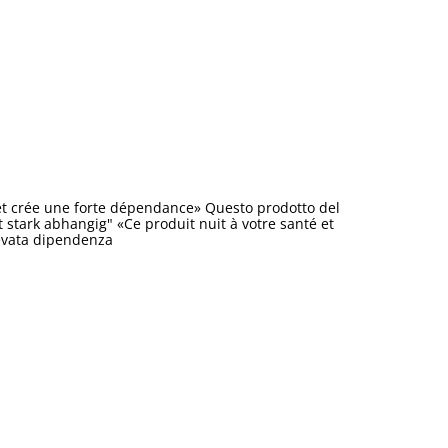
et crée une forte dépendance» Questo prodotto del
stark abhangig" «Ce produit nuit à votre santé et
levata dipendenza