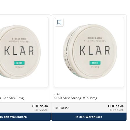
KLAR
gular Mini 3mg
KLAR Mint Strong Mini 6mg
CHF
CHF
55.49
55.49
10 -Pack
CHF 5.55/St.
CHF 5.55/St.
In den Warenkorb
In den Warenkorb