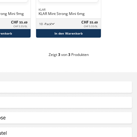
KLAR
trong Mini 9mg
KLAR Mint Strong Mini 6mg
CHF
CHF
55.49
55.49
10 -Pack
CHF 5.55/St.
CHF 5.55/St.
renkorb
In den Warenkorb
Zeigt
3
von
3
Produkten