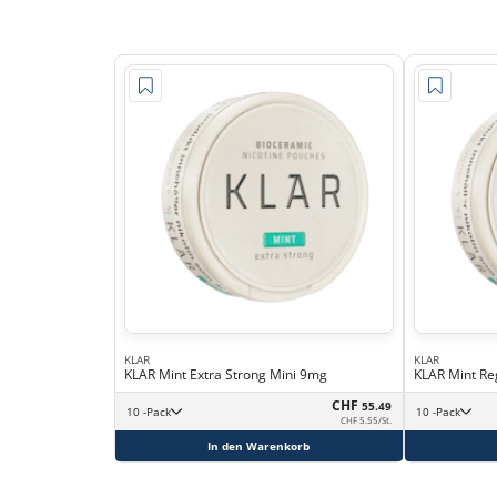
KLAR
KLAR
KLAR Mint Extra Strong Mini 9mg
KLAR Mint Re
CHF
55.49
10 -Pack
10 -Pack
CHF 5.55/St.
In den Warenkorb