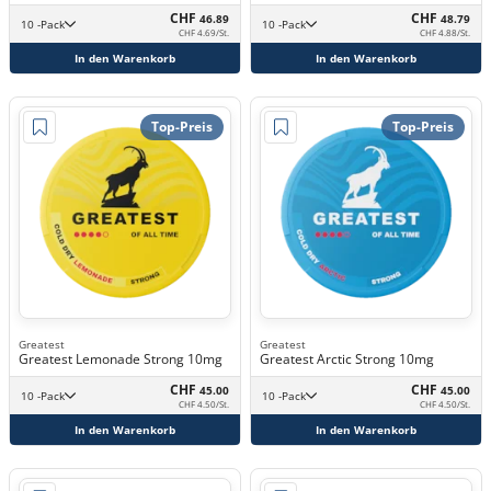
CHF
CHF
46.89
48.79
10 -Pack
10 -Pack
CHF 4.69/St.
CHF 4.88/St.
In den Warenkorb
In den Warenkorb
Top-Preis
Top-Preis
Greatest
Greatest
Greatest Lemonade Strong 10mg
Greatest Arctic Strong 10mg
CHF
CHF
45.00
45.00
10 -Pack
10 -Pack
CHF 4.50/St.
CHF 4.50/St.
In den Warenkorb
In den Warenkorb