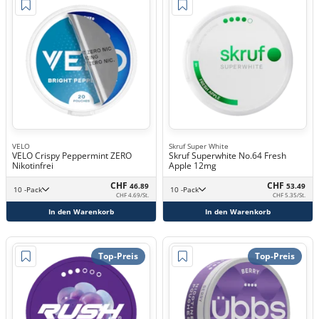
VELO
Skruf Super White
VELO Crispy Peppermint ZERO
Skruf Superwhite No.64 Fresh
Nikotinfrei
Apple 12mg
CHF
CHF
46.89
53.49
10 -Pack
10 -Pack
CHF 4.69/St.
CHF 5.35/St.
In den Warenkorb
In den Warenkorb
Top-Preis
Top-Preis