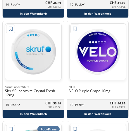
CHF
CHF
46.89
41.29
10 -Pack
10 -Pack
CHF 4.69/St.
CHF 4.13/St.
In den Warenkorb
In den Warenkorb
Skruf Super White
VELO
Skruf Superwhite Crystal Fresh
VELO Purple Grape 10mg
12mg
CHF
CHF
53.49
46.89
10 -Pack
10 -Pack
CHF 5.35/St.
CHF 4.69/St.
In den Warenkorb
In den Warenkorb
Top-Preis