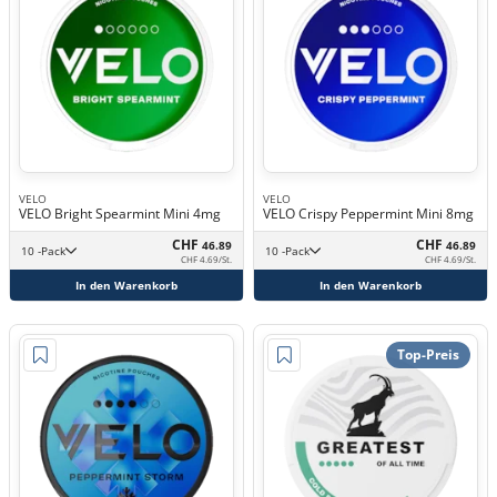
VELO
VELO
VELO Bright Spearmint Mini 4mg
VELO Crispy Peppermint Mini 8mg
CHF
CHF
46.89
46.89
10 -Pack
10 -Pack
CHF 4.69/St.
CHF 4.69/St.
In den Warenkorb
In den Warenkorb
Top-Preis