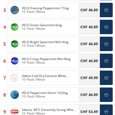
VELO Freezing Peppermint 17mg
3
CHF 46.89
10 -Pack
/
Minze
VELO Green Spearmint 6mg
4
CHF 46.89
10 -Pack
/
Minze
VELO Bright Spearmint Mini 4mg
5
CHF 46.89
10 -Pack
/
Minze
VELO Crispy Peppermint Mini 8mg
6
CHF 46.89
10 -Pack
/
Minze
Odens Cold Dry Extreme White
7
CHF 45.99
Portion
10 -Pack
/
Minze
VELO Peppermint Storm 10,9mg
8
CHF 46.89
10 -Pack
/
Minze
Siberia -80°C Extremely Strong White
9
CHF 53.49
Dry Portion
10 -Pack
/
Minze