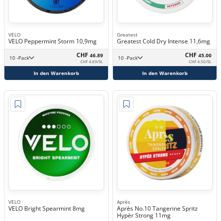
VELO
Greatest
VELO Peppermint Storm 10,9mg
Greatest Cold Dry Intense 11,6mg
CHF
CHF
46.89
45.00
10 -Pack
10 -Pack
CHF 4.69/St.
CHF 4.50/St.
In den Warenkorb
In den Warenkorb
VELO
Après
VELO Bright Spearmint 8mg
Après No.10 Tangerine Spritz
Hypèr Strong 11mg