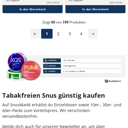
10 -Pack
10 -Pack
CHF 5.55/St.
CHF 5.35/St.
In den Warenkorb
In den Warenkorb
Zeigt
60
von
199
Produkten
1
2
3
4
Tabakfreien Snus günstig kaufen
Auf SnusMarkt erhältst du Einzeldosen sowie 10er-, 30er- und
60er-Packs zum Vorteilspreis. Wir verschicken
versandkostenfrei.
Melde dich auch für unseren Newsletter an, um über