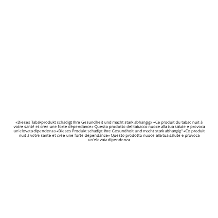
«Dieses Tabakprodukt schädigt Ihre Gesundheit und macht stark abhängig» «Ce produit du tabac nuit à
votre santé et crée une forte dépendance» Questo prodotto del tabacco nuoce alla tua salute e provoca
un'elevata dipendenza «Dieses Produkt schadigt Ihre Gesundheit und macht stark abhangig" «Ce produit
nuit à votre santé et crée une forte dépendance» Questo prodotto nuoce alla tua salute e provoca
un'elevata dipendenza