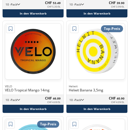
CHF
CHF
53.49
39.90
10 -Pack
10 -Pack
CHF 5.35/St.
CHF 3.99/St.
In den Warenkorb
In den Warenkorb
Top-Preis
VELO
Helwit
VELO Tropical Mango 14mg
Helwit Banana 3,5mg
CHF
CHF
46.89
40.90
10 -Pack
10 -Pack
CHF 4.69/St.
CHF 4.09/St.
In den Warenkorb
In den Warenkorb
Top-Preis