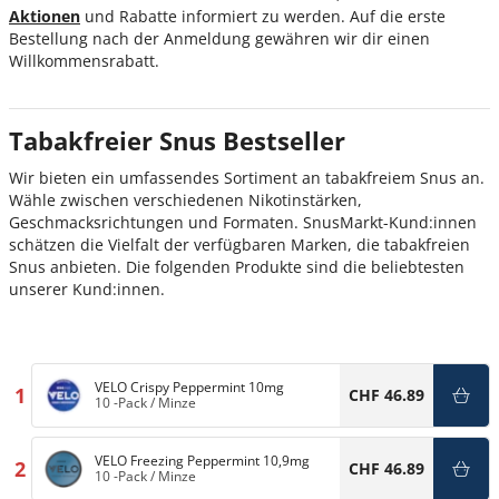
Aktionen
und Rabatte informiert zu werden. Auf die erste
Bestellung nach der Anmeldung gewähren wir dir einen
Willkommensrabatt.
Tabakfreier Snus Bestseller
Wir bieten ein umfassendes Sortiment an tabakfreiem Snus an.
Wähle zwischen verschiedenen Nikotinstärken,
Geschmacksrichtungen und Formaten. SnusMarkt-Kund:innen
schätzen die Vielfalt der verfügbaren Marken, die tabakfreien
Snus anbieten. Die folgenden Produkte sind die beliebtesten
unserer Kund:innen.
VELO Crispy Peppermint 10mg
1
CHF 46.89
10 -Pack
/
Minze
VELO Freezing Peppermint 10,9mg
2
CHF 46.89
10 -Pack
/
Minze