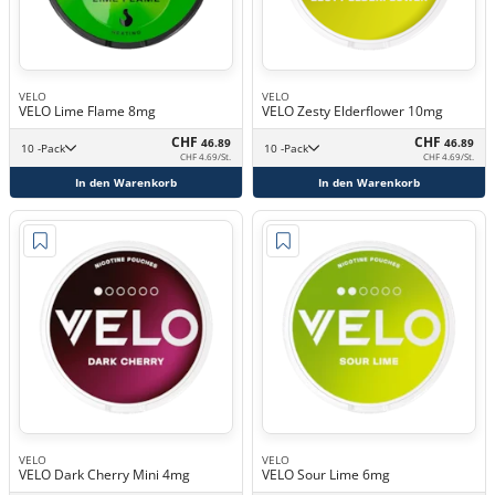
VELO
VELO
VELO Lime Flame 8mg
VELO Zesty Elderflower 10mg
CHF
CHF
46.89
46.89
10 -Pack
10 -Pack
CHF 4.69/St.
CHF 4.69/St.
In den Warenkorb
In den Warenkorb
VELO
VELO
VELO Dark Cherry Mini 4mg
VELO Sour Lime 6mg