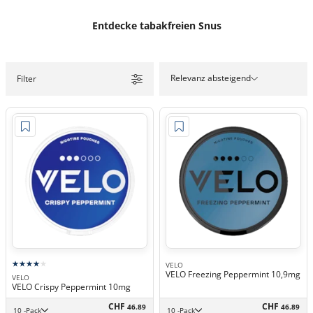
Entdecke tabakfreien Snus
Relevanz absteigend
Filter
VELO
VELO Freezing Peppermint 10,9mg
VELO
VELO Crispy Peppermint 10mg
CHF
CHF
46.89
46.89
10 -Pack
10 -Pack