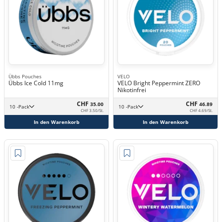
Übbs Pouches
VELO
Übbs Ice Cold 11mg
VELO Bright Peppermint ZERO
Nikotinfrei
CHF
CHF
35.00
46.89
10 -Pack
10 -Pack
CHF 3.50/St.
CHF 4.69/St.
In den Warenkorb
In den Warenkorb