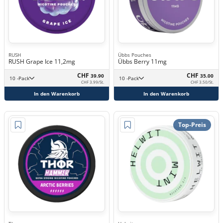
RUSH
Übbs Pouches
RUSH Grape Ice 11,2mg
Übbs Berry 11mg
CHF
CHF
39.90
35.00
10 -Pack
10 -Pack
CHF 3.99/St.
CHF 3.50/St.
In den Warenkorb
In den Warenkorb
Top-Preis