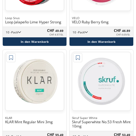
Loop Snus
VELO
Loop Jalapeño Lime Hyper Strong
VELO Ruby Berry 6mg
CHF
CHF
49.69
46.89
10 -Pack
10 -Pack
CHF 4.97/St.
CHF 4.69/St.
In den Warenkorb
In den Warenkorb
KLAR
Skruf Super White
KLAR Mint Regular Mini 3mg
Skruf Superwhite No.53 Fresh Mint
10mg
CHF
CHF
55.49
53.49