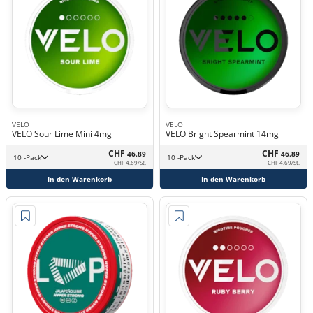
VELO
VELO
VELO Sour Lime Mini 4mg
VELO Bright Spearmint 14mg
CHF
CHF
46.89
46.89
10 -Pack
10 -Pack
CHF 4.69/St.
CHF 4.69/St.
In den Warenkorb
In den Warenkorb