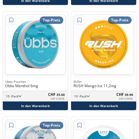
In den Warenkorb
In den Warenkorb
Top-Preis
Top-Preis
Übbs Pouches
RUSH
Übbs Menthol 6mg
RUSH Mango Ice 11,2mg
CHF
CHF
35.00
39.90
10 -Pack
10 -Pack
CHF 3.50/St.
CHF 3.99/St.
In den Warenkorb
In den Warenkorb
Top-Preis