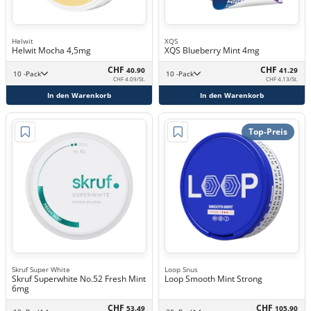
Helwit
XQS
Helwit Mocha 4,5mg
XQS Blueberry Mint 4mg
CHF
CHF
40.90
41.29
10 -Pack
10 -Pack
CHF 4.09/St.
CHF 4.13/St.
In den Warenkorb
In den Warenkorb
Top-Preis
Skruf Super White
Loop Snus
Skruf Superwhite No.52 Fresh Mint
Loop Smooth Mint Strong
6mg
CHF
CHF
53.49
105.90