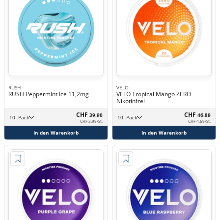
RUSH
VELO
RUSH Peppermint Ice 11,2mg
VELO Tropical Mango ZERO
Nikotinfrei
CHF
CHF
39.90
46.89
10 -Pack
10 -Pack
CHF 3.99/St.
CHF 4.69/St.
In den Warenkorb
In den Warenkorb