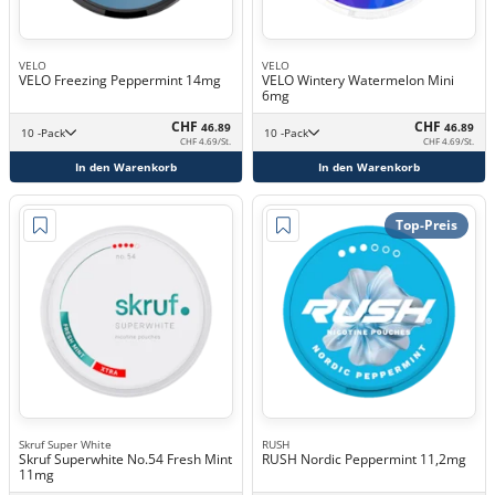
VELO
VELO
VELO Freezing Peppermint 14mg
VELO Wintery Watermelon Mini
6mg
CHF
CHF
46.89
46.89
10 -Pack
10 -Pack
CHF 4.69/St.
CHF 4.69/St.
In den Warenkorb
In den Warenkorb
Top-Preis
Skruf Super White
RUSH
Skruf Superwhite No.54 Fresh Mint
RUSH Nordic Peppermint 11,2mg
11mg