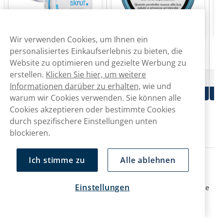
Wir verwenden Cookies, um Ihnen ein
Skruf Super White
Fumi
F
personalisiertes Einkaufserlebnis zu bieten, die
Skruf Superwhite 2-Pack Combo
FUMi Freezy Mint Ultra Strong
F
Website zu optimieren und gezielte Werbung zu
Mixpack
15mg
1
erstellen.
Klicken Sie hier, um weitere
CHF
49.00
CHF 8.49
10 -Pack
CHF 4.90/St.
Informationen darüber zu erhalten,
wie und
In den Warenkorb
In den Warenkorb
warum wir Cookies verwenden. Sie können alle
Cookies akzeptieren oder bestimmte Cookies
durch spezifischere Einstellungen unten
Lerne weitere Produktneuheiten kennen
blockieren.
Tabakfreier Snus – beliebte Marken
Ich stimme zu
Alle ablehnen
Mit mehr als 45 Marken ist das tabakfreier-Snus-Sortiment
Einstellungen
bei SnusMarkt sehr vielseitig. Unsere Kund:innen schätzen die
Vielfalt der Geschmäcker, der unterschiedlichen Pouch-
Formate und der Nikotinstärke. Einige beliebte Marken sind: