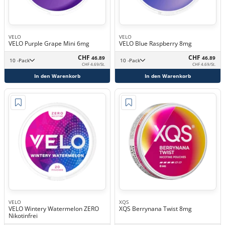
VELO
VELO
VELO Purple Grape Mini 6mg
VELO Blue Raspberry 8mg
CHF
CHF
46.89
46.89
10 -Pack
10 -Pack
CHF 4.69/St.
CHF 4.69/St.
In den Warenkorb
In den Warenkorb
VELO
XQS
VELO Wintery Watermelon ZERO
XQS Berrynana Twist 8mg
Nikotinfrei