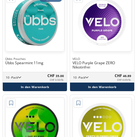
Übbs Pouches
VELO
Übbs Spearmint 11mg
VELO Purple Grape ZERO
Nikotinfrei
CHF
CHF
35.00
46.89
10 -Pack
10 -Pack
CHF 3.50/St.
CHF 4.69/St.
In den Warenkorb
In den Warenkorb