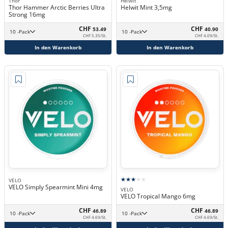
Thor
Helwit
Thor Hammer Arctic Berries Ultra
Helwit Mint 3,5mg
Strong 16mg
CHF
CHF
53.49
40.90
10 -Pack
10 -Pack
CHF 5.35/St.
CHF 4.09/St.
In den Warenkorb
In den Warenkorb
VELO
VELO Simply Spearmint Mini 4mg
VELO
VELO Tropical Mango 6mg
CHF
CHF
46.89
46.89
10 -Pack
10 -Pack
CHF 4.69/St.
CHF 4.69/St.