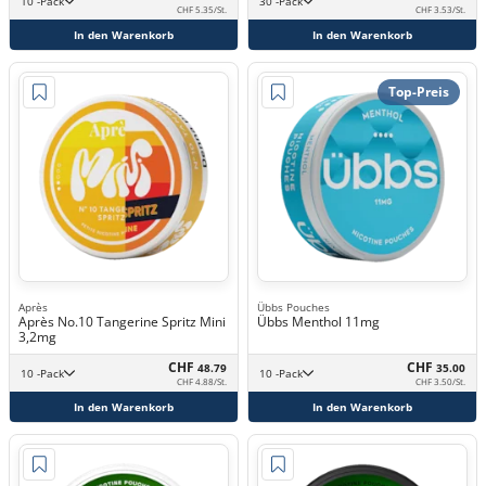
10 -Pack
30 -Pack
CHF 5.35/St.
CHF 3.53/St.
In den Warenkorb
In den Warenkorb
Top-Preis
Après
Übbs Pouches
Après No.10 Tangerine Spritz Mini
Übbs Menthol 11mg
3,2mg
CHF
CHF
48.79
35.00
10 -Pack
10 -Pack
CHF 4.88/St.
CHF 3.50/St.
In den Warenkorb
In den Warenkorb