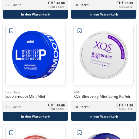
CHF
CHF
46.89
46.89
10 -Pack
10 -Pack
CHF 4.69/St.
CHF 4.69/St.
In den Warenkorb
In den Warenkorb
Loop Snus
XQS
Loop Smooth Mint Mini
XQS Blueberry Mint 50mg Koffein
CHF
CHF
49.69
41.29
10 -Pack
10 -Pack
CHF 4.97/St.
CHF 4.13/St.
In den Warenkorb
In den Warenkorb