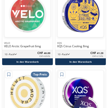
VELO
XQS
VELO Arctic Grapefruit 6mg
XQS Citrus Cooling 8mg
CHF
CHF
46.89
41.29
10 -Pack
10 -Pack
CHF 4.69/St.
CHF 4.13/St.
In den Warenkorb
In den Warenkorb
Top-Preis