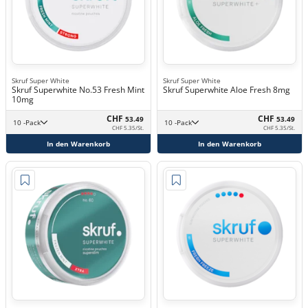
Skruf Super White
Skruf Super White
Skruf Superwhite No.53 Fresh Mint
Skruf Superwhite Aloe Fresh 8mg
10mg
CHF
CHF
53.49
53.49
10 -Pack
10 -Pack
CHF 5.35/St.
CHF 5.35/St.
In den Warenkorb
In den Warenkorb