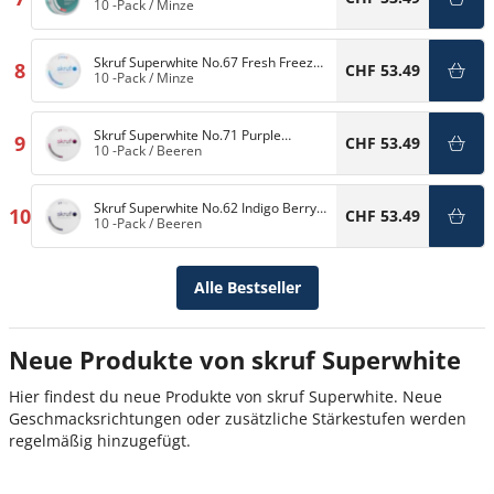
Xtra Superslim 8mg
10 -Pack
/
Minze
Skruf Superwhite No.67 Fresh Freeze
8
CHF 53.49
11,5mg
10 -Pack
/
Minze
Skruf Superwhite No.71 Purple
9
CHF 53.49
Cassice 6mg
10 -Pack
/
Beeren
Skruf Superwhite No.62 Indigo Berry
10
CHF 53.49
6mg
10 -Pack
/
Beeren
Alle Bestseller
Neue Produkte von skruf Superwhite
Hier findest du neue Produkte von skruf Superwhite. Neue
Geschmacksrichtungen oder zusätzliche Stärkestufen werden
regelmäßig hinzugefügt.