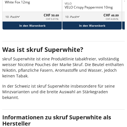
White Fox 12mg
V
VELO
VELO Crispy Peppermint 10mg
CHF
CHF
50.69
46.89
10 -Pack
10 -Pack
CHF 5.07/St.
CHF 4.69/St.
In den Warenkorb
In den Warenkorb
Was ist skruf Superwhite?
skruf Superwhite ist eine Produktlinie tabakfreier, vollständig
weisser Nicotine Pouches der Marke Skruf. Die Beutel enthalten
Nikotin, pflanzliche Fasern, Aromastoffe und Wasser, jedoch
keinen Tabak.
In der Schweiz ist skruf Superwhite insbesondere für seine
Minzvarianten und die breite Auswahl an Stärkegraden
bekannt.
Informationen zu skruf Superwhite als
Hersteller