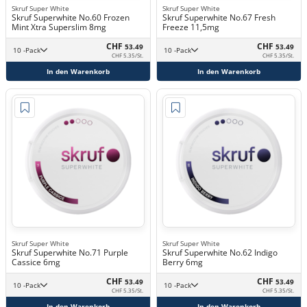
Skruf Super White
Skruf Super White
Skruf Superwhite No.60 Frozen
Skruf Superwhite No.67 Fresh
Mint Xtra Superslim 8mg
Freeze 11,5mg
CHF
CHF
53.49
53.49
10 -Pack
10 -Pack
CHF 5.35/St.
CHF 5.35/St.
In den Warenkorb
In den Warenkorb
Skruf Super White
Skruf Super White
Skruf Superwhite No.71 Purple
Skruf Superwhite No.62 Indigo
Cassice 6mg
Berry 6mg
CHF
CHF
53.49
53.49
10 -Pack
10 -Pack
CHF 5.35/St.
CHF 5.35/St.
In den Warenkorb
In den Warenkorb