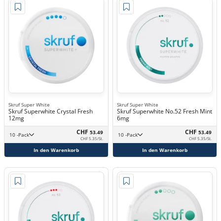
Skruf Super White
Skruf Super White
Skruf Superwhite Crystal Fresh
Skruf Superwhite No.52 Fresh Mint
12mg
6mg
CHF
CHF
53.49
53.49
10 -Pack
10 -Pack
CHF 5.35/St.
CHF 5.35/St.
In den Warenkorb
In den Warenkorb