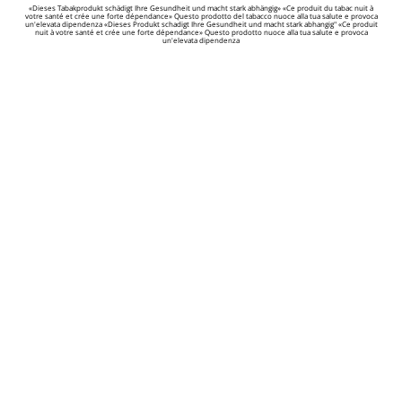
«Dieses Tabakprodukt schädigt Ihre Gesundheit und macht stark abhängig» «Ce produit du tabac nuit à
votre santé et crée une forte dépendance» Questo prodotto del tabacco nuoce alla tua salute e provoca
un'elevata dipendenza «Dieses Produkt schadigt Ihre Gesundheit und macht stark abhangig" «Ce produit
nuit à votre santé et crée une forte dépendance» Questo prodotto nuoce alla tua salute e provoca
un'elevata dipendenza