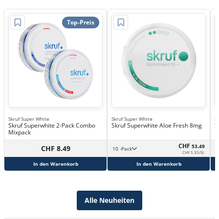
Top-Preis
Skruf Super White
Skruf Super White
S
Skruf Superwhite 2-Pack Combo
Skruf Superwhite Aloe Fresh 8mg
S
Mixpack
CHF
53.49
CHF 8.49
10 -Pack
CHF 5.35/St.
In den Warenkorb
In den Warenkorb
Alle Neuheiten