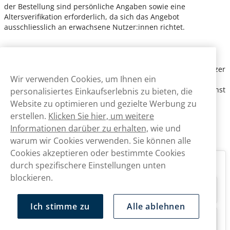
der Bestellung sind persönliche Angaben sowie eine
Altersverifikation erforderlich, da sich das Angebot
ausschliesslich an erwachsene Nutzer:innen richtet.
Versand & Lieferung
Wir liefern aus unserem
Lager in der Schweiz
mit der Schweizer
Wir verwenden Cookies, um Ihnen ein
Post. Der Versand ist kostenlos und deine Bestellung wird am
nächsten Werktag zugestellt, wenn sie vor 15 Uhr eingeht, sonst
personalisiertes Einkaufserlebnis zu bieten, die
am nächsten oder übernächsten Werktag.
Website zu optimieren und gezielte Werbung zu
erstellen.
Klicken Sie hier, um weitere
Bitte beachte, dass bei allen Bestellungen eine Altersprüfung
Informationen darüber zu erhalten,
wie und
sowie eine Unterschrift bei der Zustellung erforderlich sind.
warum wir Cookies verwenden. Sie können alle
Cookies akzeptieren oder bestimmte Cookies
FAQ
durch spezifischere Einstellungen unten
blockieren.
Ist skruf Superwhite in der Schweiz erhältlich?
Ich stimme zu
Alle ablehnen
Kann ich skruf Superwhite in der Schweiz
kaufen?