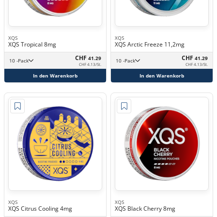
XQS
XQS
XQS Tropical 8mg
XQS Arctic Freeze 11,2mg
CHF
CHF
41.29
41.29
10 -Pack
10 -Pack
CHF 4.13/St.
CHF 4.13/St.
In den Warenkorb
In den Warenkorb
XQS
XQS
XQS Citrus Cooling 4mg
XQS Black Cherry 8mg