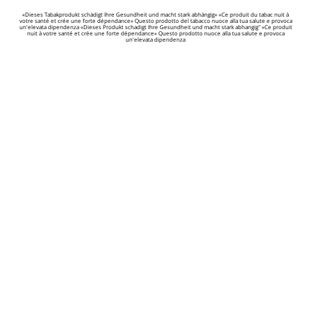
«Dieses Tabakprodukt schädigt Ihre Gesundheit und macht stark abhängig» «Ce produit du tabac nuit à
votre santé et crée une forte dépendance» Questo prodotto del tabacco nuoce alla tua salute e provoca
un'elevata dipendenza «Dieses Produkt schadigt Ihre Gesundheit und macht stark abhangig" «Ce produit
nuit à votre santé et crée une forte dépendance» Questo prodotto nuoce alla tua salute e provoca
un'elevata dipendenza