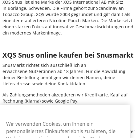
XQS Snus ist eine Marke der XQS International AB mit Sitz
in Borlänge, Schweden. Die Firma gehört zur Scandinavian
Tobacco Group. XQS wurde 2003 gegründet und gilt damit als
eine der etablierteren Nicotine-Pouch-Marken. Die Marke setzt
einen starken Fokus auf innovative Geschmacksrichtungen und
ein modernes Markenimage.
XQS Snus online kaufen bei Snusmarkt
SnusMarkt richtet sich ausschließlich an
erwachsene Nutzer:innen ab 18 Jahren. Für die Abwicklung
deiner Bestellung benötigen wir deinen Namen, deine
Lieferadresse sowie deine Kontaktdaten.
Als Zahlungsmethoden akzeptieren wir Kreditkarte, Kauf auf
Rechnung (Klarna) sowie Google Pay.
Informationen zu Versand & Lieferung
Wir verwenden Cookies, um Ihnen ein
personalisiertes Einkaufserlebnis zu bieten, die
Wir liefern aus unserem Lager in der Schweiz mit der Schweizer
Post. Der Versand ist kostenlos und deine Bestellung wird am