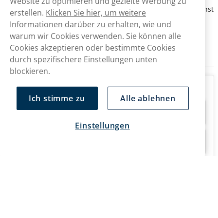
Website zu optimieren und gezielte Werbung zu
nächsten Werktag zugestellt, wenn sie vor 15 Uhr eingeht, sonst
erstellen.
Klicken Sie hier, um weitere
am nächsten oder übernächsten Werktag.
Informationen darüber zu erhalten,
wie und
warum wir Cookies verwenden. Sie können alle
Bitte beachte, dass bei allen Bestellungen eine Altersprüfung
sowie eine Unterschrift bei der Zustellung erforderlich sind.
Cookies akzeptieren oder bestimmte Cookies
durch spezifischere Einstellungen unten
blockieren.
FAQ
Ich stimme zu
Alle ablehnen
Ist XQS Snus in der Schweiz erhältlich?
Einstellungen
Wann erfolgt die Lieferung von XQS Snus?
Bietet XQS nikotinfreie Alternativen?
Wie viele Nikotinbeutel sind in einer XQS
Dose enthalten?