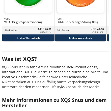
VELO
Fumi
L
VELO Bright Spearmint 8mg
FUMi Fiery Mango Strong 8mg
L
CHF
CHF
46.89
49.00
10 -Pack
10 -Pack
CHF 4.69/St.
CHF 4.90/St.
In den Warenkorb
In den Warenkorb
Was ist XQS?
XQS Snus ist ein tabakfreies Nikotinbeutel-Produkt der XQS
International AB. Die Marke zeichnet sich durch eine breite und
kreative Geschmacksvielfalt sowie unterschiedliche
Nikotinstärken aus. Das auffällig bunte Verpackungsdesign
unterstreicht den modernen Lifestyle-Anspruch der Marke.
Mehr Informationen zu XQS Snus und dem
Hersteller