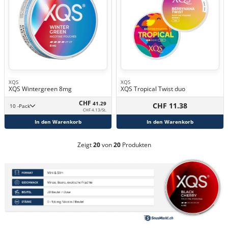
XQS
XQS
XQS Wintergreen 8mg
XQS Tropical Twist duo
CHF
41.29
CHF 11.38
10 -Pack
CHF 4.13/St.
In den Warenkorb
In den Warenkorb
Zeigt
20
von
20
Produkten