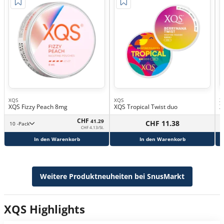
XQS
XQS
X
XQS Fizzy Peach 8mg
XQS Tropical Twist duo
X
CHF
41.29
CHF 11.38
10 -Pack
CHF 4.13/St.
In den Warenkorb
In den Warenkorb
Weitere Produktneuheiten bei SnusMarkt
XQS Highlights