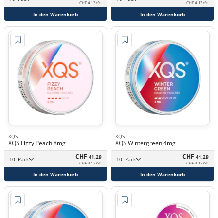
CHF 4.13/St.
CHF 4.13/St.
In den Warenkorb
In den Warenkorb
XQS
XQS
XQS Fizzy Peach 8mg
XQS Wintergreen 4mg
CHF
CHF
41.29
41.29
10 -Pack
10 -Pack
CHF 4.13/St.
CHF 4.13/St.
In den Warenkorb
In den Warenkorb