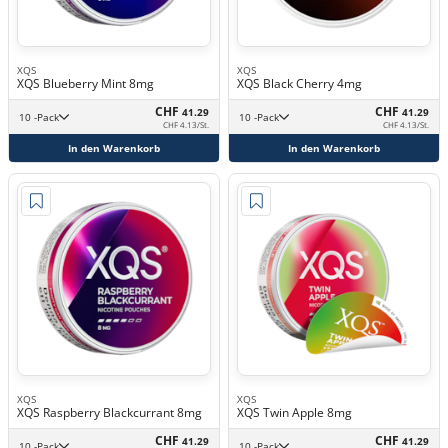
XQS
XQS
XQS Blueberry Mint 8mg
XQS Black Cherry 4mg
CHF
CHF
41.29
41.29
10 -Pack
10 -Pack
CHF 4.13/St.
CHF 4.13/St.
In den Warenkorb
In den Warenkorb
XQS
XQS
XQS Raspberry Blackcurrant 8mg
XQS Twin Apple 8mg
CHF
CHF
41.29
41.29
10 -Pack
10 -Pack