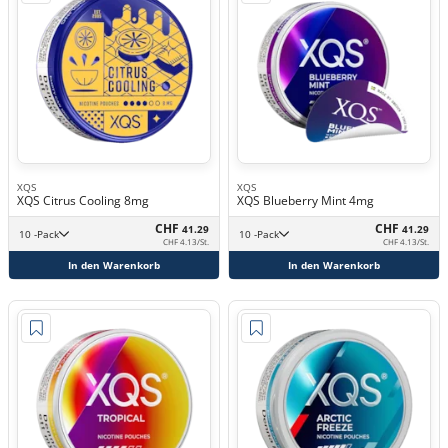
XQS
XQS
XQS Citrus Cooling 8mg
XQS Blueberry Mint 4mg
CHF
CHF
41.29
41.29
10 -Pack
10 -Pack
CHF 4.13/St.
CHF 4.13/St.
In den Warenkorb
In den Warenkorb