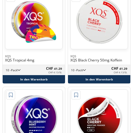
XQS
XQS
XQS Tropical 4mg
XQS Black Cherry 50mg Koffein
CHF
CHF
41.29
41.29
10 -Pack
10 -Pack
CHF 4.13/St.
CHF 4.13/St.
In den Warenkorb
In den Warenkorb