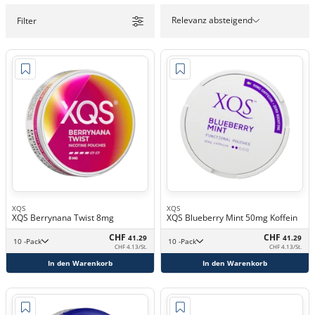
Relevanz absteigend
Filter
XQS
XQS
XQS Berrynana Twist 8mg
XQS Blueberry Mint 50mg Koffein
CHF
CHF
41.29
41.29
10 -Pack
10 -Pack
CHF 4.13/St.
CHF 4.13/St.
In den Warenkorb
In den Warenkorb