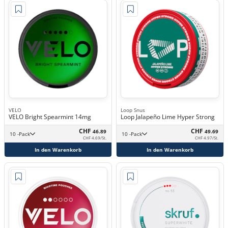
VELO
Loop Snus
VELO Bright Spearmint 14mg
Loop Jalapeño Lime Hyper Strong
CHF
CHF
46.89
49.69
10 -Pack
10 -Pack
CHF 4.69/St.
CHF 4.97/St.
In den Warenkorb
In den Warenkorb