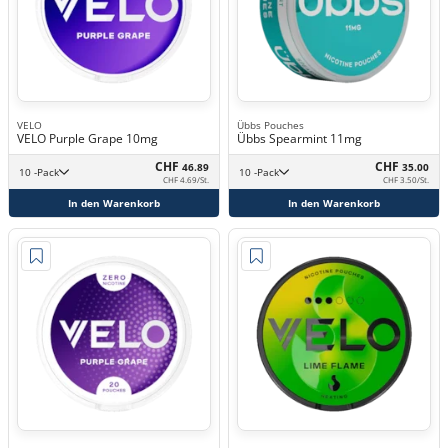
VELO
Übbs Pouches
VELO Purple Grape 10mg
Übbs Spearmint 11mg
CHF
CHF
46.89
35.00
10 -Pack
10 -Pack
CHF 4.69/St.
CHF 3.50/St.
In den Warenkorb
In den Warenkorb