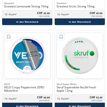
Greatest
Greatest
Greatest Lemonade Strong 10mg
Greatest Arctic Strong 10mg
CHF
CHF
45.00
45.00
10 -Pack
10 -Pack
CHF 4.50/St.
CHF 4.50/St.
In den Warenkorb
In den Warenkorb
VELO
Skruf Super White
VELO Crispy Peppermint ZERO
Skruf Superwhite No.64 Fresh
Nikotinfrei
Apple 12mg
CHF
CHF
46.89
53.49
10 -Pack
10 -Pack
CHF 4.69/St.
CHF 5.35/St.
In den Warenkorb
In den Warenkorb