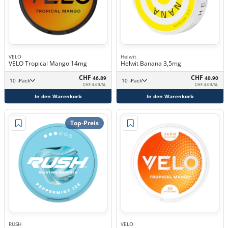
VELO
Helwit
VELO Tropical Mango 14mg
Helwit Banana 3,5mg
CHF
CHF
46.89
40.90
10 -Pack
10 -Pack
CHF 4.69/St.
CHF 4.09/St.
In den Warenkorb
In den Warenkorb
Top-Preis
RUSH
VELO