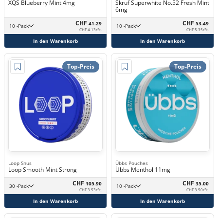
XQS Blueberry Mint 4mg
Skruf Superwhite No.52 Fresh Mint
6mg
CHF
CHF
41.29
53.49
10 -Pack
10 -Pack
CHF 4.13/St.
CHF 5.35/St.
In den Warenkorb
In den Warenkorb
Top-Preis
Top-Preis
Loop Snus
Übbs Pouches
Loop Smooth Mint Strong
Übbs Menthol 11mg
CHF
CHF
105.90
35.00
30 -Pack
10 -Pack
CHF 3.53/St.
CHF 3.50/St.
In den Warenkorb
In den Warenkorb