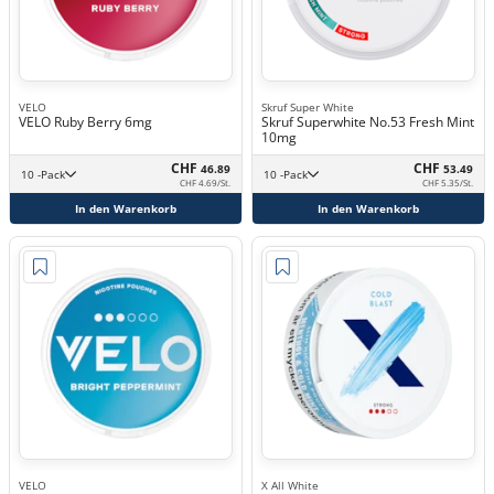
VELO
Skruf Super White
VELO Ruby Berry 6mg
Skruf Superwhite No.53 Fresh Mint
10mg
CHF
CHF
46.89
53.49
10 -Pack
10 -Pack
CHF 4.69/St.
CHF 5.35/St.
In den Warenkorb
In den Warenkorb
VELO
X All White