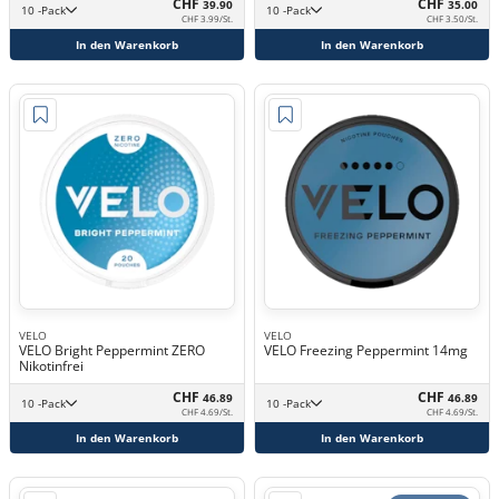
CHF
CHF
39.90
35.00
10 -Pack
10 -Pack
CHF 3.99/St.
CHF 3.50/St.
In den Warenkorb
In den Warenkorb
VELO
VELO
VELO Bright Peppermint ZERO
VELO Freezing Peppermint 14mg
Nikotinfrei
CHF
CHF
46.89
46.89
10 -Pack
10 -Pack
CHF 4.69/St.
CHF 4.69/St.
In den Warenkorb
In den Warenkorb