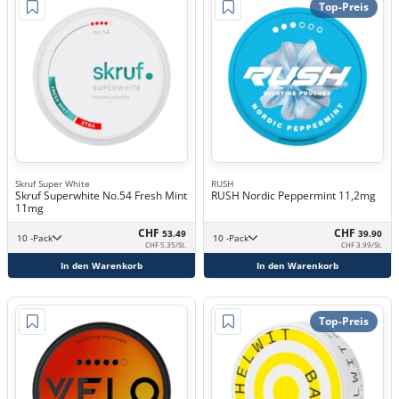
Top-Preis
Skruf Super White
RUSH
Skruf Superwhite No.54 Fresh Mint
RUSH Nordic Peppermint 11,2mg
11mg
CHF
CHF
53.49
39.90
10 -Pack
10 -Pack
CHF 5.35/St.
CHF 3.99/St.
In den Warenkorb
In den Warenkorb
Top-Preis