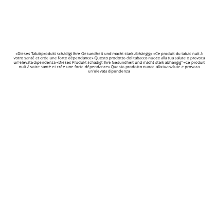
«Dieses Tabakprodukt schädigt Ihre Gesundheit und macht stark abhängig» «Ce produit du tabac nuit à
votre santé et crée une forte dépendance» Questo prodotto del tabacco nuoce alla tua salute e provoca
un'elevata dipendenza «Dieses Produkt schadigt Ihre Gesundheit und macht stark abhangig" «Ce produit
nuit à votre santé et crée une forte dépendance» Questo prodotto nuoce alla tua salute e provoca
un'elevata dipendenza