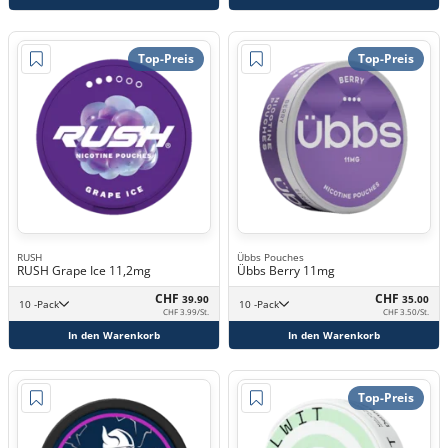
Top-Preis
Top-Preis
RUSH
Übbs Pouches
RUSH Grape Ice 11,2mg
Übbs Berry 11mg
CHF
CHF
39.90
35.00
10 -Pack
10 -Pack
CHF 3.99/St.
CHF 3.50/St.
In den Warenkorb
In den Warenkorb
Top-Preis