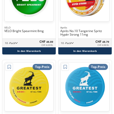
VELO
Après
VELO Bright Spearmint 8mg
Après No.10 Tangerine Spritz
Hypèr Strong 11mg
CHF
CHF
46.89
48.79
10 -Pack
10 -Pack
CHF 4.69/St.
CHF 4.88/St.
In den Warenkorb
In den Warenkorb
Top-Preis
Top-Preis