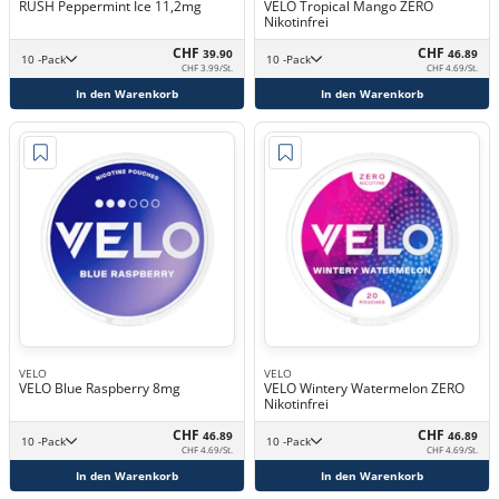
RUSH Peppermint Ice 11,2mg
VELO Tropical Mango ZERO
Nikotinfrei
CHF
CHF
39.90
46.89
10 -Pack
10 -Pack
CHF 3.99/St.
CHF 4.69/St.
In den Warenkorb
In den Warenkorb
VELO
VELO
VELO Blue Raspberry 8mg
VELO Wintery Watermelon ZERO
Nikotinfrei
CHF
CHF
46.89
46.89
10 -Pack
10 -Pack
CHF 4.69/St.
CHF 4.69/St.
In den Warenkorb
In den Warenkorb