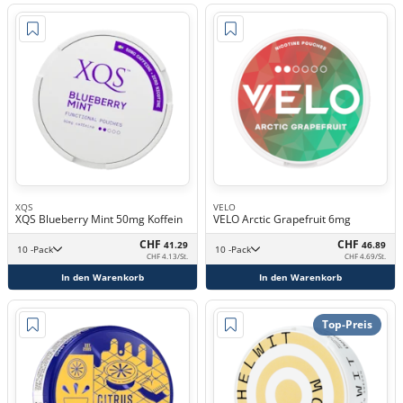
XQS
VELO
XQS Blueberry Mint 50mg Koffein
VELO Arctic Grapefruit 6mg
CHF
CHF
41.29
46.89
10 -Pack
10 -Pack
CHF 4.13/St.
CHF 4.69/St.
In den Warenkorb
In den Warenkorb
Top-Preis