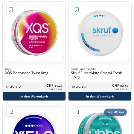
XQS
Skruf Super White
XQS Berrynana Twist 8mg
Skruf Superwhite Crystal Fresh
12mg
CHF
CHF
41.29
53.49
10 -Pack
10 -Pack
CHF 4.13/St.
CHF 5.35/St.
In den Warenkorb
In den Warenkorb
Top-Preis