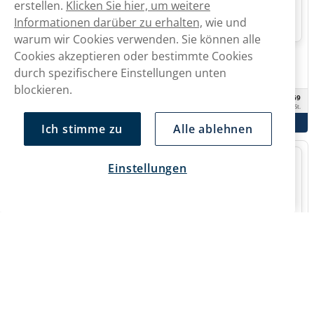
erstellen.
Klicken Sie hier, um weitere
Informationen darüber zu erhalten,
wie und
warum wir Cookies verwenden. Sie können alle
Cookies akzeptieren oder bestimmte Cookies
X All White
KILLA
X Cold Blast Extra Strong 10mg
KILLA Watermelon Extra Strong
durch spezifischere Einstellungen unten
13,2mg
blockieren.
CHF
CHF
55.49
49.69
10 -Pack
10 -Pack
CHF 5.55/St.
CHF 4.97/St.
In den Warenkorb
In den Warenkorb
Ich stimme zu
Alle ablehnen
Einstellungen
Ace Superwhite
KILLA
Ace Cool Mint 6mg
KILLA Apple Extra Strong 13,2mg