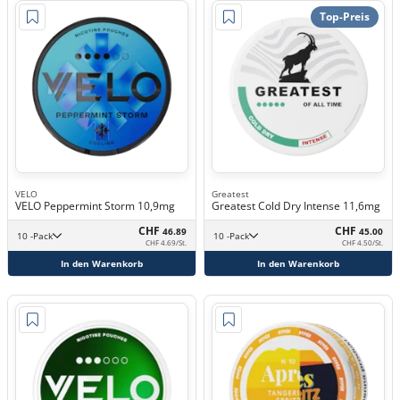
Top-Preis
VELO
Greatest
VELO Peppermint Storm 10,9mg
Greatest Cold Dry Intense 11,6mg
CHF
CHF
46.89
45.00
10 -Pack
10 -Pack
CHF 4.69/St.
CHF 4.50/St.
In den Warenkorb
In den Warenkorb