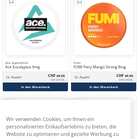
Ace Superwhite
Fumi
Ace Eucalyptus 6mg
FUMi Fiery Mango Strong 8mg
CHF
CHF
49.69
49.00
10 -Pack
10 -Pack
CHF 4.97/St.
CHF 4.90/St.
In den Warenkorb
In den Warenkorb
Wir verwenden Cookies, um Ihnen ein
personalisiertes Einkaufserlebnis zu bieten, die
Website zu optimieren und gezielte Werbung zu