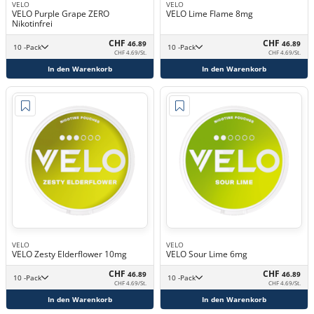
VELO
VELO
VELO Purple Grape ZERO
VELO Lime Flame 8mg
Nikotinfrei
CHF
CHF
46.89
46.89
10 -Pack
10 -Pack
CHF 4.69/St.
CHF 4.69/St.
In den Warenkorb
In den Warenkorb
VELO
VELO
VELO Zesty Elderflower 10mg
VELO Sour Lime 6mg
CHF
CHF
46.89
46.89
10 -Pack
10 -Pack
CHF 4.69/St.
CHF 4.69/St.
In den Warenkorb
In den Warenkorb