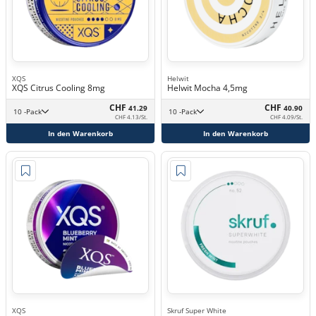
XQS
Helwit
XQS Citrus Cooling 8mg
Helwit Mocha 4,5mg
CHF
CHF
41.29
40.90
10 -Pack
10 -Pack
CHF 4.13/St.
CHF 4.09/St.
In den Warenkorb
In den Warenkorb
XQS
Skruf Super White