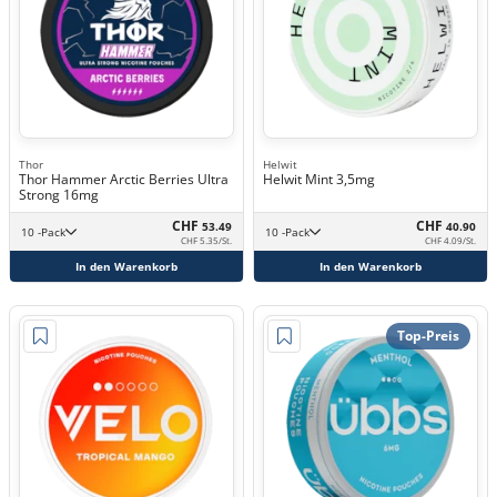
Thor
Helwit
Thor Hammer Arctic Berries Ultra
Helwit Mint 3,5mg
Strong 16mg
CHF
CHF
53.49
40.90
10 -Pack
10 -Pack
CHF 5.35/St.
CHF 4.09/St.
In den Warenkorb
In den Warenkorb
Top-Preis