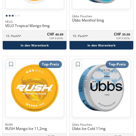
Übbs Pouches
Übbs Menthol 6mg
VELO
VELO Tropical Mango 6mg
CHF
CHF
46.89
35.00
10 -Pack
10 -Pack
CHF 4.69/St.
CHF 3.50/St.
In den Warenkorb
In den Warenkorb
Top-Preis
Top-Preis
RUSH
Übbs Pouches
RUSH Mango Ice 11,2mg
Übbs Ice Cold 11mg