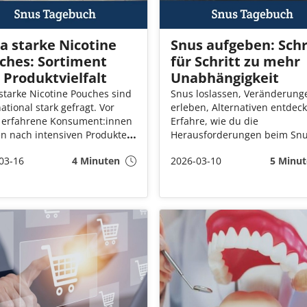
ra starke Nicotine
Snus aufgeben: Schr
ches: Sortiment
für Schritt zu mehr
 Produktvielfalt
Unabhängigkeit
 starke Nicotine Pouches sind
Snus loslassen, Veränderung
ational stark gefragt. Vor
erleben, Alternativen entdec
 erfahrene Konsument:innen
Erfahre, wie du die
n nach intensiven Produkten
Herausforderungen beim Snu
ohen Nikotingehältern. Dabei
Aufhören meisterst, welche
03-16
4 Minuten
2026-03-10
5 Minut
scheiden sich Angebot,
Vorteile dich erwarten und w
ierung und Produktvielfalt je
deinen Alltag nachhaltig
Land deutlich. Wir stellen
umgestaltest.
 starke Nikotinbeutel vor und
ren, worauf du beim Kauf
 solltest.