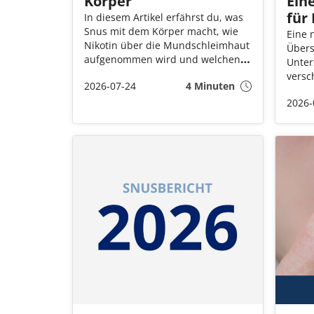
Körper
Eine
für
In diesem Artikel erfährst du, was
Snus mit dem Körper macht, wie
Eine 
Nikotin über die Mundschleimhaut
Übers
aufgenommen wird und welchen
Unter
Einfluss der Nikotingehalt auf die
versc
2026-07-24
4 Minuten
Snus Wirkung hat. Ausserdem
Die A
erklären wir die Unterschiede
2026-
Zigar
zwischen tabakhaltigem Snus und
Nikot
tabakfreien Nikotinbeuteln und
gemei
beantworten Fragen zu
Nebenwirkungen und
Langzeitfolgen.