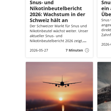
Snus- und
Snu
Nikotinbeutelbericht
ein
2026: Wachstum in der
Übe
Schweiz hält an
Snus
angew
Der Schweizer Markt für Snus und
direk
Nikotinbeutel wächst weiter. Unser
Zahnf
aktueller Snus- und
inter
Nikotinbeutelbericht 2026 zeigt,
2026-
welch
dass insbesondere tabakfreie
den M
2026-05-27
7 Minuten
Nikotinbeutel immer beliebter
Überb
werden und klassischen Snus
rund 
zunehmend verdrängen.
verst
Gleichzeitig beleuchtet der Bericht
regionale Unterschiede, den
Wandel im Konsumverhalten und
die zunehmende Sorge über
illegale Produkte.