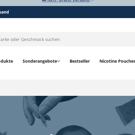
rsand
odukte
Sonderangebote
Bestseller
Nicotine Pouche