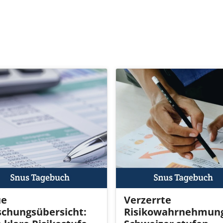
ue
Verzerrte
schungsübersicht:
Risikowahrnehmun