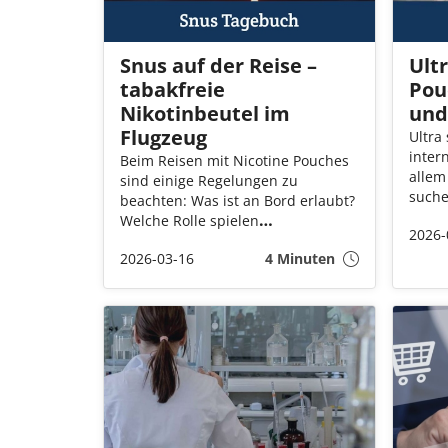
Snus auf der Reise –
Ult
tabakfreie
Pou
Nikotinbeutel im
und
Flugzeug
Ultra
intern
Beim Reisen mit Nicotine Pouches
allem
sind einige Regelungen zu
suche
beachten: Was ist an Bord erlaubt?
mit h
Welche Rolle spielen
2026-
unter
Flughafensicherheit,
Regul
2026-03-16
4 Minuten
Fluggesellschaften und
nach 
internationale Gesetze? Wir geben
ultra
dir einen Leitfaden für eine
erklä
möglichst stressfreie Reise.
achten