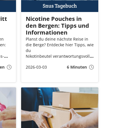
itt
Nicotine Pouches in
den Bergen: Tipps und
Informationen
en
Planst du deine nächste Reise in
ken:
die Berge? Entdecke hier Tipps, wie
du
s-
Nikotinbeutel verantwortungsvoll
und bequem beim Skifahren oder
en
2026-03-03
6 Minuten
ie du
Wandern geniesst, Rücksicht auf
Natur und Mitmenschen nimmst
und dich souverän an lokale
Vorschriften hältst.