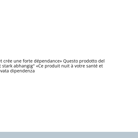
et crée une forte dépendance» Questo prodotto del
stark abhangig" «Ce produit nuit à votre santé et
levata dipendenza