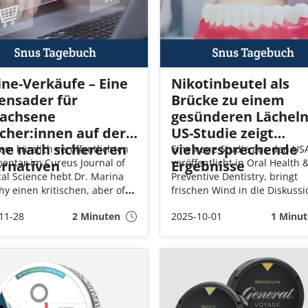
ine-Verkäufe – Eine
Nikotinbeutel als
ensader für
Brücke zu einem
achsene
gesünderen Lächeln
cher:innen auf der
US-Studie zeigt
he nach sichereren
vielversprechende
nem kürzlich veröffentlichten
Eine neue Studie aus den US
ntar im Cureus Journal of
veröffentlicht in Oral Health 
ernativen
Ergebnisse
al Science hebt Dr. Marina
Preventive Dentistry, bringt
y einen kritischen, aber oft
frischen Wind in die Diskuss
ehenen Aspekt der
Alternativen zum Rauchen. F
11-28
2 Minuten
2025-10-01
1 Minut
kschadensminimierung
Menschen, die nicht vollstän
r: die Bedeutung des Online-
mit dem Rauchen aufhören
gs zu risikoreduzierten
können oder wollen, könnten
inprodukten. Sie warnt davor,
Nikotinbeutel eine deutlich
ein Verbot des E-Commerce
weniger schädliche Option
rodukte wie E-Zigaretten und
darstellen.
inbeutel mehr Schaden als