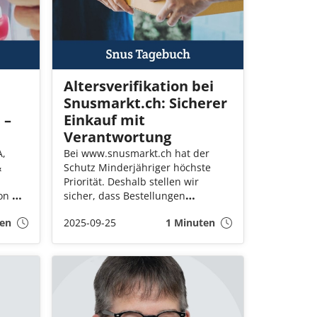
Altersverifikation bei
Snusmarkt.ch: Sicherer
 –
Einkauf mit
Verantwortung
A,
Bei www.snusmarkt.ch hat der
&
Schutz Minderjähriger höchste
Priorität. Deshalb stellen wir
ion um
sicher, dass Bestellungen
ür
ausschließlich an volljährige
en
2025-09-25
1 Minuten
dig
Kundinnen und Kunden
ausgeliefert werden.