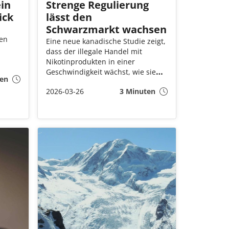
ein
Strenge Regulierung
ick
lässt den
Schwarzmarkt wachsen
gen
Eine neue kanadische Studie zeigt,
dass der illegale Handel mit
Nikotinprodukten in einer
nkt,
Geschwindigkeit wächst, wie sie
en
die Behörden bislang nicht erlebt
n
2026-03-26
3 Minuten
haben. Kriminelle Netzwerke
ate
haben sich innerhalb kurzer Zeit
vom klassischen
engen
Zigarettenschmuggel auf einen
florierenden Markt für Vapes mit
kt.
hohem Nikotingehalt, verbotene
Nikotinbeutel und umfangreichen
Online‑Verkauf verlagert – oft völlig
ohne Alterskontrolle.