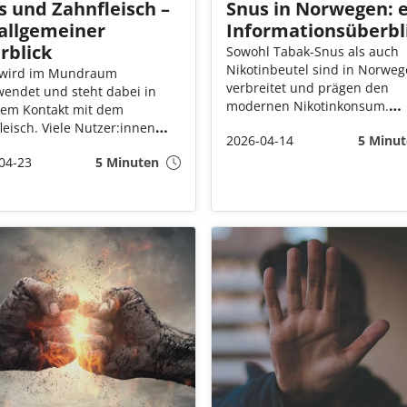
s und Zahnfleisch –
Snus in Norwegen: 
 allgemeiner
Informationsüberbl
rblick
Sowohl Tabak-Snus als auch
Nikotinbeutel sind in Norwe
 wird im Mundraum
verbreitet und prägen den
endet und steht dabei in
modernen Nikotinkonsum.
tem Kontakt mit dem
Während die Raucherquote si
leisch. Viele Nutzer:innen
2026-04-14
5 Minut
steigt die Verwendung
essieren sich deshalb dafür,
insbesondere von tabakfreie
04-23
5 Minuten
e Auswirkungen Snus auf
Nikotinprodukten. Neue Form
undbereich hat. Dieser
gewinnen zunehmend an
lick fasst zentrale Aspekte
Bedeutung, begleitet von str
um Snus und Zahnfleisch
gesetzlichen Regelungen und
ändlich zusammen.
einem sich wandelnden Mar