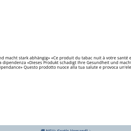
d macht stark abhängig» «Ce produit du tabac nuit à votre santé 
ta dipendenza «Dieses Produkt schadigt Ihre Gesundheit und macht 
épendance» Questo prodotto nuoce alla tua salute e provoca un'e
🚚 NEU: Gratis Versand!