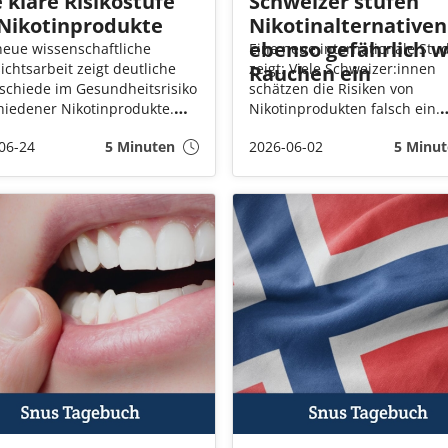
 klare Risikostufe
Schweizer stufen
 Nikotinprodukte
Nikotinalternativen
ebenso gefährlich w
neue wissenschaftliche
Eine neue internationale Stu
ichtsarbeit zeigt deutliche
zeigt: Viele Schweizer:innen
Rauchen ein
schiede im Gesundheitsrisiko
schätzen die Risiken von
hiedener Nikotinprodukte.
Nikotinprodukten falsch ein.
nalyse ordnet Produkte von
Besonders bei E-Zigaretten u
06-24
5 Minuten
2026-06-02
5 Minut
etten bis hin zu tabakfreien
Nikotinbeuteln weichen
inbeuteln in eine
Wahrnehmung und
nsame Risikohierarchie ein.
wissenschaftliche Einordnun
teilweise deutlich voneinande