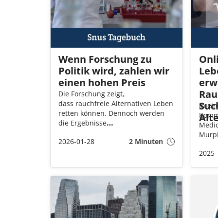
Wenn Forschung zu
Onl
Politik wird, zahlen wir
Leb
einen hohen Preis
erw
Rau
Die Forschung zeigt,
dass rauchfreie Alternativen Leben
Suc
In ei
retten können. Dennoch werden
Komme
Alt
die Ergebnisse
Medic
oft relativiert. Manchmal sogar von
Murph
2026-01-28
2 Minuten
den Forschenden selbst. – Wenn
übers
Ergebnisse heruntergespielt
2025-
Taba
werden, besteht die Gefahr, dass
hervo
dies zu einem indirekten Hindernis
Zugan
für eine wirksame Gesundheitspolitik wird,
Nikot
sagt Markus Lindblad,
dass 
Kommunikationschef
für P
bei Snusbolaget.
Nikot