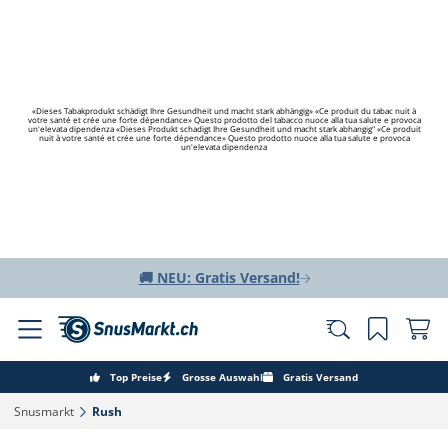
«Dieses Tabakprodukt schädigt Ihre Gesundheit und macht stark abhängig» «Ce produit du tabac nuit à
votre santé et crée une forte dépendance» Questo prodotto del tabacco nuoce alla tua salute e provoca
un'elevata dipendenza «Dieses Produkt schadigt Ihre Gesundheit und macht stark abhangig" «Ce produit
nuit à votre santé et crée une forte dépendance» Questo prodotto nuoce alla tua salute e provoca
un'elevata dipendenza
🚚 NEU: Gratis Versand!
Top Preise
Grosse Auswahl
Gratis Versand
Snusmarkt‎
Rush‎