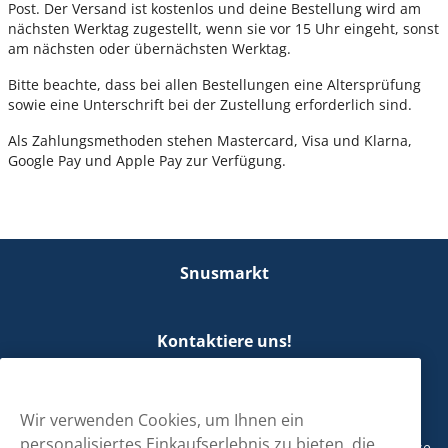
Post. Der Versand ist kostenlos und deine Bestellung wird am
nächsten Werktag zugestellt, wenn sie vor 15 Uhr eingeht, sonst
am nächsten oder übernächsten Werktag.
Bitte beachte, dass bei allen Bestellungen eine Altersprüfung
sowie eine Unterschrift bei der Zustellung erforderlich sind.
Als Zahlungsmethoden stehen Mastercard, Visa und Klarna,
Google Pay und Apple Pay zur Verfügung.
Snusmarkt
Kontaktiere uns!
hallo@snusmarkt.ch
+410800561053
Wir verwenden Cookies, um Ihnen ein
personalisiertes Einkaufserlebnis zu bieten, die
Mo/Di: 08:30-17 Uhr (Pause 12-13) Mi/Do: 10:30-19 Uhr (Pause