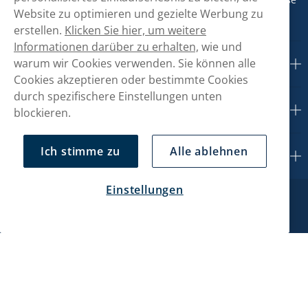
14-15) Fr: 09-17 Uhr (Pause 12-13)
Website zu optimieren und gezielte Werbung zu
erstellen.
Klicken Sie hier, um weitere
Informationen darüber zu erhalten,
wie und
warum wir Cookies verwenden. Sie können alle
Kundendienst
Cookies akzeptieren oder bestimmte Cookies
durch spezifischere Einstellungen unten
Mein Konto
blockieren.
Ich stimme zu
Alle ablehnen
Über uns
Einstellungen