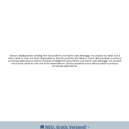
«Dieses Tabakprodukt schädigt Ihre Gesundheit und macht stark abhängig» «Ce produit du tabac nuit à
votre santé et crée une forte dépendance» Questo prodotto del tabacco nuoce alla tua salute e provoca
un'elevata dipendenza «Dieses Produkt schadigt Ihre Gesundheit und macht stark abhangig" «Ce produit
nuit à votre santé et crée une forte dépendance» Questo prodotto nuoce alla tua salute e provoca
un'elevata dipendenza
🚚 NEU: Gratis Versand!