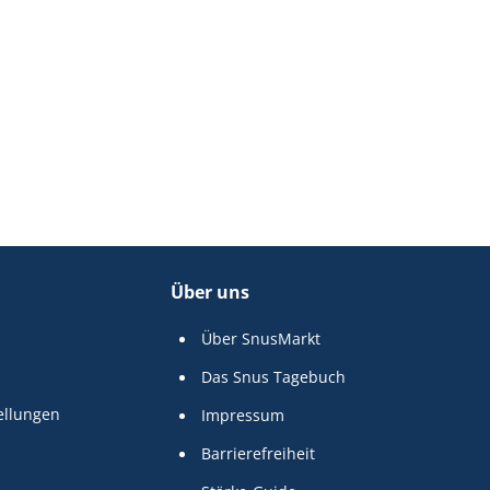
Über uns
Über SnusMarkt
Das Snus Tagebuch
ellungen
Impressum
Barrierefreiheit