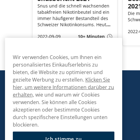
202
Snus und die schnell wachsenden
tabakfreien Nikotinbeutel sind ein
Die m
immer häufigerer Bestandteil des
Schwe
Schweizer Nikotinkonsums. Heute
gibt es in der Schweiz viele Nutzer
2022-
2022-09-09
10+ Minuten
von Snus- und Nikotinbeuteln mit
unterschiedlichem Hintergrund,
Alter, Antriebskräften und
Geschmackspräferenzen. In
Wir verwenden Cookies, um Ihnen ein
diesem Bericht werfen wir einen
personalisiertes Einkaufserlebnis zu
genaueren Blick darauf, was und
bieten, die Website zu optimieren und
wie wir Snus verwenden und
gezielte Werbung zu erstellen.
Klicken Sie
welche Trends beim Snuskonsum
Snusmarkt
hier, um weitere Informationen darüber zu
vorherrschen. Der Snusbericht
2021 wurde vom Snus Tagebuch in
erhalten,
wie und warum wir Cookies
Zusammenarbeit mit dem
verwenden. Sie können alle Cookies
SnusMarkt erstellt. Der Zweck des
akzeptieren oder bestimmte Cookies
Berichts ist es, ein leicht
durch spezifischere Einstellungen unten
Kontaktiere uns!
zugängliches Bild des
blockieren.
Verbraucherverhaltens und der
hallo@snusmarkt.ch
aktuellen Trends auf dem
+410800561053
Schweizer Markt für Snus und
Ich stimme zu