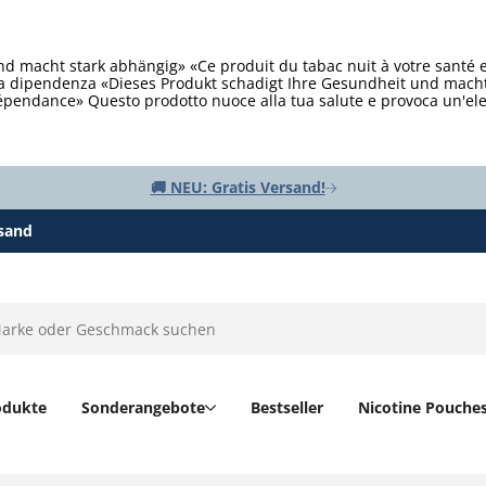
d macht stark abhängig» «Ce produit du tabac nuit à votre santé 
ta dipendenza «Dieses Produkt schadigt Ihre Gesundheit und macht 
épendance» Questo prodotto nuoce alla tua salute e provoca un'e
🚚 NEU: Gratis Versand!
rsand
odukte
Sonderangebote
Bestseller
Nicotine Pouche