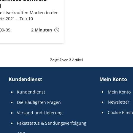
1
eistverkauften Marken in der
iz 2021 – Top 10
09-09
2 Minuten
Zeigt
2
von
2
Artikel
Kundendienst
Mein Konto
Kundendienst
Mein Konto
Newsletter
Die Häufigsten Fragen
Cookie Einst
Versand und Lieferung
Paketstatus & Sendungsverfolgung