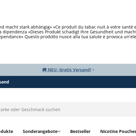
d macht stark abhängig» «Ce produit du tabac nuit à votre santé 
ta dipendenza «Dieses Produkt schadigt Ihre Gesundheit und macht 
épendance» Questo prodotto nuoce alla tua salute e provoca un'e
🚚 NEU: Gratis Versand!
rsand
odukte
Sonderangebote
Bestseller
Nicotine Pouche