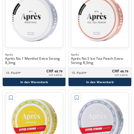
Après
Après
Après No.1 Menthol Extra Strong
Après No.5 Ice Tea Peach Extra
8,3mg
Strong 8,3mg
CHF
CHF
48.79
48.79
10 -Pack
10 -Pack
CHF 4.88/St.
CHF 4.88/St.
In den Warenkorb
In den Warenkorb