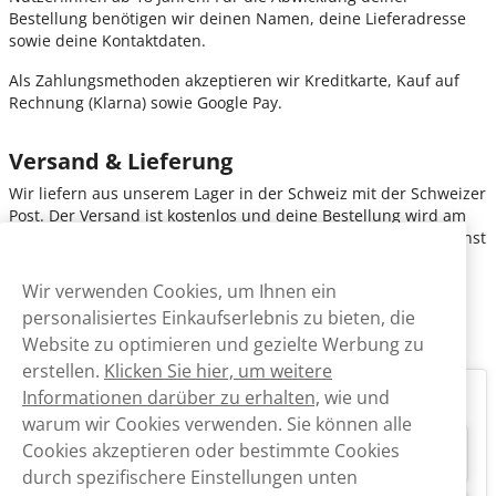
Bestellung benötigen wir deinen Namen, deine Lieferadresse
sowie deine Kontaktdaten.
Als Zahlungsmethoden akzeptieren wir Kreditkarte, Kauf auf
Rechnung (Klarna) sowie Google Pay.
Versand & Lieferung
Wir liefern aus unserem Lager in der Schweiz
mit der Schweizer
Post. Der Versand ist kostenlos und deine Bestellung wird am
nächsten Werktag zugestellt, wenn sie vor 15 Uhr eingeht, sonst
am nächsten oder übernächsten Werktag.
Wir verwenden Cookies, um Ihnen ein
Bitte beachte, dass bei allen Bestellungen eine Altersprüfung
personalisiertes Einkaufserlebnis zu bieten, die
sowie eine Unterschrift bei der Zustellung erforderlich sind.
Website zu optimieren und gezielte Werbung zu
erstellen.
Klicken Sie hier, um weitere
Informationen darüber zu erhalten,
wie und
FAQ
warum wir Cookies verwenden. Sie können alle
Cookies akzeptieren oder bestimmte Cookies
Ist Après Snus in der Schweiz erhältlich?
durch spezifischere Einstellungen unten