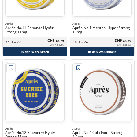
Après
Après
Après No.11 Bananas Hypèr
Après No.1 Menthol Hypèr Strong
Strong 11mg
11mg
CHF
CHF
48.79
48.79
10 -Pack
10 -Pack
CHF 4.88/St.
CHF 4.88/St.
In den Warenkorb
In den Warenkorb
Après
Après
Après No.12 Blueberry Hypèr
Après No.4 Cola Extra Strong
Strong 11mg
8,3mg