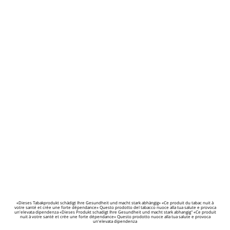
«Dieses Tabakprodukt schädigt Ihre Gesundheit und macht stark abhängig» «Ce produit du tabac nuit à
votre santé et crée une forte dépendance» Questo prodotto del tabacco nuoce alla tua salute e provoca
un'elevata dipendenza «Dieses Produkt schadigt Ihre Gesundheit und macht stark abhangig" «Ce produit
nuit à votre santé et crée une forte dépendance» Questo prodotto nuoce alla tua salute e provoca
un'elevata dipendenza