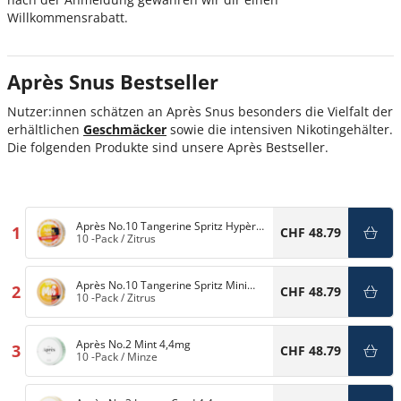
Willkommensrabatt.
Après Snus Bestseller
Nutzer:innen schätzen an Après Snus besonders die Vielfalt der
erhältlichen
Geschmäcker
sowie die intensiven Nikotingehälter.
Die folgenden Produkte sind unsere Après Bestseller.
Après No.10 Tangerine Spritz Hypèr
1
CHF 48.79
Strong 11mg
10 -Pack
/
Zitrus
Après No.10 Tangerine Spritz Mini
2
CHF 48.79
3,2mg
10 -Pack
/
Zitrus
Après No.2 Mint 4,4mg
3
CHF 48.79
10 -Pack
/
Minze