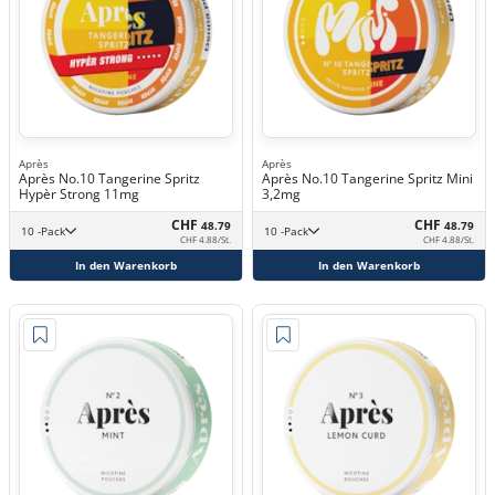
Après
Après
Après No.10 Tangerine Spritz
Après No.10 Tangerine Spritz Mini
Hypèr Strong 11mg
3,2mg
CHF
CHF
48.79
48.79
10 -Pack
10 -Pack
CHF 4.88/St.
CHF 4.88/St.
In den Warenkorb
In den Warenkorb