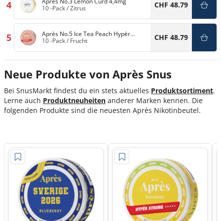
Après No.3 Lemon Curd 4,4mg
4
CHF 48.79
10 -Pack
/
Zitrus
Après No.5 Ice Tea Peach Hypèr
5
CHF 48.79
Strong 11mg
10 -Pack
/
Frucht
Neue Produkte von Après Snus
Bei SnusMarkt findest du ein stets aktuelles
Produktsortiment
.
Lerne auch
Produktneuheiten
anderer Marken kennen. Die
folgenden Produkte sind die neuesten Après Nikotinbeutel.