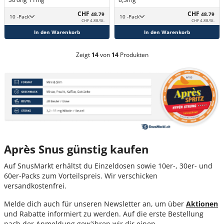
CHF
CHF
48.79
48.79
10 -Pack
10 -Pack
CHF 4.88/St.
CHF 4.88/St.
In den Warenkorb
In den Warenkorb
Zeigt
14
von
14
Produkten
Après Snus günstig kaufen
Auf SnusMarkt erhältst du Einzeldosen sowie 10er-, 30er- und
60er-Packs zum Vorteilspreis. Wir verschicken
versandkostenfrei.
Melde dich auch für unseren Newsletter an, um über
Aktionen
und Rabatte informiert zu werden. Auf die erste Bestellung
nach der Anmeldung gewähren wir dir einen