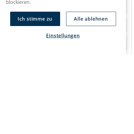
blockieren.
Wann erfolgt die Lieferung von Après Snus?
Ich stimme zu
Alle ablehnen
Gibt es nikotinfreie Alternativen von Après?
Einstellungen
Ist Après Snus günstig?
Snusmarkt
Kontaktiere uns!
hallo@snusmarkt.ch
+410800561053
Mo/Di: 08:30-17 Uhr (Pause 12-13) Mi/Do: 10:30-19 Uhr (Pause
14-15) Fr: 09-17 Uhr (Pause 12-13)