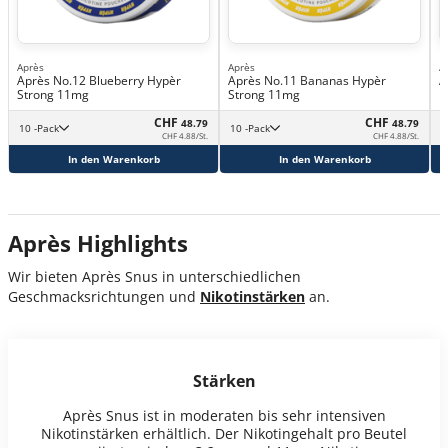
Après
Après
A
Après No.12 Blueberry Hypèr
Après No.11 Bananas Hypèr
A
Strong 11mg
Strong 11mg
CHF
CHF
48.79
48.79
10 -Pack
10 -Pack
CHF 4.88/St.
CHF 4.88/St.
In den Warenkorb
In den Warenkorb
Après Highlights
Wir bieten Après Snus in unterschiedlichen
Geschmacksrichtungen und
Nikotinstärken
an.
Stärken
Après Snus ist in moderaten bis sehr intensiven
Nikotinstärken erhältlich. Der Nikotingehalt pro Beutel