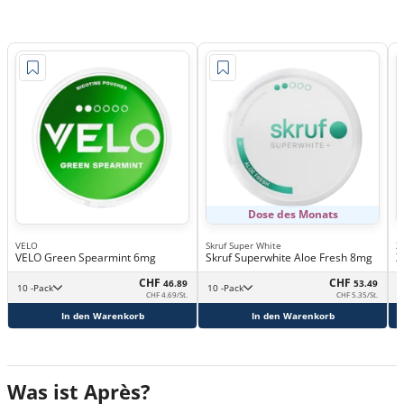
Dose des Monats
VELO
Skruf Super White
X
VELO Green Spearmint 6mg
Skruf Superwhite Aloe Fresh 8mg
X
CHF
CHF
46.89
53.49
10 -Pack
10 -Pack
CHF 4.69/St.
CHF 5.35/St.
In den Warenkorb
In den Warenkorb
Was ist Après?