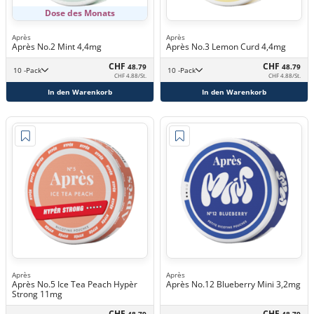
Dose des Monats
Après
Après
Après No.2 Mint 4,4mg
Après No.3 Lemon Curd 4,4mg
CHF
CHF
48.79
48.79
10 -Pack
10 -Pack
CHF 4.88/St.
CHF 4.88/St.
In den Warenkorb
In den Warenkorb
Après
Après
Après No.5 Ice Tea Peach Hypèr
Après No.12 Blueberry Mini 3,2mg
Strong 11mg
CHF
CHF
48.79
48.79