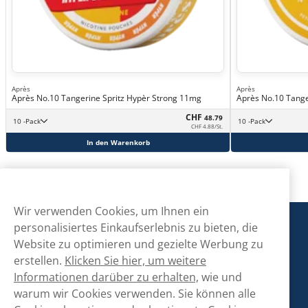
Après
Après
Après No.10 Tangerine Spritz Hypèr Strong 11mg
Après No.10 Tange
CHF
48.79
10 -Pack
10 -Pack
CHF 4.88/St.
In den Warenkorb
Wir verwenden Cookies, um Ihnen ein
Snusmarkt
personalisiertes Einkaufserlebnis zu bieten, die
Website zu optimieren und gezielte Werbung zu
erstellen.
Klicken Sie hier, um weitere
Kontaktiere uns!
Informationen darüber zu erhalten,
wie und
warum wir Cookies verwenden. Sie können alle
hallo@snusmarkt.ch