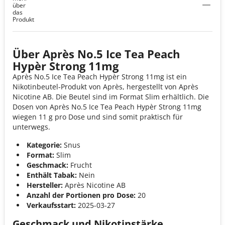
über
das
Produkt
Über Après No.5 Ice Tea Peach
Hypèr Strong 11mg
Après No.5 Ice Tea Peach Hypèr Strong 11mg ist ein
Nikotinbeutel-Produkt von Après, hergestellt von Après
Nicotine AB. Die Beutel sind im Format Slim erhältlich. Die
Dosen von Après No.5 Ice Tea Peach Hypèr Strong 11mg
wiegen 11 g pro Dose und sind somit praktisch für
unterwegs.
Kategorie:
Snus
Format:
Slim
Geschmack:
Frucht
Enthält Tabak:
Nein
Hersteller:
Après Nicotine AB
Anzahl der Portionen pro Dose:
20
Verkaufsstart:
2025-03-27
Geschmack und Nikotinstärke