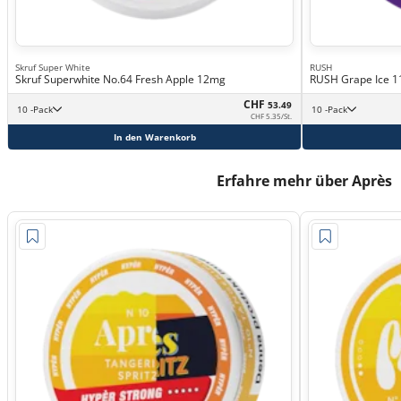
Skruf Super White
RUSH
Skruf Superwhite No.64 Fresh Apple 12mg
RUSH Grape Ice 
CHF
53.49
10 -Pack
10 -Pack
CHF 5.35/St.
In den Warenkorb
Erfahre mehr über Après