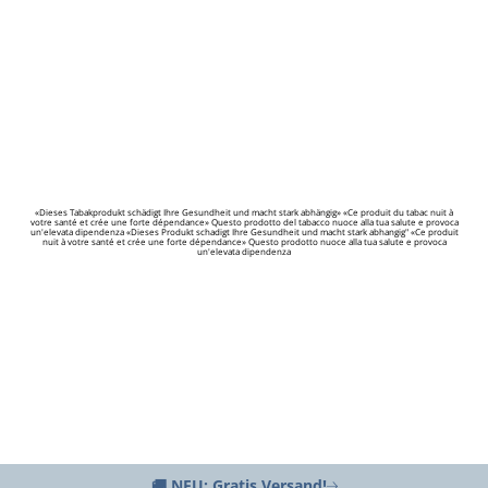
«Dieses Tabakprodukt schädigt Ihre Gesundheit und macht stark abhängig» «Ce produit du tabac nuit à
votre santé et crée une forte dépendance» Questo prodotto del tabacco nuoce alla tua salute e provoca
un'elevata dipendenza «Dieses Produkt schadigt Ihre Gesundheit und macht stark abhangig" «Ce produit
nuit à votre santé et crée une forte dépendance» Questo prodotto nuoce alla tua salute e provoca
un'elevata dipendenza
🚚 NEU: Gratis Versand!