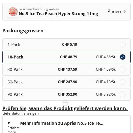
Geschmacksrichtung wählen
Ändern
No.5 Ice Tea Peach Hypèr Strong 11mg
Packungsgrössen
1-Pack
CHF 5.19
10-Pack
CHF 48.79
CHF 4.88
/St.
30-Pack
CHF 137.59
CHF 4.59
/St.
60-Pack
CHF 247.90
CHF 4.13
/St.
90-Pack
CHF 352.90
CHF 3.92
/St.
Prüfen Sie, wann das Produkt geliefert werden kann.
Lieferdatum anzeigen
Mehr Information zu Après No.5 Ice Tea
Erfahre
Peach Hypèr Strong 11mg
mehr