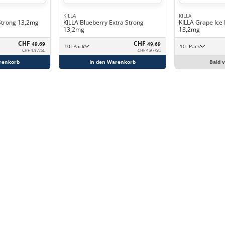
KILLA
KILLA
 Strong 13,2mg
KILLA Blueberry Extra Strong
KILLA Grape Ice 
13,2mg
13,2mg
CHF
CHF
49.69
49.69
10 -Pack
10 -Pack
CHF 4.97/St.
CHF 4.97/St.
renkorb
In den Warenkorb
Bald 