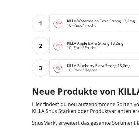
KILLA Watermelon Extra Strong 13,2mg
1
10 -Pack
/
Frucht
KILLA Apple Extra Strong 13,2mg
2
10 -Pack
/
Frucht
KILLA Blueberry Extra Strong 13,2mg
3
10 -Pack
/
Beeren
Neue Produkte von KILL
Hier findest du neu aufgenommene Sorten vo
KILLA Snus Stärken oder Produktvarianten er
SnusMarkt erweitert das gesamte Sortiment l