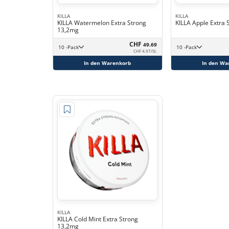
KILLA
KILLA
KILLA Watermelon Extra Strong
KILLA Apple Extra
13,2mg
CHF
49.69
10 -Pack
10 -Pack
CHF 4.97/St.
In den Warenkorb
In den Wa
KILLA
KILLA Cold Mint Extra Strong
13,2mg