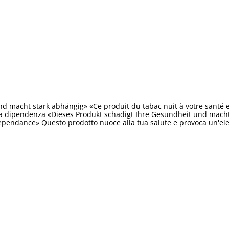
d macht stark abhängig» «Ce produit du tabac nuit à votre santé 
ta dipendenza «Dieses Produkt schadigt Ihre Gesundheit und macht 
épendance» Questo prodotto nuoce alla tua salute e provoca un'e