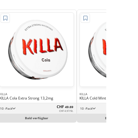
KILLA
KILLA
KILLA Cola Extra Strong 13,2mg
KILLA Cold Mint Extra Strong 13,
CHF
49.69
10 -Pack
10 -Pack
CHF 4.97/St.
Bald verfügbar
Bald verfügbar