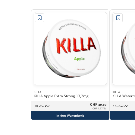
KILLA
KILLA
KILLA Apple Extra Strong 13,2mg
KILLA Waterm
CHF
49.69
10 -Pack
10 -Pack
CHF 4.97/St.
In den Warenkorb