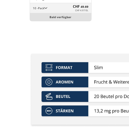
CHF
49.69
10 -Pack
CHF 4.97/St.
Bald verfügbar