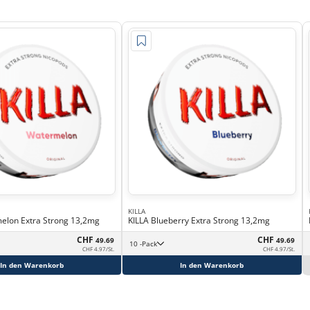
KILLA
elon Extra Strong 13,2mg
KILLA Blueberry Extra Strong 13,2mg
CHF
CHF
49.69
49.69
10 -Pack
CHF 4.97/St.
CHF 4.97/St.
In den Warenkorb
In den Warenkorb