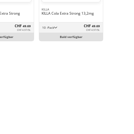
KILLA
Extra Strong
KILLA Cola Extra Strong 13,2mg
CHF
CHF
49.69
49.69
10 -Pack
CHF 4.97/St.
CHF 4.97/St.
verfügbar
Bald verfügbar