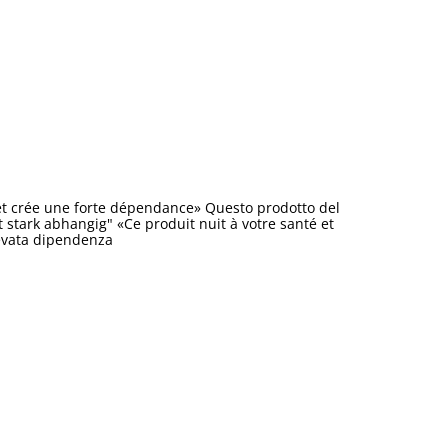
et crée une forte dépendance» Questo prodotto del
stark abhangig" «Ce produit nuit à votre santé et
levata dipendenza