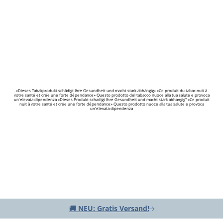
«Dieses Tabakprodukt schädigt Ihre Gesundheit und macht stark abhängig» «Ce produit du tabac nuit à
votre santé et crée une forte dépendance» Questo prodotto del tabacco nuoce alla tua salute e provoca
un'elevata dipendenza «Dieses Produkt schadigt Ihre Gesundheit und macht stark abhangig" «Ce produit
nuit à votre santé et crée une forte dépendance» Questo prodotto nuoce alla tua salute e provoca
un'elevata dipendenza
🚚 NEU: Gratis Versand!