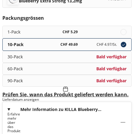
Blueberry Extra Strong 13,2mg
Packungsgrössen
1-Pack
CHF 5.29
10-Pack
CHF 49.69
CHF 4.97
/St.
30-Pack
Bald verfügbar
60-Pack
Bald verfügbar
90-Pack
Bald verfügbar
Prüfen Sie, wann das Produkt geliefert werden kann.
Lieferdatum anzeigen
Mehr Information zu KILLA Blueberry
Erfahre
Extra Strong 13,2mg
mehr
über
das
Produkt