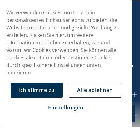
Snusmarkt
Wir verwenden Cookies, um Ihnen ein
personalisiertes Einkaufserlebnis zu bieten, die
Website zu optimieren und gezielte Werbung zu
Kontaktiere uns!
erstellen.
Klicken Sie hier, um weitere
Informationen darüber zu erhalten,
wie und
hallo@snusmarkt.ch
warum wir Cookies verwenden. Sie können alle
+410800561053
Cookies akzeptieren oder bestimmte Cookies
durch spezifischere Einstellungen unten
Mo/Di: 08:30-17 Uhr (Pause 12-13) Mi/Do: 10:30-19 Uhr (Pause
14-15) Fr: 09-17 Uhr (Pause 12-13)
blockieren.
Ich stimme zu
Alle ablehnen
Kundendienst
Einstellungen
CHF 49.69
In den Warenkorb
Mein Konto
10-Pack
Über uns