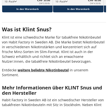
CHF
CHF
35.00
45.00
10 -Pack
10 -Pack
CHF 3.50/St.
CHF 4.50/St.
In den Warenkorb
In den Warenkorb
Was ist Klint Snus?
Klint ist eine schwedische Marke für tabakfreie Nikotinbeutel
von Habit Factory in Sweden AB. Die Marke bietet Nikotinbeutel
in verschiedenen Nikotinstärken und konzentriert sich auf
frische Minz-Sorten im Slim-Format. Klint ist auch in der
Schweiz erhältlich und richtet sich an erwachsene
Nutzer:innen, die tabakfreie Nikotinbeutel bevorzugen.
Entdecke
weitere beliebte Nikotinbeutel
in unserem
Sortiment.
Mehr Informationen über KLINT Snus und
den Hersteller
Habit Factory in Sweden AB ist ein schwedischer Hersteller von
tabakfreien Nikotinbeuteln mit Sitz in Stockholm. Neben Klint