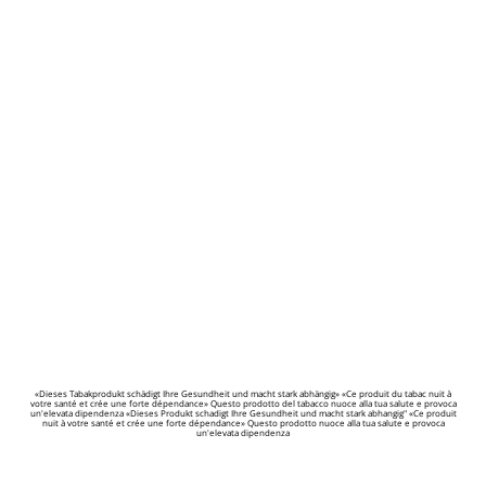
«Dieses Tabakprodukt schädigt Ihre Gesundheit und macht stark abhängig» «Ce produit du tabac nuit à
votre santé et crée une forte dépendance» Questo prodotto del tabacco nuoce alla tua salute e provoca
un'elevata dipendenza «Dieses Produkt schadigt Ihre Gesundheit und macht stark abhangig" «Ce produit
nuit à votre santé et crée une forte dépendance» Questo prodotto nuoce alla tua salute e provoca
un'elevata dipendenza