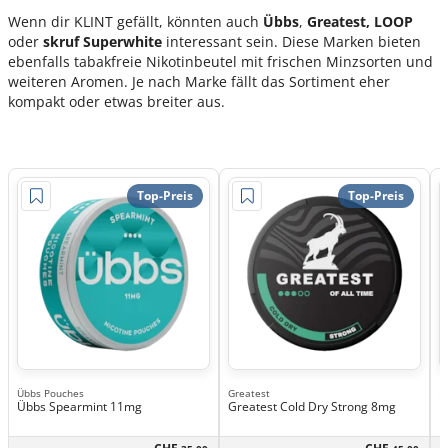
Wenn dir KLINT gefällt, könnten auch
Übbs
,
Greatest,
LOOP
oder
skruf Superwhite
interessant sein. Diese Marken bieten
ebenfalls tabakfreie Nikotinbeutel mit frischen Minzsorten und
weiteren Aromen. Je nach Marke fällt das Sortiment eher
kompakt oder etwas breiter aus.
Top-Preis
Top-Preis
Übbs Pouches
Greatest
L
Übbs Spearmint 11mg
Greatest Cold Dry Strong 8mg
L