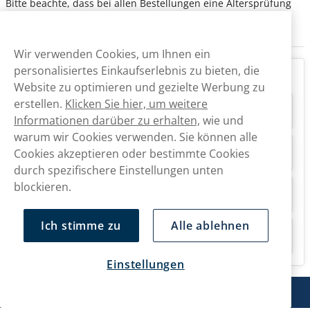
Bitte beachte, dass bei allen Bestellungen eine Altersprüfung
sowie eine Unterschrift bei der Zustellung erforderlich sind.
Wir verwenden Cookies, um Ihnen ein
personalisiertes Einkaufserlebnis zu bieten, die
FAQ
Website zu optimieren und gezielte Werbung zu
erstellen.
Klicken Sie hier, um weitere
Ist KLINT Snus in der Schweiz erhältlich?
Informationen darüber zu erhalten,
wie und
warum wir Cookies verwenden. Sie können alle
Cookies akzeptieren oder bestimmte Cookies
Kann ich KLINT in der Schweiz kaufen?
durch spezifischere Einstellungen unten
blockieren.
Wie schnell werden KLINT Produkte geliefert?
Ich stimme zu
Alle ablehnen
Gibt es nikotinfreie Produkte von KLINT?
Einstellungen
Snusmarkt