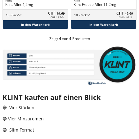
Klint
Klint
Klint Mint 4,2mg
Klint Freeze Mint 11,2mg
CHF
CHF
49.69
49.69
10 -Pack
10 -Pack
CHF 4.97/St.
CHF 4.97/St.
In den Warenkorb
In den Warenkorb
Zeigt
4
von
4
Produkten
KLINT kaufen auf einen Blick
🔵 Vier Stärken
🔵 Vier Minzaromen
🔵 Slim Format