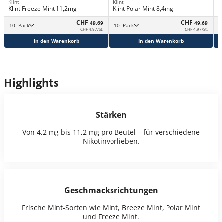
Klint
Klint
Kl
Klint Freeze Mint 11,2mg
Klint Polar Mint 8,4mg
K
CHF
CHF
49.69
49.69
10 -Pack
10 -Pack
CHF 4.97/St.
CHF 4.97/St.
In den Warenkorb
In den Warenkorb
Highlights
Stärken
Von 4,2 mg bis 11,2 mg pro Beutel – für verschiedene
Nikotinvorlieben.
Geschmacksrichtungen
Frische Mint-Sorten wie Mint, Breeze Mint, Polar Mint
und Freeze Mint.