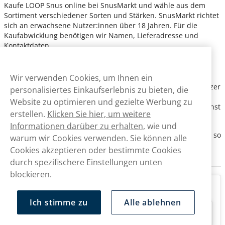
Kaufe LOOP Snus online bei SnusMarkt und wähle aus dem
Sortiment verschiedener Sorten und Stärken. SnusMarkt richtet
sich an erwachsene Nutzer:innen über 18 Jahren. Für die
Kaufabwicklung benötigen wir Namen, Lieferadresse und
Kontaktdaten.
Versand & Lieferung
Wir verwenden Cookies, um Ihnen ein
Wir liefern aus unserem Lager in der Schweiz mit der Schweizer
personalisiertes Einkaufserlebnis zu bieten, die
Post. Der Versand ist kostenlos und deine Bestellung wird am
Website zu optimieren und gezielte Werbung zu
nächsten Werktag zugestellt, wenn sie vor 15 Uhr eingeht, sonst
erstellen.
Klicken Sie hier, um weitere
am nächsten oder übernächsten Werktag.
Informationen darüber zu erhalten,
wie und
Bitte beachte, dass bei allen Bestellungen eine Altersprüfung so
warum wir Cookies verwenden. Sie können alle
wie eine Unterschrift bei der Zustellung erforderlich sind.
Cookies akzeptieren oder bestimmte Cookies
durch spezifischere Einstellungen unten
blockieren.
FAQ
Ich stimme zu
Alle ablehnen
Ist LOOP Snus in der Schweiz erhältlich?