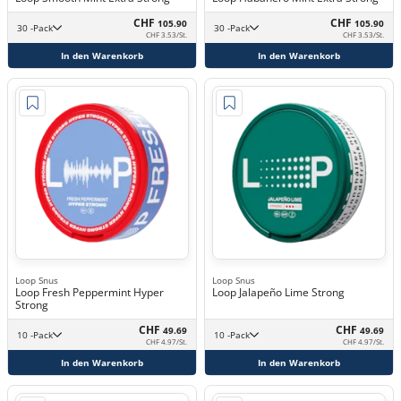
CHF
CHF
105.90
105.90
30 -Pack
30 -Pack
CHF 3.53/St.
CHF 3.53/St.
In den Warenkorb
In den Warenkorb
Loop Snus
Loop Snus
Loop Fresh Peppermint Hyper
Loop Jalapeño Lime Strong
Strong
CHF
CHF
49.69
49.69
10 -Pack
10 -Pack
CHF 4.97/St.
CHF 4.97/St.
In den Warenkorb
In den Warenkorb