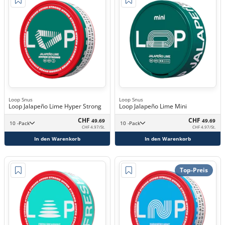
Loop Snus
Loop Snus
Loop Jalapeño Lime Hyper Strong
Loop Jalapeño Lime Mini
CHF
CHF
49.69
49.69
10 -Pack
10 -Pack
CHF 4.97/St.
CHF 4.97/St.
In den Warenkorb
In den Warenkorb
Top-Preis