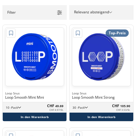
Relevanz absteigend
Filter
Top-Preis
Loop Snus
Loop Snus
Loop Smooth Mint Mini
Loop Smooth Mint Strong
CHF
CHF
49.69
105.90
10 -Pack
30 -Pack
CHF 4.97/St.
CHF 3.53/St.
In den Warenkorb
In den Warenkorb