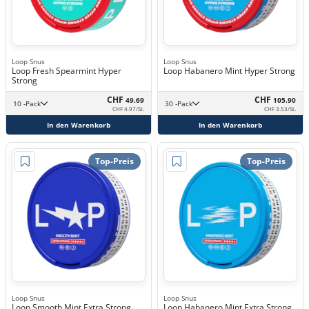
Loop Snus
Loop Snus
Loop Fresh Spearmint Hyper
Loop Habanero Mint Hyper Strong
Strong
CHF
CHF
49.69
105.90
10 -Pack
30 -Pack
CHF 4.97/St.
CHF 3.53/St.
In den Warenkorb
In den Warenkorb
Top-Preis
Top-Preis
Loop Snus
Loop Snus
Loop Smooth Mint Extra Strong
Loop Habanero Mint Extra Strong