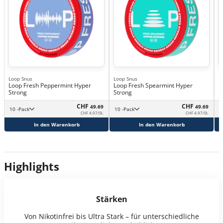
Loop Snus
Loop Snus
L
Loop Fresh Peppermint Hyper
Loop Fresh Spearmint Hyper
L
Strong
Strong
CHF
CHF
49.69
49.69
10 -Pack
10 -Pack
CHF 4.97/St.
CHF 4.97/St.
In den Warenkorb
In den Warenkorb
Highlights
Stärken
Von Nikotinfrei bis Ultra Stark – für unterschiedliche