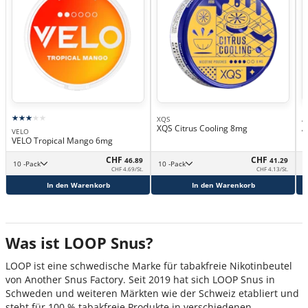
XQS
A
XQS Citrus Cooling 8mg
A
VELO
H
VELO Tropical Mango 6mg
CHF
CHF
46.89
41.29
10 -Pack
10 -Pack
CHF 4.69/St.
CHF 4.13/St.
In den Warenkorb
In den Warenkorb
Was ist LOOP Snus?
LOOP ist eine schwedische Marke für tabakfreie Nikotinbeutel
von Another Snus Factory. Seit 2019 hat sich LOOP Snus in
Schweden und weiteren Märkten wie der Schweiz etabliert und
steht für 100 % tabakfreie Produkte in verschiedenen