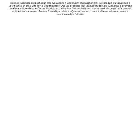
«Dieses Tabakprodukt schädigt Ihre Gesundheit und macht stark abhängig» «Ce produit du tabac nuit à
votre santé et crée une forte dépendance» Questo prodotto del tabacco nuoce alla tua salute e provoca
un'elevata dipendenza «Dieses Produkt schadigt Ihre Gesundheit und macht stark abhangig" «Ce produit
nuit à votre santé et crée une forte dépendance» Questo prodotto nuoce alla tua salute e provoca
un'elevata dipendenza