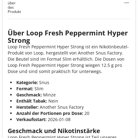
über
das
Produkt
Über Loop Fresh Peppermint Hyper
Strong
Loop Fresh Peppermint Hyper Strong ist ein Nikotinbeutel-
Produkt von Loop, hergestellt von Another Snus Factory.
Die Beutel sind im Format Slim erhältlich. Die Dosen von
Loop Fresh Peppermint Hyper Strong wiegen 12.5 g pro
Dose und sind somit praktisch für unterwegs.
Kategorie:
Snus
Format:
Slim
Geschmack:
Minze
Enthält Tabak:
Nein
Hersteller:
Another Snus Factory
Anzahl der Portionen pro Dose:
20
Verkaufsstart:
2026-01-08
Geschmack und Nikotinstärke
Loop Fresh Peppermint Hyper Strong ist Teil unseres