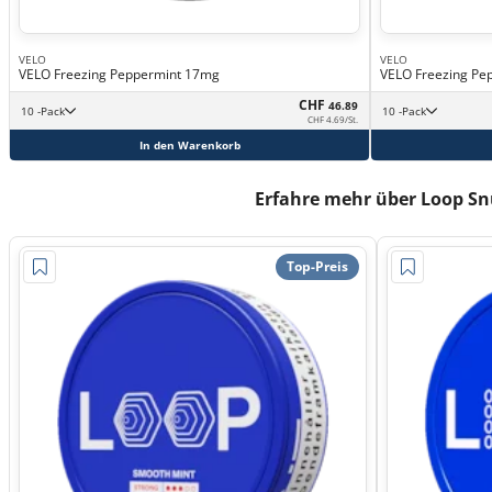
VELO
VELO
VELO Freezing Peppermint 17mg
VELO Freezing Pe
CHF
46.89
10 -Pack
10 -Pack
CHF 4.69/St.
In den Warenkorb
Erfahre mehr über Loop Sn
Top-Preis