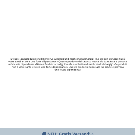
«Dieses Tabakprodukt schädigt Ihre Gesundheit und macht stark abhängig» «Ce produit du tabac nuit à
votre santé et crée une forte dépendance» Questo prodotto del tabacco nuoce alla tua salute e provoca
un'elevata dipendenza «Dieses Produkt schadigt Ihre Gesundheit und macht stark abhangig" «Ce produit
nuit à votre santé et crée une forte dépendance» Questo prodotto nuoce alla tua salute e provoca
un'elevata dipendenza
🚚 NEU: Gratis Versand!