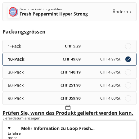
Geschmacksrichtung wählen
Ändern
Fresh Peppermint Hyper Strong
Packungsgrössen
1-Pack
CHF 5.29
10-Pack
CHF 49.69
CHF 4.97
/St.
30-Pack
CHF 140.19
CHF 4.67
/St.
60-Pack
CHF 251.90
CHF 4.20
/St.
90-Pack
CHF 359.90
CHF 4.00
/St.
Prüfen Sie, wann das Produkt geliefert werden kann.
Lieferdatum anzeigen
Mehr Information zu Loop Fresh
Erfahre
Peppermint Hyper Strong
mehr