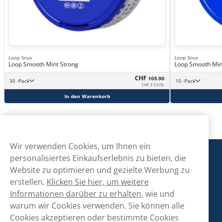
Loop Snus
Loop Snus
Loop Smooth Mint Strong
Loop Smooth Min
CHF
105.90
30 -Pack
10 -Pack
CHF 3.53/St.
In den Warenkorb
Wir verwenden Cookies, um Ihnen ein
Snusmarkt
personalisiertes Einkaufserlebnis zu bieten, die
Website zu optimieren und gezielte Werbung zu
erstellen.
Klicken Sie hier, um weitere
Kontaktiere uns!
Informationen darüber zu erhalten,
wie und
warum wir Cookies verwenden. Sie können alle
hallo@snusmarkt.ch
Cookies akzeptieren oder bestimmte Cookies