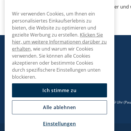
Hinweis
: Abonniere unseren Newsletter und w
Wir verwenden Cookies, um Ihnen ein
Einstellungen
personalisiertes Einkaufserlebnis zu
bieten, die Website zu optimieren und
gezielte Werbung zu erstellen.
Klicken Sie
hier, um weitere Informationen darüber zu
Snusmarkt
erhalten,
wie und warum wir Cookies
verwenden. Sie können alle Cookies
akzeptieren oder bestimmte Cookies
durch spezifischere Einstellungen unten
blockieren.
Kontaktiere uns!
hallo@snusmarkt.ch
Ich stimme zu
+410800561053
Mo/Di: 08:30-17 Uhr (Pause 12-13) Mi/Do: 10:30-19 Uhr (Pa
14-15) Fr: 09-17 Uhr (Pause 12-13)
Alle ablehnen
Einstellungen