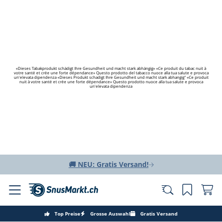
«Dieses Tabakprodukt schädigt Ihre Gesundheit und macht stark abhängig» «Ce produit du tabac nuit à
votre santé et crée une forte dépendance» Questo prodotto del tabacco nuoce alla tua salute e provoca
un'elevata dipendenza «Dieses Produkt schadigt Ihre Gesundheit und macht stark abhangig" «Ce produit
nuit à votre santé et crée une forte dépendance» Questo prodotto nuoce alla tua salute e provoca
un'elevata dipendenza
🚚 NEU: Gratis Versand!
Top Preise
Grosse Auswahl
Gratis Versand