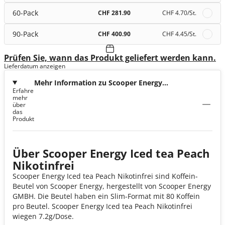
60-Pack
CHF 281.90
CHF 4.70
/St.
90-Pack
CHF 400.90
CHF 4.45
/St.
Prüfen Sie, wann das Produkt geliefert werden kann.
Lieferdatum anzeigen
Mehr Information zu Scooper Energy
Erfahre
Iced tea Peach Nikotinfrei
mehr
über
das
Produkt
Über Scooper Energy Iced tea Peach
Nikotinfrei
Scooper Energy Iced tea Peach Nikotinfrei sind Koffein-
Beutel von Scooper Energy, hergestellt von Scooper Energy
GMBH. Die Beutel haben ein Slim-Format mit 80 Koffein
pro Beutel. Scooper Energy Iced tea Peach Nikotinfrei
wiegen 7.2g/Dose.