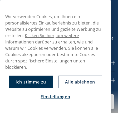
Kontaktiere uns!
Wir verwenden Cookies, um Ihnen ein
hallo@snusmarkt.ch
personalisiertes Einkaufserlebnis zu bieten, die
Website zu optimieren und gezielte Werbung zu
+410800561053
erstellen.
Klicken Sie hier, um weitere
Mo/Di: 08:30-17 Uhr (Pause 12-13) Mi/Do: 10:30-19 Uhr (Pause
Informationen darüber zu erhalten,
wie und
14-15) Fr: 09-17 Uhr (Pause 12-13)
warum wir Cookies verwenden. Sie können alle
Cookies akzeptieren oder bestimmte Cookies
durch spezifischere Einstellungen unten
Kundendienst
blockieren.
Mein Konto
Ich stimme zu
Alle ablehnen
Einstellungen
Über uns
CHF 55.49
Bald verfügbar
10-Pack