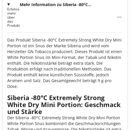
Mehr Information zu Siberia -80°C
Erfahre
Extremely Strong White Dry Mini Portion
mehr
über
das
Produkt
Das Produkt Siberia -80°C Extremely Strong White Dry Mini
Portion ist ein Snus der Marke Siberia und wird vom
Hersteller GN Tobacco produziert. Dieses Produkt ist einen
White Portion Snus im Mini-Format, der Tabak und Nikotin
enthält. Die Nikotinstärke beträgt extra stark. Die
Produktion erfolgt nach traditionellen Methoden. Das
Produkt enthält keine künstlichen Süssstoffe, jedoch
Aromen und Salz. Das Gesamtgewicht beträgt 9 g pro
Dose.
Siberia -80°C Extremely Strong
White Dry Mini Portion: Geschmack
und Stärke
Der Siberia -80°C Extremely Strong White Dry Mini Portion
White Portion Snus kombiniert die Geschmacksrichtungen
Tabak, Minze und Krauseminze. Die Nikotinstärke ist extra