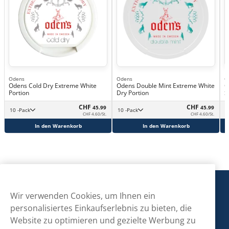
Odens
Odens
O
Odens Cold Dry Extreme White
Odens Double Mint Extreme White
O
Portion
Dry Portion
S
CHF
CHF
45.99
45.99
10 -Pack
10 -Pack
CHF 4.60/St.
CHF 4.60/St.
In den Warenkorb
In den Warenkorb
Snusmarkt
Wir verwenden Cookies, um Ihnen ein
personalisiertes Einkaufserlebnis zu bieten, die
Website zu optimieren und gezielte Werbung zu
Kontaktiere uns!