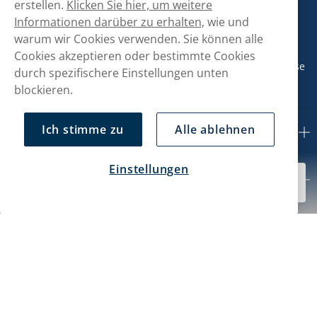
erstellen.
Klicken Sie hier, um weitere
hallo@snusmarkt.ch
Informationen darüber zu erhalten,
wie und
warum wir Cookies verwenden. Sie können alle
+410800561053
Cookies akzeptieren oder bestimmte Cookies
Mo/Di: 08:30-17 Uhr (Pause 12-13) Mi/Do: 10:30-19 Uhr (Pause
durch spezifischere Einstellungen unten
14-15) Fr: 09-17 Uhr (Pause 12-13)
blockieren.
Ich stimme zu
Alle ablehnen
Kundendienst
Einstellungen
CHF 53.49
Mein Konto
Bald verfügbar
10-Pack
Über uns