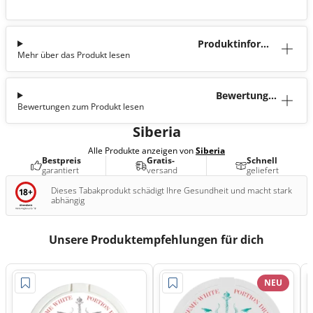
Produktinforma
Mehr über das Produkt lesen
tion
Bewertunge
Bewertungen zum Produkt lesen
n (1)
Siberia
Alle Produkte anzeigen von
Siberia
Bestpreis
Gratis-
Schnell
garantiert
versand
geliefert
Dieses Tabakprodukt schädigt Ihre Gesundheit und macht stark
abhängig
Unsere Produktempfehlungen für dich
NEU