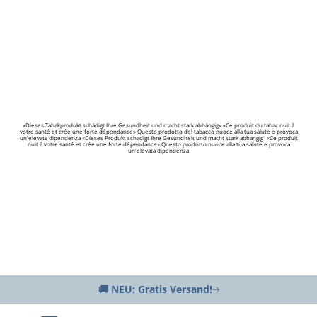
«Dieses Tabakprodukt schädigt Ihre Gesundheit und macht stark abhängig» «Ce produit du tabac nuit à
votre santé et crée une forte dépendance» Questo prodotto del tabacco nuoce alla tua salute e provoca
un'elevata dipendenza «Dieses Produkt schadigt Ihre Gesundheit und macht stark abhangig" «Ce produit
nuit à votre santé et crée une forte dépendance» Questo prodotto nuoce alla tua salute e provoca
un'elevata dipendenza
🚚 NEU: Gratis Versand!