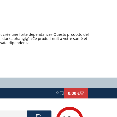
et crée une forte dépendance» Questo prodotto del
stark abhangig" «Ce produit nuit à votre santé et
levata dipendenza
0,00 €