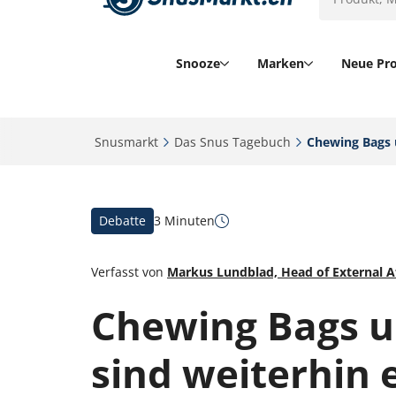
Snooze
Marken
Neue Pr
Snusmarkt‎
Das Snus Tagebuch‎
Chewing Bags u
Debatte
3 Minuten
Verfasst von
Markus Lundblad, Head of External A
Chewing Bags 
sind weiterhin 