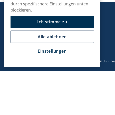
durch spezifischere Einstellungen unten
blockieren.
Snusmarkt
Ich stimme zu
Alle ablehnen
Kontaktiere uns!
hallo@snusmarkt.ch
Einstellungen
+410800561053
Mo/Di: 08:30-17 Uhr (Pause 12-13) Mi/Do: 10:30-19 Uhr (Pa
14-15) Fr: 09-17 Uhr (Pause 12-13)