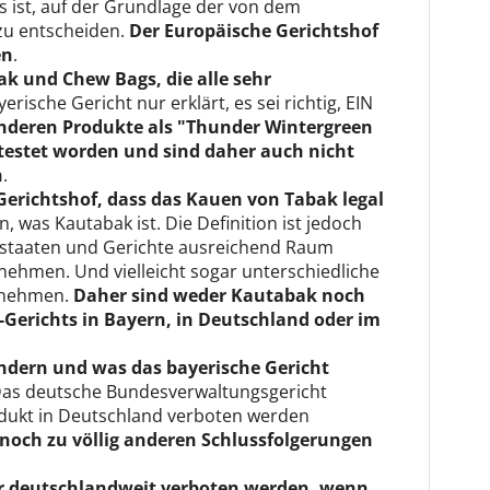
ts ist, auf der Grundlage der von dem
zu entscheiden.
Der Europäische Gerichtshof
en
.
ak und Chew Bags, die alle sehr
erische Gericht nur erklärt, es sei richtig, EIN
nderen Produkte als "Thunder Wintergreen
etestet worden und sind daher auch nicht
n
.
Gerichtshof, dass das Kauen von Tabak legal
, was Kautabak ist. Die Definition ist jedoch
edstaaten und Gerichte ausreichend Raum
ehmen. Und vielleicht sogar unterschiedliche
rnehmen.
Daher sind weder Kautabak noch
Gerichts in Bayern, in Deutschland oder im
ndern und was das bayerische Gericht
Das deutsche Bundesverwaltungsgericht
odukt in Deutschland verboten werden
och zu völlig anderen Schlussfolgerungen
r deutschlandweit verboten werden, wenn