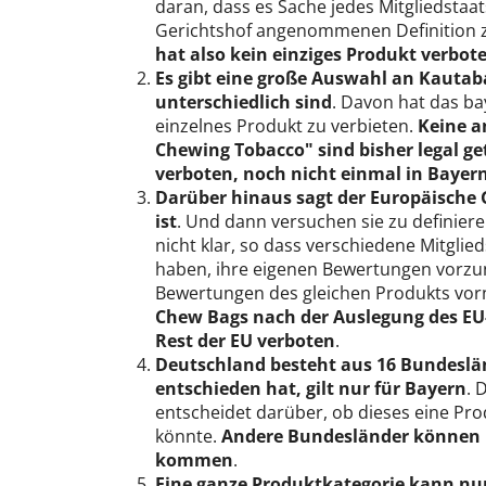
daran, dass es Sache jedes Mitgliedstaa
Gerichtshof angenommenen Definition 
hat also kein einziges Produkt verbot
Es gibt eine große Auswahl an Kautab
unterschiedlich sind
. Davon hat das bay
einzelnes Produkt zu verbieten.
Keine a
Chewing Tobacco" sind bisher legal g
verboten, noch nicht einmal in Bayer
Darüber hinaus sagt der Europäische 
ist
. Und dann versuchen sie zu definieren
nicht klar, so dass verschiedene Mitgli
haben, ihre eigenen Bewertungen vorzun
Bewertungen des gleichen Produkts vo
Chew Bags nach der Auslegung des EU-
Rest der EU verboten
.
Deutschland besteht aus 16 Bundeslä
entschieden hat, gilt nur für Bayern
. 
entscheidet darüber, ob dieses eine Pr
könnte.
Andere Bundesländer können n
kommen
.
Eine ganze Produktkategorie kann nu