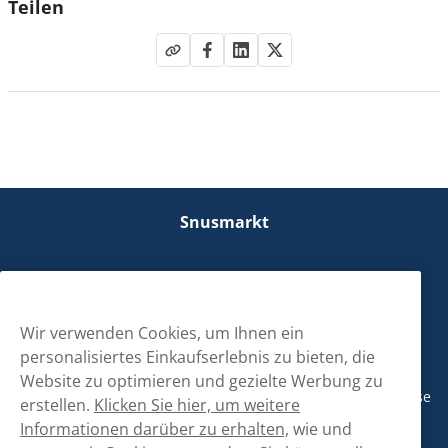
Teilen
Snusmarkt
Kontaktiere uns!
hallo@snusmarkt.ch
Wir verwenden Cookies, um Ihnen ein
personalisiertes Einkaufserlebnis zu bieten, die
+410800561053
Website zu optimieren und gezielte Werbung zu
Mo/Di: 08:30-17 Uhr (Pause 12-13) Mi/Do: 10:30-19 Uhr (Pause
erstellen.
Klicken Sie hier, um weitere
14-15) Fr: 09-17 Uhr (Pause 12-13)
Informationen darüber zu erhalten,
wie und