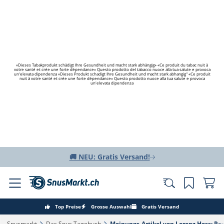
«Dieses Tabakprodukt schädigt Ihre Gesundheit und macht stark abhängig» «Ce produit du tabac nuit à
votre santé et crée une forte dépendance» Questo prodotto del tabacco nuoce alla tua salute e provoca
un'elevata dipendenza «Dieses Produkt schadigt Ihre Gesundheit und macht stark abhangig" «Ce produit
nuit à votre santé et crée une forte dépendance» Questo prodotto nuoce alla tua salute e provoca
un'elevata dipendenza
🚚 NEU: Gratis Versand!
Top Preise
Grosse Auswahl
Gratis Versand
Snusmarkt‎
Das Snus Tagebuch‎
Meinungs-Artikel von Lorenz Hess: Res