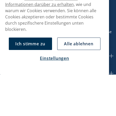
Kontaktiere uns!
Informationen darüber zu erhalten,
wie und
warum wir Cookies verwenden. Sie können alle
hallo@snusmarkt.ch
Cookies akzeptieren oder bestimmte Cookies
durch spezifischere Einstellungen unten
+410800561053
blockieren.
Mo/Di: 08:30-17 Uhr (Pause 12-13) Mi/Do: 10:30-19 Uhr (Pause
14-15) Fr: 09-17 Uhr (Pause 12-13)
Ich stimme zu
Alle ablehnen
Kundendienst
Einstellungen
Mein Konto
Über uns