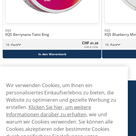
XQS
XQS
XQS Berrynana Twist 8mg
XQS Blueberry Min
CHF
41.29
10 -Pack
10 -Pack
CHF 4.13/St.
In den Warenkorb
Wir verwenden Cookies, um Ihnen ein
Snusmarkt
personalisiertes Einkaufserlebnis zu bieten, die
Website zu optimieren und gezielte Werbung zu
erstellen.
Klicken Sie hier, um weitere
Kontaktiere uns!
Informationen darüber zu erhalten,
wie und
warum wir Cookies verwenden. Sie können alle
hallo@snusmarkt.ch
Cookies akzeptieren oder bestimmte Cookies
+410800561053