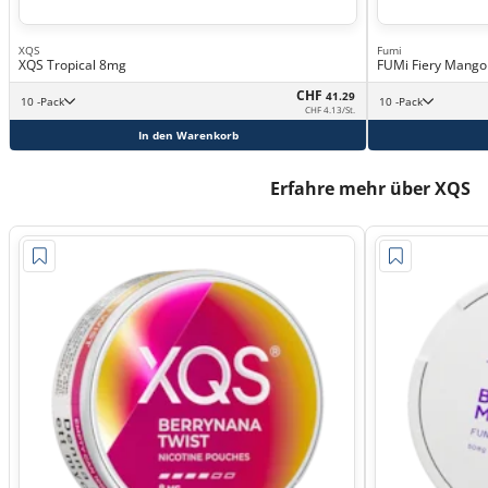
XQS
Fumi
XQS Tropical 8mg
FUMi Fiery Mango
CHF
41.29
10 -Pack
10 -Pack
CHF 4.13/St.
In den Warenkorb
Erfahre mehr über XQS