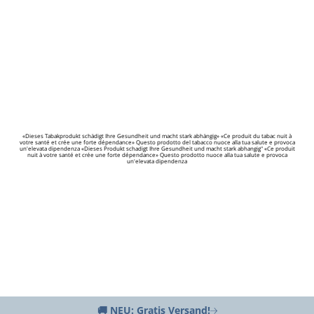
«Dieses Tabakprodukt schädigt Ihre Gesundheit und macht stark abhängig» «Ce produit du tabac nuit à
votre santé et crée une forte dépendance» Questo prodotto del tabacco nuoce alla tua salute e provoca
un'elevata dipendenza «Dieses Produkt schadigt Ihre Gesundheit und macht stark abhangig" «Ce produit
nuit à votre santé et crée une forte dépendance» Questo prodotto nuoce alla tua salute e provoca
un'elevata dipendenza
🚚 NEU: Gratis Versand!