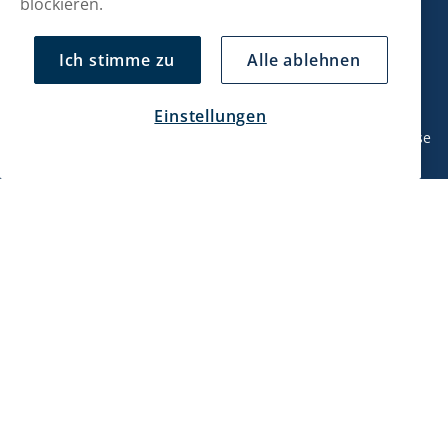
blockieren.
Kontaktiere uns!
Ich stimme zu
Alle ablehnen
hallo@snusmarkt.ch
+410800561053
Einstellungen
Mo/Di: 08:30-17 Uhr (Pause 12-13) Mi/Do: 10:30-19 Uhr (Pause
14-15) Fr: 09-17 Uhr (Pause 12-13)
Kundendienst
Mein Konto
Über uns