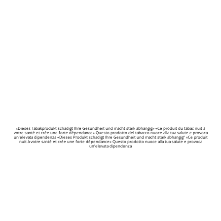
«Dieses Tabakprodukt schädigt Ihre Gesundheit und macht stark abhängig» «Ce produit du tabac nuit à
votre santé et crée une forte dépendance» Questo prodotto del tabacco nuoce alla tua salute e provoca
un'elevata dipendenza «Dieses Produkt schadigt Ihre Gesundheit und macht stark abhangig" «Ce produit
nuit à votre santé et crée une forte dépendance» Questo prodotto nuoce alla tua salute e provoca
un'elevata dipendenza