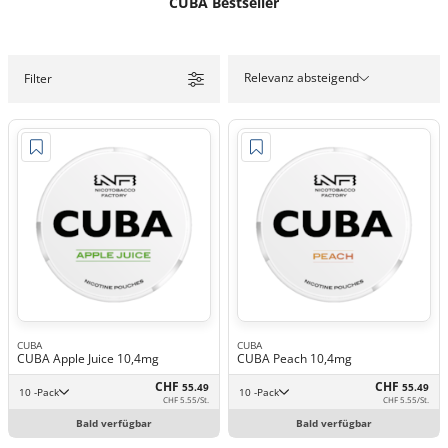
CUBA Bestseller
Relevanz absteigend
Filter
CUBA
CUBA
CUBA Apple Juice 10,4mg
CUBA Peach 10,4mg
CHF
CHF
55.49
55.49
10 -Pack
10 -Pack
CHF 5.55/St.
CHF 5.55/St.
Bald verfügbar
Bald verfügbar