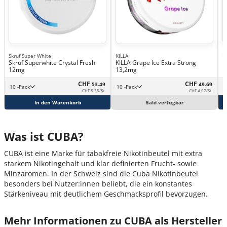
Skruf Super White
KILLA
K
Skruf Superwhite Crystal Fresh
KILLA Grape Ice Extra Strong
K
12mg
13,2mg
1
CHF
CHF
53.49
49.69
10 -Pack
10 -Pack
CHF 5.35/St.
CHF 4.97/St.
In den Warenkorb
Bald verfügbar
Was ist CUBA?
CUBA ist eine Marke für tabakfreie Nikotinbeutel mit extra
starkem Nikotingehalt und klar definierten Frucht- sowie
Minzaromen. In der Schweiz sind die Cuba Nikotinbeutel
besonders bei Nutzer:innen beliebt, die ein konstantes
Stärkeniveau mit deutlichem Geschmacksprofil bevorzugen.
Mehr Informationen zu CUBA als Hersteller