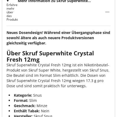
Mehr Information zu Skruf Superwhite
Erfahre
Crystal Fresh 12mg
mehr
über
das
Produkt
Neues Dosendesign! Während einer Übergangsphase sind
sowohl ältere als auch neuere Produktversionen
gleichzeitig verfügbar.
Über Skruf Superwhite Crystal
Fresh 12mg
Skruf Superwhite Crystal Fresh 12mg ist ein Nikotinbeutel-
Produkt von Skruf Super White, hergestellt von Skruf Snus.
Die Beutel sind im Format Slim erhältlich. Die Dosen von
Skruf Superwhite Crystal Fresh 12mg wiegen 17.3 g pro
Dose und sind somit praktisch für unterwegs.
Kategorie:
Snus
Format:
Slim
Geschmack:
Minze
Enthält Tabak:
Nein
Hersteller:
Skruf Snus