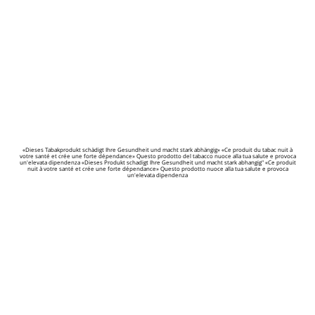
«Dieses Tabakprodukt schädigt Ihre Gesundheit und macht stark abhängig» «Ce produit du tabac nuit à
votre santé et crée une forte dépendance» Questo prodotto del tabacco nuoce alla tua salute e provoca
un'elevata dipendenza «Dieses Produkt schadigt Ihre Gesundheit und macht stark abhangig" «Ce produit
nuit à votre santé et crée une forte dépendance» Questo prodotto nuoce alla tua salute e provoca
un'elevata dipendenza