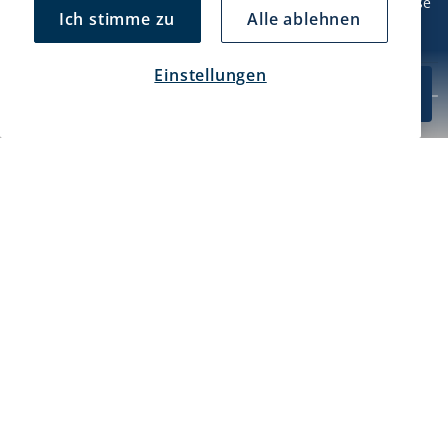
Mo/Di: 08:30-17 Uhr (Pause 12-13) Mi/Do: 10:30-19 Uhr (Pause
Ich stimme zu
Alle ablehnen
14-15) Fr: 09-17 Uhr (Pause 12-13)
Einstellungen
CHF 53.49
In den Warenkorb
Kundendienst
10-Pack
Mein Konto
Über uns