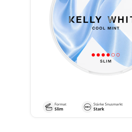
Format
Stärke Snusmarkt
Slim
Stark