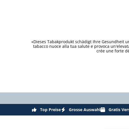
«Dieses Tabakprodukt schädigt Ihre Gesundheit un
tabacco nuoce alla tua salute e provoca un'eleva
crée une forte d
Top Preise
Grosse Auswahl
Gratis Ve