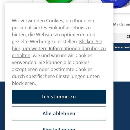
Wir verwenden Cookies, um Ihnen ein
VELO
Loop Snus
VELO Bright Spearmint 8mg
Loop Smooth Mint Stro
personalisiertes Einkaufserlebnis zu
bieten, die Website zu optimieren und
CHF
C
46.89
10 -Pack
30 -Pack
gezielte Werbung zu erstellen.
Klicken Sie
CHF 4.69/St.
In den Warenkorb
In den Warenkor
hier, um weitere Informationen darüber zu
erhalten,
wie und warum wir Cookies
verwenden. Sie können alle Cookies
akzeptieren oder bestimmte Cookies
durch spezifischere Einstellungen unten
blockieren.
Snusmarkt
Ich stimme zu
Alle ablehnen
Kontaktiere uns!
Einstellungen