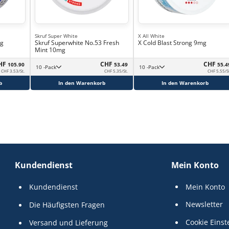
Skruf Super White
X All White
ng
Skruf Superwhite No.53 Fresh
X Cold Blast Strong 9mg
Mint 10mg
HF
CHF
CHF
105.90
53.49
55.4
10 -Pack
10 -Pack
CHF 3.53/St.
CHF 5.35/St.
CHF 5.55/S
b
In den Warenkorb
In den Warenkorb
Kundendienst
Mein Konto
Kundendienst
Mein Konto
Newsletter
Die Häufigsten Fragen
Cookie Einst
Versand und Lieferung