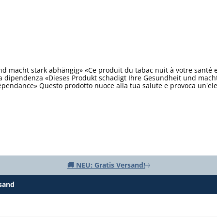
d macht stark abhängig» «Ce produit du tabac nuit à votre santé 
ta dipendenza «Dieses Produkt schadigt Ihre Gesundheit und macht 
épendance» Questo prodotto nuoce alla tua salute e provoca un'e
🚚 NEU: Gratis Versand!
rsand