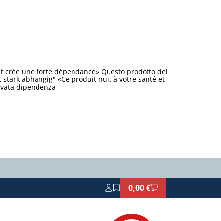
et crée une forte dépendance» Questo prodotto del
stark abhangig" «Ce produit nuit à votre santé et
levata dipendenza
0,00 €