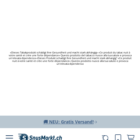
«Dieses Tabakprodukt schädigt Ihre Gesundheit und macht stark abhängig» «Ce produit du tabac nuit à
votre santé et crée une forte dépendance» Questo prodotto del tabacco nuoce alla tua salute e provoca
un'elevata dipendenza «Dieses Produkt schadigt Ihre Gesundheit und macht stark abhangig" «Ce produit
nuit à votre santé et crée une forte dépendance» Questo prodotto nuoce alla tua salute e provoca
un'elevata dipendenza
🚚 NEU: Gratis Versand!