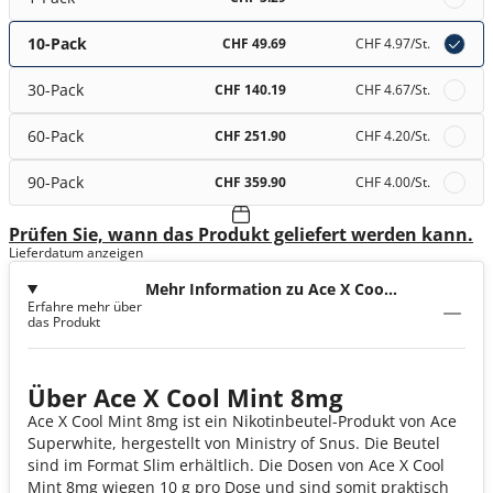
10-Pack
CHF 49.69
CHF 4.97
/St.
30-Pack
CHF 140.19
CHF 4.67
/St.
60-Pack
CHF 251.90
CHF 4.20
/St.
90-Pack
CHF 359.90
CHF 4.00
/St.
Prüfen Sie, wann das Produkt geliefert werden kann.
Lieferdatum anzeigen
Mehr Information zu Ace X Cool
Erfahre mehr über
Mint 8mg
das Produkt
Über Ace X Cool Mint 8mg
Ace X Cool Mint 8mg ist ein Nikotinbeutel-Produkt von Ace
Superwhite, hergestellt von Ministry of Snus. Die Beutel
sind im Format Slim erhältlich. Die Dosen von Ace X Cool
Mint 8mg wiegen 10 g pro Dose und sind somit praktisch