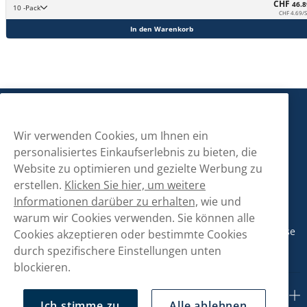
CHF
46.8
10 -Pack
CHF 4.69/S
In den Warenkorb
Snusmarkt
Wir verwenden Cookies, um Ihnen ein
personalisiertes Einkaufserlebnis zu bieten, die
Kontaktiere uns!
Website zu optimieren und gezielte Werbung zu
erstellen.
Klicken Sie hier, um weitere
hallo@snusmarkt.ch
Informationen darüber zu erhalten,
wie und
+410800561053
warum wir Cookies verwenden. Sie können alle
Mo/Di: 08:30-17 Uhr (Pause 12-13) Mi/Do: 10:30-19 Uhr (Pause
Cookies akzeptieren oder bestimmte Cookies
14-15) Fr: 09-17 Uhr (Pause 12-13)
durch spezifischere Einstellungen unten
blockieren.
Kundendienst
Ich stimme zu
Alle ablehnen