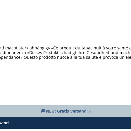
d macht stark abhängig» «Ce produit du tabac nuit à votre santé 
ta dipendenza «Dieses Produkt schadigt Ihre Gesundheit und macht 
épendance» Questo prodotto nuoce alla tua salute e provoca un'e
🚚 NEU: Gratis Versand!
rsand