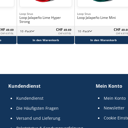
Loop Snus
Loop Snus
Loop Jalapeño Lime Hyper
Loop Jalapeño Lime Mini
Strong
CHF
CHF
CHF
49.69
49.69
49.6
10 -Pack
10 -Pack
CHF 4.97/St.
CHF 4.97/St.
CHF 4.97/S
b
In den Warenkorb
In den Warenkorb
Kundendienst
Mein Konto
Kundendienst
Mein Konto
Newsletter
Die Häufigsten Fragen
Cookie Einst
Versand und Lieferung