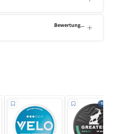
tion
Bewertunge
n (0)
Top-Preis