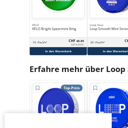
VELO
Loop Snus
VELO Bright Spearmint 8mg
Loop Smooth Mint Stro
CHF
C
46.89
10 -Pack
30 -Pack
CHF 4.69/St.
In den Warenkorb
In den Warenkor
Erfahre mehr über Loop
Top-Preis