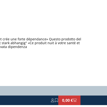
et crée une forte dépendance» Questo prodotto del
stark abhangig" «Ce produit nuit à votre santé et
levata dipendenza
0,00 €