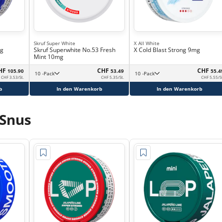
Skruf Super White
X All White
ng
Skruf Superwhite No.53 Fresh
X Cold Blast Strong 9mg
Mint 10mg
HF
CHF
CHF
105.90
53.49
55.4
10 -Pack
10 -Pack
CHF 3.53/St.
CHF 5.35/St.
CHF 5.55/S
b
In den Warenkorb
In den Warenkorb
 Snus