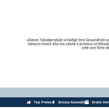
«Dieses Tabakprodukt schädigt Ihre Gesundheit un
tabacco nuoce alla tua salute e provoca un'eleva
crée une forte d
Top Preise
Grosse Auswahl
Gratis Ve