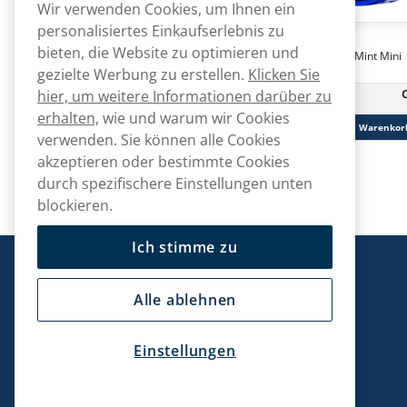
Wir verwenden Cookies, um Ihnen ein
personalisiertes Einkaufserlebnis zu
Loop Snus
Loop Snus
bieten, die Website zu optimieren und
Loop Smooth Mint Strong
Loop Smooth Mint Mini
gezielte Werbung zu erstellen.
Klicken Sie
CHF
hier, um weitere Informationen darüber zu
105.90
30 -Pack
10 -Pack
CHF 3.53/St.
erhalten,
wie und warum wir Cookies
In den Warenkorb
In den Warenkor
verwenden. Sie können alle Cookies
akzeptieren oder bestimmte Cookies
durch spezifischere Einstellungen unten
blockieren.
Ich stimme zu
Snusmarkt
Alle ablehnen
Einstellungen
Kontaktiere uns!
hallo@snusmarkt.ch