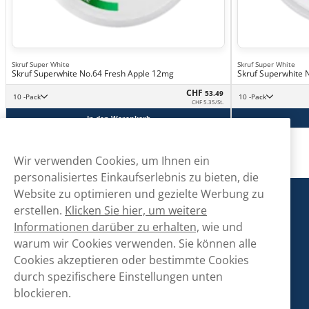
Skruf Super White
Skruf Super White
Skruf Superwhite No.64 Fresh Apple 12mg
Skruf Superwhite 
CHF
53.49
10 -Pack
10 -Pack
CHF 5.35/St.
In den Warenkorb
Wir verwenden Cookies, um Ihnen ein
personalisiertes Einkaufserlebnis zu bieten, die
Website zu optimieren und gezielte Werbung zu
Snusmarkt
erstellen.
Klicken Sie hier, um weitere
Informationen darüber zu erhalten,
wie und
warum wir Cookies verwenden. Sie können alle
Kontaktiere uns!
Cookies akzeptieren oder bestimmte Cookies
hallo@snusmarkt.ch
durch spezifischere Einstellungen unten
blockieren.
+410800561053