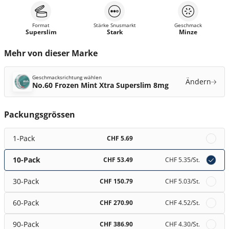
Format
Stärke Snusmarkt
Geschmack
Superslim
Stark
Minze
Mehr von dieser Marke
Geschmacksrichtung wählen
Ändern
No.60 Frozen Mint Xtra Superslim 8mg
Packungsgrössen
1-Pack
CHF 5.69
10-Pack
CHF 53.49
CHF 5.35
/St.
30-Pack
CHF 150.79
CHF 5.03
/St.
60-Pack
CHF 270.90
CHF 4.52
/St.
90-Pack
CHF 386.90
CHF 4.30
/St.