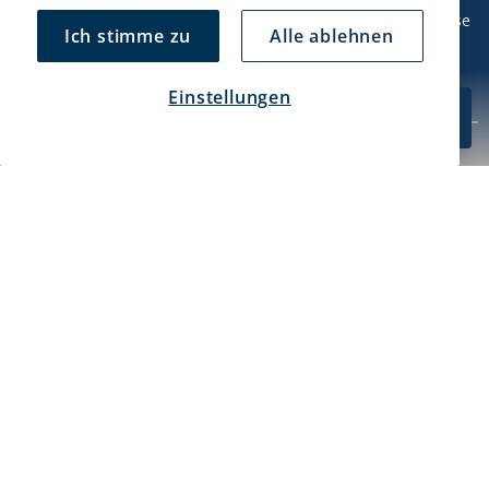
Mo/Di: 08:30-17 Uhr (Pause 12-13) Mi/Do: 10:30-19 Uhr (Pause
Ich stimme zu
Alle ablehnen
14-15) Fr: 09-17 Uhr (Pause 12-13)
Einstellungen
CHF 53.49
In den Warenkorb
Kundendienst
10-Pack
Mein Konto
Über uns