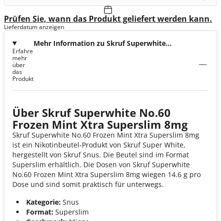
Prüfen Sie, wann das Produkt geliefert werden kann.
Lieferdatum anzeigen
Mehr Information zu Skruf Superwhite
Erfahre
No.60 Frozen Mint Xtra Superslim 8mg
mehr
über
das
Produkt
Über Skruf Superwhite No.60
Frozen Mint Xtra Superslim 8mg
Skruf Superwhite No.60 Frozen Mint Xtra Superslim 8mg
ist ein Nikotinbeutel-Produkt von Skruf Super White,
hergestellt von Skruf Snus. Die Beutel sind im Format
Superslim erhältlich. Die Dosen von Skruf Superwhite
No.60 Frozen Mint Xtra Superslim 8mg wiegen 14.6 g pro
Dose und sind somit praktisch für unterwegs.
Kategorie:
Snus
Format:
Superslim