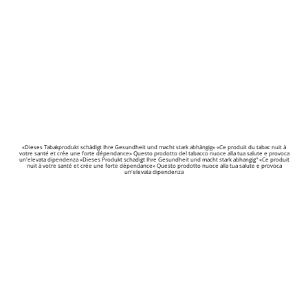
«Dieses Tabakprodukt schädigt Ihre Gesundheit und macht stark abhängig» «Ce produit du tabac nuit à
votre santé et crée une forte dépendance» Questo prodotto del tabacco nuoce alla tua salute e provoca
un'elevata dipendenza «Dieses Produkt schadigt Ihre Gesundheit und macht stark abhangig" «Ce produit
nuit à votre santé et crée une forte dépendance» Questo prodotto nuoce alla tua salute e provoca
un'elevata dipendenza