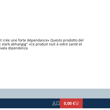
et crée une forte dépendance» Questo prodotto del
stark abhangig" «Ce produit nuit à votre santé et
levata dipendenza
0,00 €