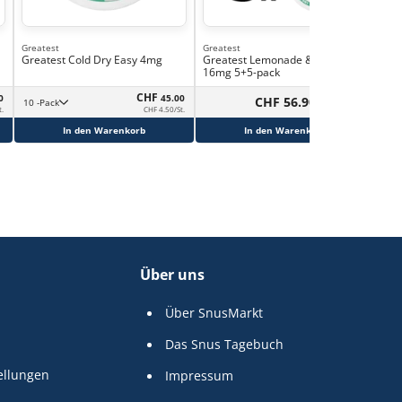
Greatest
Greatest
Greatest Cold Dry Easy 4mg
Greatest Lemonade & Cold Dry
16mg 5+5-pack
CHF
0
45.00
CHF 56.90
10 -Pack
t.
CHF 4.50/St.
In den Warenkorb
In den Warenkorb
Über uns
Über SnusMarkt
Das Snus Tagebuch
ellungen
Impressum