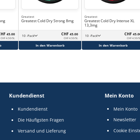
Greatest
Greatest
ong
Greatest Cold Dry Strong 8mg
Greatest Cold Dry Intense XL
13,3mg
CHF
CHF
CHF
45.00
45.00
45.0
10 -Pack
10 -Pack
CHF 4.50/St.
CHF 4.50/St.
CHF 4.50/S
b
In den Warenkorb
In den Warenkorb
Kundendienst
Mein Konto
Kundendienst
Mein Konto
Newsletter
Die Häufigsten Fragen
Cookie Einst
Versand und Lieferung