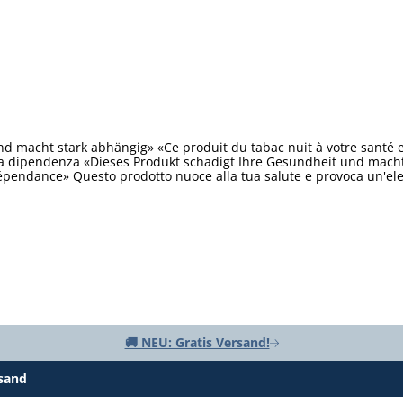
d macht stark abhängig» «Ce produit du tabac nuit à votre santé 
ta dipendenza «Dieses Produkt schadigt Ihre Gesundheit und macht 
épendance» Questo prodotto nuoce alla tua salute e provoca un'e
🚚 NEU: Gratis Versand!
rsand