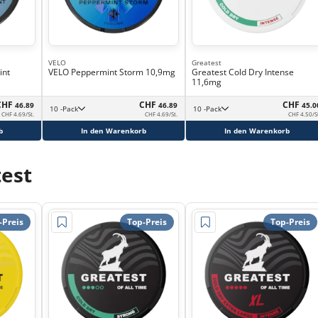
VELO
Greatest
int
VELO Peppermint Storm 10,9mg
Greatest Cold Dry Intense
11,6mg
CHF
CHF
CHF
46.89
46.89
45.0
10 -Pack
10 -Pack
CHF 4.69/St.
CHF 4.69/St.
CHF 4.50/S
b
In den Warenkorb
In den Warenkorb
est
-Preis
Top-Preis
Top-Preis