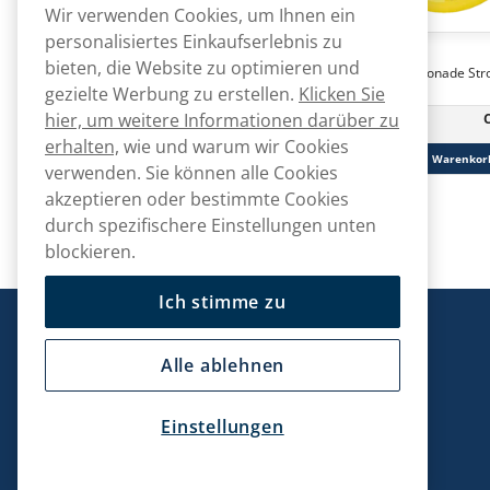
Wir verwenden Cookies, um Ihnen ein
personalisiertes Einkaufserlebnis zu
Greatest
Greatest
bieten, die Website zu optimieren und
Greatest Cold Dry Intense
Greatest Lemonade Str
11,6mg
10mg
gezielte Werbung zu erstellen.
Klicken Sie
hier, um weitere Informationen darüber zu
CHF
45.00
10 -Pack
10 -Pack
CHF 4.50/St.
erhalten,
wie und warum wir Cookies
In den Warenkorb
In den Warenkor
verwenden. Sie können alle Cookies
akzeptieren oder bestimmte Cookies
durch spezifischere Einstellungen unten
blockieren.
Ich stimme zu
Snusmarkt
Alle ablehnen
Einstellungen
Kontaktiere uns!
hallo@snusmarkt.ch