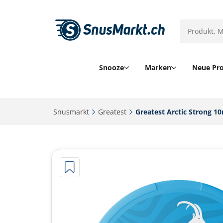
Snooze
Marken
Neue Pr
Snusmarkt‎
Greatest‎
Greatest Arctic Strong 10