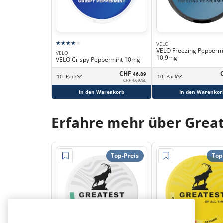
VELO
VELO Freezing Pepperm
VELO
10,9mg
VELO Crispy Peppermint 10mg
CHF
46.89
10 -Pack
10 -Pack
CHF 4.69/St.
In den Warenkorb
In den Warenkor
Erfahre mehr über Great
Top-Preis
Top