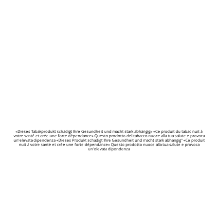
«Dieses Tabakprodukt schädigt Ihre Gesundheit und macht stark abhängig» «Ce produit du tabac nuit à
votre santé et crée une forte dépendance» Questo prodotto del tabacco nuoce alla tua salute e provoca
un'elevata dipendenza «Dieses Produkt schadigt Ihre Gesundheit und macht stark abhangig" «Ce produit
nuit à votre santé et crée une forte dépendance» Questo prodotto nuoce alla tua salute e provoca
un'elevata dipendenza