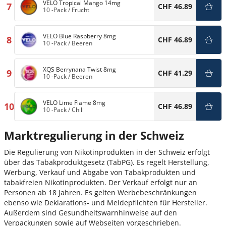
VELO Tropical Mango 14mg
7
CHF 46.89
10 -Pack
/
Frucht
VELO Blue Raspberry 8mg
8
CHF 46.89
10 -Pack
/
Beeren
XQS Berrynana Twist 8mg
9
CHF 41.29
10 -Pack
/
Beeren
VELO Lime Flame 8mg
10
CHF 46.89
10 -Pack
/
Chili
Marktregulierung in der Schweiz
Die Regulierung von Nikotinprodukten in der Schweiz erfolgt
über das Tabakproduktgesetz (TabPG). Es regelt Herstellung,
Werbung, Verkauf und Abgabe von Tabakprodukten und
tabakfreien Nikotinprodukten. Der Verkauf erfolgt nur an
Personen ab 18 Jahren. Es gelten Werbebeschränkungen
ebenso wie Deklarations- und Meldepflichten für Hersteller.
Außerdem sind Gesundheitswarnhinweise auf den
Verpackungen sowie auf Webseiten vorgeschrieben.