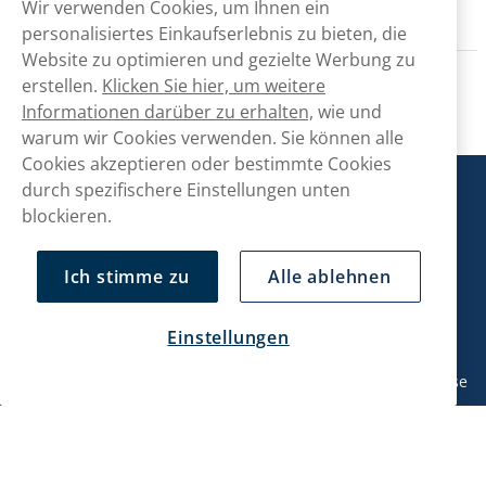
Wir verwenden Cookies, um Ihnen ein
personalisiertes Einkaufserlebnis zu bieten, die
Website zu optimieren und gezielte Werbung zu
erstellen.
Klicken Sie hier, um weitere
Informationen darüber zu erhalten,
wie und
warum wir Cookies verwenden. Sie können alle
Cookies akzeptieren oder bestimmte Cookies
durch spezifischere Einstellungen unten
Snusmarkt
blockieren.
Kontaktiere uns!
Ich stimme zu
Alle ablehnen
hallo@snusmarkt.ch
Einstellungen
+410800561053
Mo/Di: 08:30-17 Uhr (Pause 12-13) Mi/Do: 10:30-19 Uhr (Pause
14-15) Fr: 09-17 Uhr (Pause 12-13)
Kundendienst