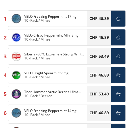
VELO Freezing Peppermint 17mg
1
CHF 46.89
10 -Pack
/
Minze
VELO Crispy Peppermint Mini 8mg
2
CHF 46.89
10 -Pack
/
Minze
Siberia -80°C Extremely Strong White
3
CHF 53.49
Dry Portion
10 -Pack
/
Minze
VELO Bright Spearmint 8mg
4
CHF 46.89
10 -Pack
/
Minze
Thor Hammer Arctic Berries Ultra
5
CHF 53.49
Strong 16mg
10 -Pack
/
Beeren
VELO Freezing Peppermint 14mg
6
CHF 46.89
10 -Pack
/
Minze