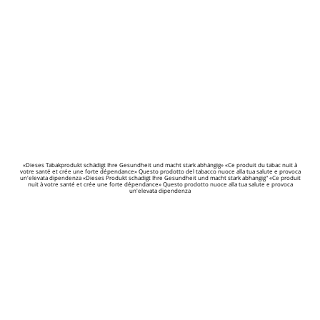
«Dieses Tabakprodukt schädigt Ihre Gesundheit und macht stark abhängig» «Ce produit du tabac nuit à
votre santé et crée une forte dépendance» Questo prodotto del tabacco nuoce alla tua salute e provoca
un'elevata dipendenza «Dieses Produkt schadigt Ihre Gesundheit und macht stark abhangig" «Ce produit
nuit à votre santé et crée une forte dépendance» Questo prodotto nuoce alla tua salute e provoca
un'elevata dipendenza