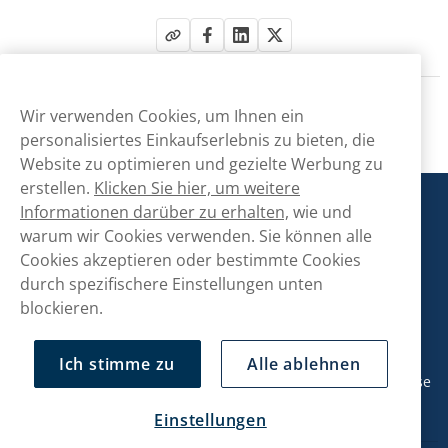
Wir verwenden Cookies, um Ihnen ein
personalisiertes Einkaufserlebnis zu bieten, die
Website zu optimieren und gezielte Werbung zu
erstellen.
Klicken Sie hier, um weitere
Snusmarkt
Informationen darüber zu erhalten,
wie und
warum wir Cookies verwenden. Sie können alle
Cookies akzeptieren oder bestimmte Cookies
Kontaktiere uns!
durch spezifischere Einstellungen unten
blockieren.
hallo@snusmarkt.ch
+410800561053
Ich stimme zu
Alle ablehnen
Mo/Di: 08:30-17 Uhr (Pause 12-13) Mi/Do: 10:30-19 Uhr (Pause
14-15) Fr: 09-17 Uhr (Pause 12-13)
Einstellungen