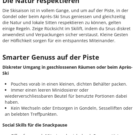
Die Natur respektieren
Die Skisaison ist in vollem Gange, und um auf der Piste, in der
Gondel oder beim Après-Ski Snus geniessen und gleichzeitig
die Natur und lokale Sitten respektieren zu können, gelten
einige Regeln. Zeige Rücksicht im Skilift, indem du Snus diskret
anwendest und Verpackungen sicher verstaust. Kleine Gesten
der Höflichkeit sorgen für ein entspanntes Miteinander.
Smarter Genuss auf der Piste
Diskreter
Umgang
in
geschlossenen
Räumen
oder
beim
Apr
è
s
-
Ski
Pouches vorab in einen kleinen, dichten Behälter packen.
Immer einen leeren Minidosierer oder
wiederverschliessbaren Beutel für benutzte Portionen dabei
haben.
Kein Wechseln oder Entsorgen in Gondeln, Sesselliften oder
an belebten Treffpunkten.
Social Skills für die
Snackpause