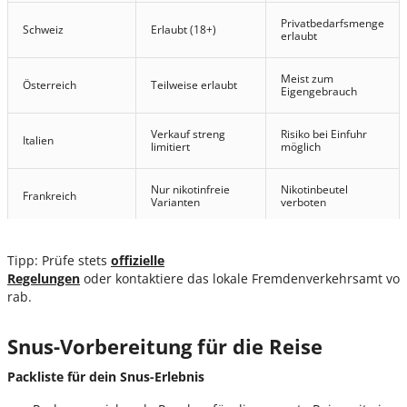
Privatbedarfsmenge
Schweiz
Erlaubt (18+)
erlaubt
Meist zum
Österreich
Teilweise erlaubt
Eigengebrauch
Verkauf streng
Risiko bei Einfuhr
Italien
limitiert
möglich
Nur nikotinfreie
Nikotinbeutel
Frankreich
Varianten
verboten
Snus weit
Import bedingt
Schweden
verbreitet
erlaubt
Tipp: Prüfe stets
offizielle
Regelungen
oder kontaktiere das lokale Fremdenverkehrsamt vo
rab.
Snus-Vorbereitung für die Reise
Packliste
für
dein
Snus-
Erlebnis