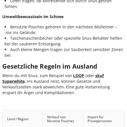
Offen fragen, ob Mitreisende sich durch Snus gestört
fühlen.
Umweltbewusstsein
im
Schnee
Benutzte Pouches gehören in den nächsten Mülleimer –
nie ins Gelände.
Taschenaschenbecher oder spezielle Snus-Behälter helfen
bei der sauberen Entsorgung.
Auch kleine Mengen tragen zur Sauberkeit sensibler Zonen
bei.
Gesetzliche Regeln im Ausland
W
enn du mit Snus, zum Beispiel von
LOOP
oder
skuf
Superwhite
, ins Ausland reist, können Gesetze und
Verkaufsstellen stark abweichen. Eine gute Vorbereitung
erspart dir Ärger und Komplikationen.
Verkauf von
Import für
Land / Region
Nicotine Pouches
Privatpersonen