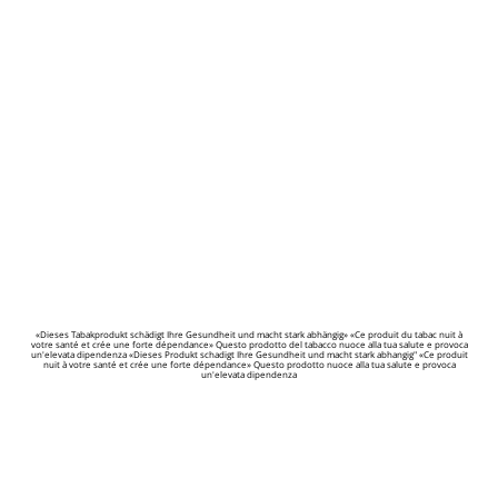
«Dieses Tabakprodukt schädigt Ihre Gesundheit und macht stark abhängig» «Ce produit du tabac nuit à
votre santé et crée une forte dépendance» Questo prodotto del tabacco nuoce alla tua salute e provoca
un'elevata dipendenza «Dieses Produkt schadigt Ihre Gesundheit und macht stark abhangig" «Ce produit
nuit à votre santé et crée une forte dépendance» Questo prodotto nuoce alla tua salute e provoca
un'elevata dipendenza