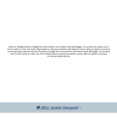
«Dieses Tabakprodukt schädigt Ihre Gesundheit und macht stark abhängig» «Ce produit du tabac nuit à
votre santé et crée une forte dépendance» Questo prodotto del tabacco nuoce alla tua salute e provoca
un'elevata dipendenza «Dieses Produkt schadigt Ihre Gesundheit und macht stark abhangig" «Ce produit
nuit à votre santé et crée une forte dépendance» Questo prodotto nuoce alla tua salute e provoca
un'elevata dipendenza
🚚 NEU: Gratis Versand!