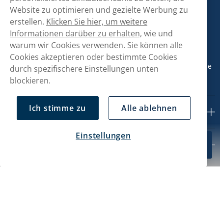
Website zu optimieren und gezielte Werbung zu
Kontaktiere uns!
erstellen.
Klicken Sie hier, um weitere
hallo@snusmarkt.ch
Informationen darüber zu erhalten,
wie und
warum wir Cookies verwenden. Sie können alle
+410800561053
Cookies akzeptieren oder bestimmte Cookies
Mo/Di: 08:30-17 Uhr (Pause 12-13) Mi/Do: 10:30-19 Uhr (Pause
durch spezifischere Einstellungen unten
14-15) Fr: 09-17 Uhr (Pause 12-13)
blockieren.
Ich stimme zu
Alle ablehnen
Kundendienst
Einstellungen
CHF 49.69
Mein Konto
In den Warenkorb
10-Pack
Über uns