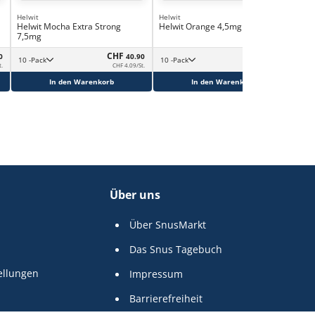
Helwit
Helwit
Hel
Helwit Mocha Extra Strong
Helwit Orange 4,5mg
Hel
7,5mg
CHF
CHF
0
40.90
40.90
10 -Pack
10 -Pack
t.
CHF 4.09/St.
CHF 4.09/St.
In den Warenkorb
In den Warenkorb
Über uns
Über SnusMarkt
Das Snus Tagebuch
ellungen
Impressum
Barrierefreiheit