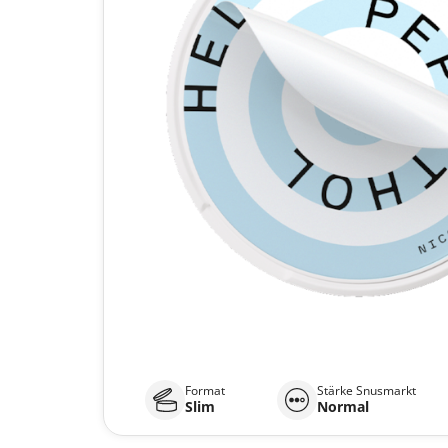
Format
Stärke Snusmarkt
Slim
Normal