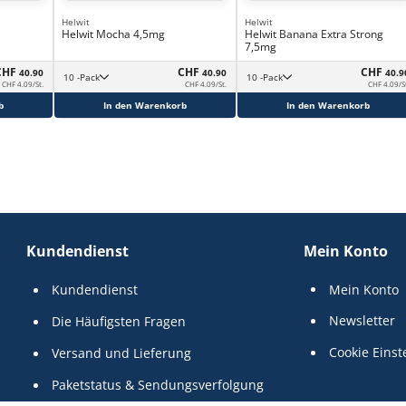
Helwit
Helwit
Helwit Mocha 4,5mg
Helwit Banana Extra Strong
7,5mg
CHF
CHF
CHF
40.90
40.90
40.9
10 -Pack
10 -Pack
CHF 4.09/St.
CHF 4.09/St.
CHF 4.09/S
b
In den Warenkorb
In den Warenkorb
Kundendienst
Mein Konto
Kundendienst
Mein Konto
Newsletter
Die Häufigsten Fragen
Cookie Einst
Versand und Lieferung
Paketstatus & Sendungsverfolgung