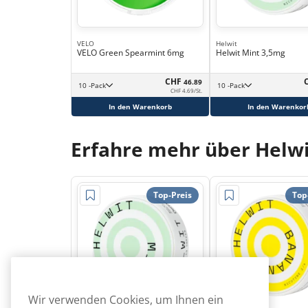
VELO
Helwit
VELO Green Spearmint 6mg
Helwit Mint 3,5mg
CHF
46.89
10 -Pack
10 -Pack
CHF 4.69/St.
In den Warenkorb
In den Warenkor
Erfahre mehr über Helwi
Top-Preis
Top
Wir verwenden Cookies, um Ihnen ein