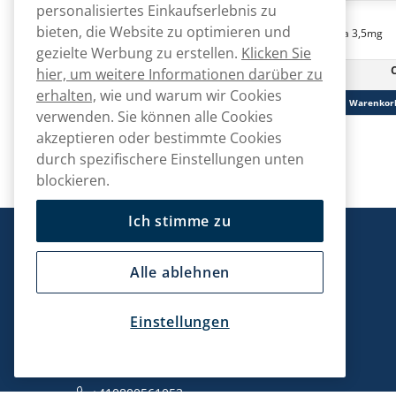
personalisiertes Einkaufserlebnis zu
Helwit
Helwit
bieten, die Website zu optimieren und
Helwit Mint 3,5mg
Helwit Banana 3,5mg
gezielte Werbung zu erstellen.
Klicken Sie
CHF
40.90
hier, um weitere Informationen darüber zu
10 -Pack
10 -Pack
CHF 4.09/St.
erhalten,
wie und warum wir Cookies
In den Warenkorb
In den Warenkor
verwenden. Sie können alle Cookies
akzeptieren oder bestimmte Cookies
durch spezifischere Einstellungen unten
blockieren.
Ich stimme zu
Snusmarkt
Alle ablehnen
Einstellungen
Kontaktiere uns!
hallo@snusmarkt.ch
+410800561053