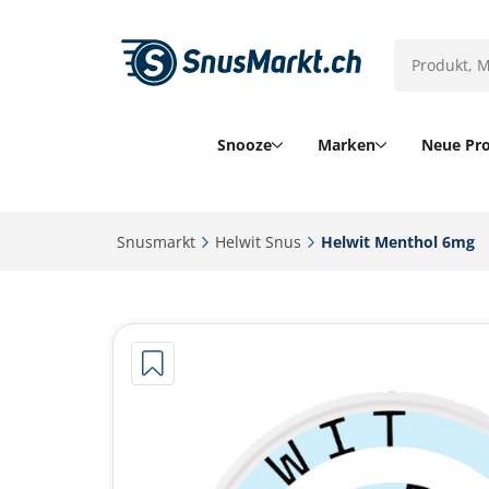
Snooze
Marken
Neue Pr
Snusmarkt‎
Helwit Snus‎
Helwit Menthol 6mg‎