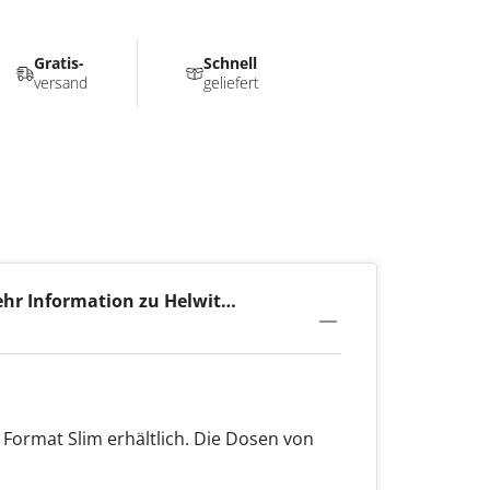
Gratis-
Schnell
versand
geliefert
hr Information zu Helwit
nthol 6mg
m Format Slim erhältlich. Die Dosen von