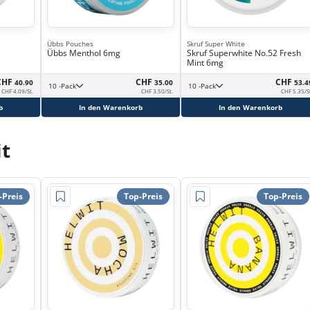
Übbs Pouches
Skruf Super White
Übbs Menthol 6mg
Skruf Superwhite No.52 Fresh
Mint 6mg
CHF
CHF
CHF
40.90
35.00
53.4
10 -Pack
10 -Pack
CHF 4.09/St.
CHF 3.50/St.
CHF 5.35/S
b
In den Warenkorb
In den Warenkorb
t
-Preis
Top-Preis
Top-Preis