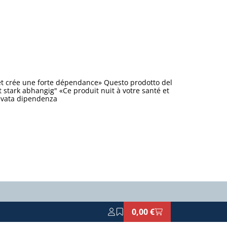
et crée une forte dépendance» Questo prodotto del
stark abhangig" «Ce produit nuit à votre santé et
levata dipendenza
0,00 €