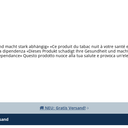
d macht stark abhängig» «Ce produit du tabac nuit à votre santé 
ta dipendenza «Dieses Produkt schadigt Ihre Gesundheit und macht 
épendance» Questo prodotto nuoce alla tua salute e provoca un'e
🚚 NEU: Gratis Versand!
rsand