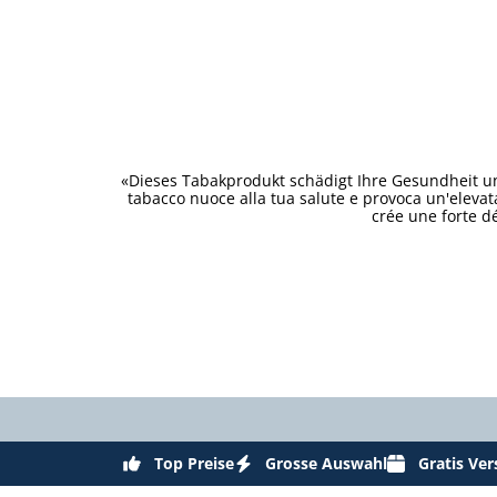
«Dieses Tabakprodukt schädigt Ihre Gesundheit un
tabacco nuoce alla tua salute e provoca un'eleva
crée une forte d
Top Preise
Grosse Auswahl
Gratis Ve