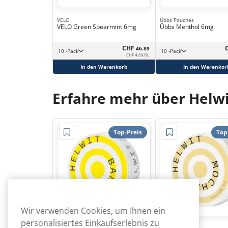
VELO
Übbs Pouches
VELO Green Spearmint 6mg
Übbs Menthol 6mg
CHF
46.89
10 -Pack
10 -Pack
CHF 4.69/St.
In den Warenkorb
In den Warenkor
Erfahre mehr über Helwi
Top-Preis
Top
Wir verwenden Cookies, um Ihnen ein
personalisiertes Einkaufserlebnis zu
Helwit
Helwit