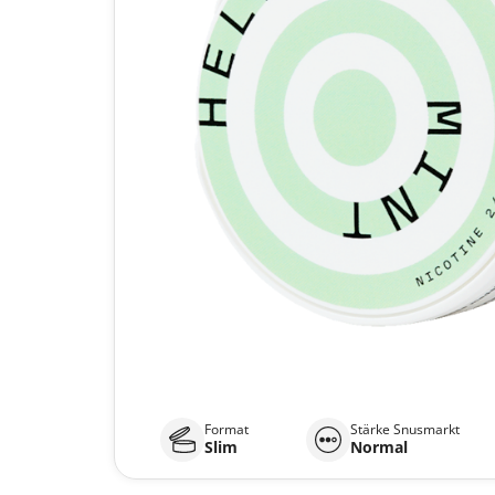
Format
Stärke Snusmarkt
Slim
Normal