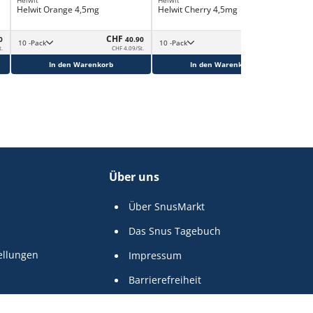
Helwit Orange 4,5mg
Helwit Cherry 4,5mg
Hel
3,
CHF
CHF
0
40.90
40.90
10 -Pack
10 -Pack
t.
CHF 4.09/St.
CHF 4.09/St.
In den Warenkorb
In den Warenkorb
Über uns
Über SnusMarkt
Das Snus Tagebuch
ellungen
Impressum
Barrierefreiheit
Stärke-Guide