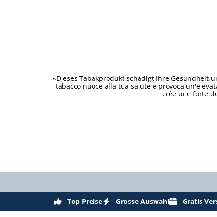
«Dieses Tabakprodukt schädigt Ihre Gesundheit un
tabacco nuoce alla tua salute e provoca un'eleva
crée une forte d
Top Preise
Grosse Auswahl
Gratis Ve