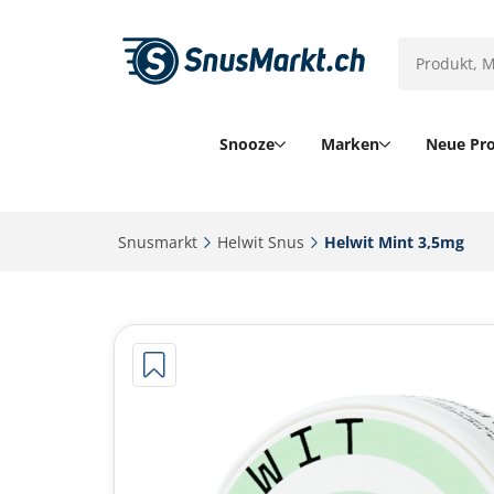
Snooze
Marken
Neue Pr
Snusmarkt‎
Helwit Snus‎
Helwit Mint 3,5mg‎