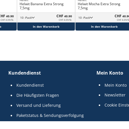
Helwit Banana Extra Strong
Helwit Mocha Extra Strong
7,5mg
7,5mg
CHF
CHF
CHF
40.90
40.90
40.9
10 -Pack
10 -Pack
CHF 4.09/St.
CHF 4.09/St.
CHF 4.09/S
b
In den Warenkorb
In den Warenkorb
Kundendienst
Mein Konto
Kundendienst
Mein Konto
Newsletter
Die Häufigsten Fragen
Cookie Einst
Versand und Lieferung
Paketstatus & Sendungsverfolgung
AGB
use