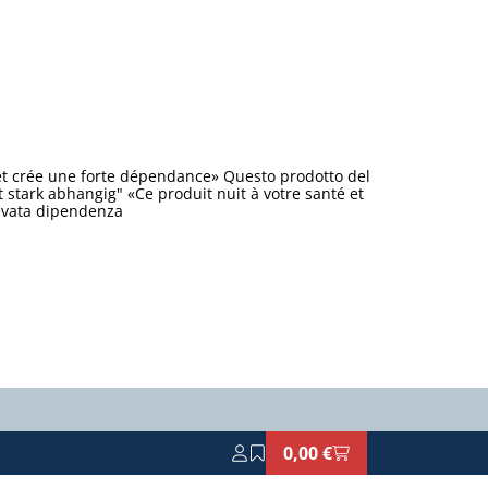
et crée une forte dépendance» Questo prodotto del
stark abhangig" «Ce produit nuit à votre santé et
levata dipendenza
0,00 €