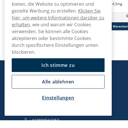
bieten, die Website zu optimieren und
Helwit Banana 3,5mg
Helwit Mocha 4,5mg
gezielte Werbung zu erstellen.
Klicken Sie
CHF
40.90
hier, um weitere Informationen darüber zu
10 -Pack
10 -Pack
CHF 4.09/St.
erhalten,
wie und warum wir Cookies
In den Warenkorb
In den Warenkor
verwenden. Sie können alle Cookies
akzeptieren oder bestimmte Cookies
durch spezifischere Einstellungen unten
blockieren.
Ich stimme zu
Snusmarkt
Alle ablehnen
Einstellungen
Kontaktiere uns!
hallo@snusmarkt.ch
+410800561053
Mo/Di: 08:30-17 Uhr (Pause 12-13) Mi/Do: 10:30-19 Uhr (Pa