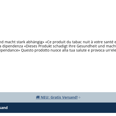
d macht stark abhängig» «Ce produit du tabac nuit à votre santé 
ta dipendenza «Dieses Produkt schadigt Ihre Gesundheit und macht 
épendance» Questo prodotto nuoce alla tua salute e provoca un'e
🚚 NEU: Gratis Versand!
rsand