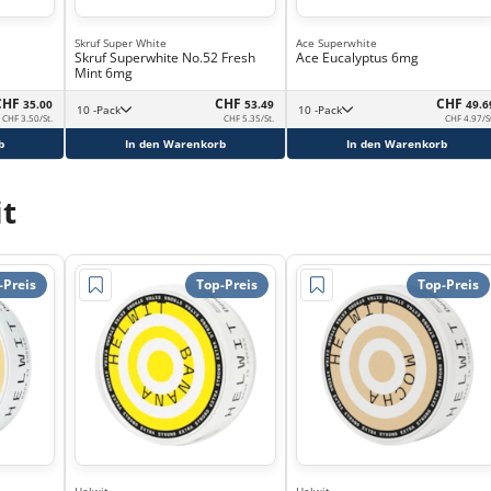
Skruf Super White
Ace Superwhite
Skruf Superwhite No.52 Fresh
Ace Eucalyptus 6mg
Mint 6mg
CHF
CHF
CHF
35.00
53.49
49.6
10 -Pack
10 -Pack
CHF 3.50/St.
CHF 5.35/St.
CHF 4.97/S
b
In den Warenkorb
In den Warenkorb
t
-Preis
Top-Preis
Top-Preis
Helwit
Helwit