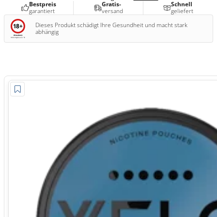
Bestpreis
Gratis-
Schnell
garantiert
versand
geliefert
Dieses Produkt schädigt Ihre Gesundheit und macht stark
abhängig