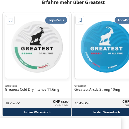
Erfahre mehr über Greatest
Top-Preis
Top-Pr
Greatest
Greatest
Greatest Cold Dry Intense 11,6mg
Greatest Arctic Strong 10mg
CHF
CH
45.00
10 -Pack
10 -Pack
CHF 4.50/St.
CHF
In den Warenkorb
In den Warenkorb