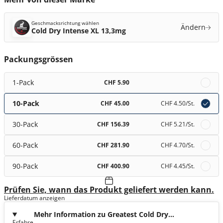
Geschmacksrichtung wählen
Ändern
Cold Dry Intense XL 13,3mg
Packungsgrössen
1-Pack
CHF 5.90
10-Pack
CHF 45.00
CHF 4.50
/St.
30-Pack
CHF 156.39
CHF 5.21
/St.
60-Pack
CHF 281.90
CHF 4.70
/St.
90-Pack
CHF 400.90
CHF 4.45
/St.
Prüfen Sie, wann das Produkt geliefert werden kann.
Lieferdatum anzeigen
Mehr Information zu Greatest Cold Dry
Erfahre