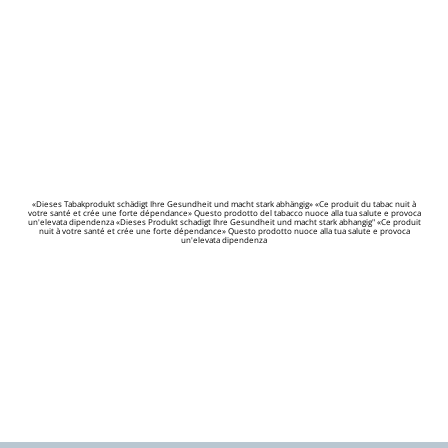
«Dieses Tabakprodukt schädigt Ihre Gesundheit und macht stark abhängig» «Ce produit du tabac nuit à
votre santé et crée une forte dépendance» Questo prodotto del tabacco nuoce alla tua salute e provoca
un'elevata dipendenza «Dieses Produkt schadigt Ihre Gesundheit und macht stark abhangig" «Ce produit
nuit à votre santé et crée une forte dépendance» Questo prodotto nuoce alla tua salute e provoca
un'elevata dipendenza