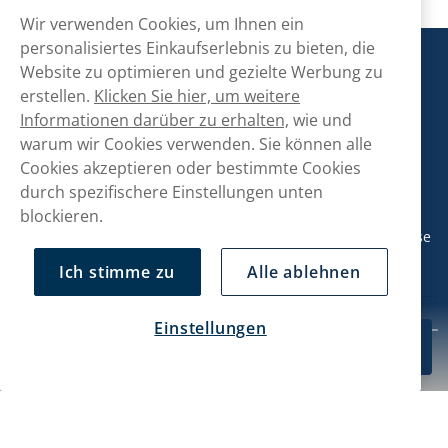
Wir verwenden Cookies, um Ihnen ein
personalisiertes Einkaufserlebnis zu bieten, die
Snusmarkt
Website zu optimieren und gezielte Werbung zu
erstellen.
Klicken Sie hier, um weitere
Informationen darüber zu erhalten,
wie und
Kontaktiere uns!
warum wir Cookies verwenden. Sie können alle
Cookies akzeptieren oder bestimmte Cookies
hallo@snusmarkt.ch
durch spezifischere Einstellungen unten
+410800561053
blockieren.
Mo/Di: 08:30-17 Uhr (Pause 12-13) Mi/Do: 10:30-19 Uhr (Pause
14-15) Fr: 09-17 Uhr (Pause 12-13)
Ich stimme zu
Alle ablehnen
Einstellungen
Kundendienst
CHF 45.00
In den Warenkorb
10-Pack
Mein Konto