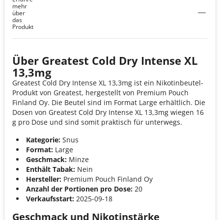
Intense XL 13,3mg
mehr
über
das
Produkt
Über Greatest Cold Dry Intense XL
13,3mg
Greatest Cold Dry Intense XL 13,3mg ist ein Nikotinbeutel-
Produkt von Greatest, hergestellt von Premium Pouch
Finland Oy. Die Beutel sind im Format Large erhältlich. Die
Dosen von Greatest Cold Dry Intense XL 13,3mg wiegen 16
g pro Dose und sind somit praktisch für unterwegs.
Kategorie:
Snus
Format:
Large
Geschmack:
Minze
Enthält Tabak:
Nein
Hersteller:
Premium Pouch Finland Oy
Anzahl der Portionen pro Dose:
20
Verkaufsstart:
2025-09-18
Geschmack und Nikotinstärke