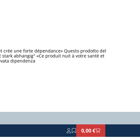
et crée une forte dépendance» Questo prodotto del
stark abhangig" «Ce produit nuit à votre santé et
levata dipendenza
0,00 €