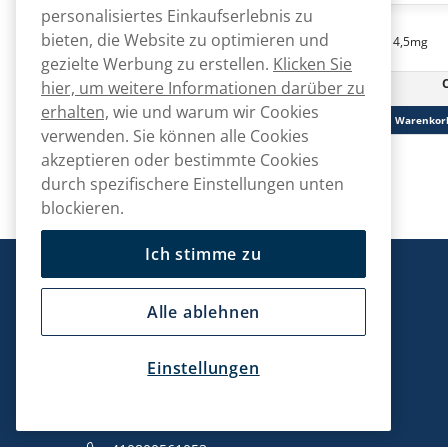
personalisiertes Einkaufserlebnis zu
Helwit
Helwit
bieten, die Website zu optimieren und
Helwit Mint 3,5mg
Helwit Mocha 4,5mg
gezielte Werbung zu erstellen.
Klicken Sie
CHF
hier, um weitere Informationen darüber zu
40.90
10 -Pack
10 -Pack
CHF 4.09/St.
erhalten,
wie und warum wir Cookies
In den Warenkorb
In den Warenkor
verwenden. Sie können alle Cookies
akzeptieren oder bestimmte Cookies
durch spezifischere Einstellungen unten
blockieren.
Ich stimme zu
Snusmarkt
Alle ablehnen
Einstellungen
Kontaktiere uns!
hallo@snusmarkt.ch