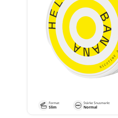
Format
Stärke Snusmarkt
Slim
Normal