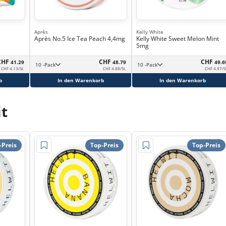
Après
Kelly White
Après No.5 Ice Tea Peach 4,4mg
Kelly White Sweet Melon Mint
5mg
CHF
CHF
CHF
41.29
48.79
49.6
10 -Pack
10 -Pack
CHF 4.13/St.
CHF 4.88/St.
CHF 4.97/S
b
In den Warenkorb
In den Warenkorb
t
-Preis
Top-Preis
Top-Preis