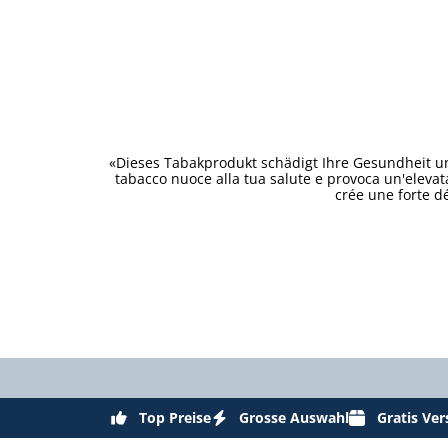
«Dieses Tabakprodukt schädigt Ihre Gesundheit un
tabacco nuoce alla tua salute e provoca un'eleva
crée une forte d
Top Preise
Grosse Auswahl
Gratis Ve