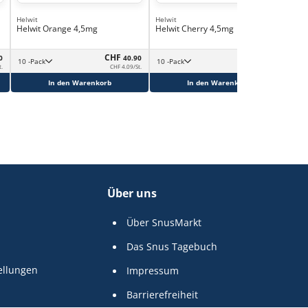
Helwit
Helwit
Hel
Helwit Orange 4,5mg
Helwit Cherry 4,5mg
Hel
3,
CHF
CHF
0
40.90
40.90
10 -Pack
10 -Pack
t.
CHF 4.09/St.
CHF 4.09/St.
In den Warenkorb
In den Warenkorb
Über uns
Über SnusMarkt
Das Snus Tagebuch
ellungen
Impressum
Barrierefreiheit