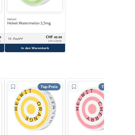
Helwit
Helwit Watermelon 3,5mg
CHF
9
40.90
10 -Pack
t.
CHF 4.09/St.
In den Warenkorb
Top-Preis
Top-Preis