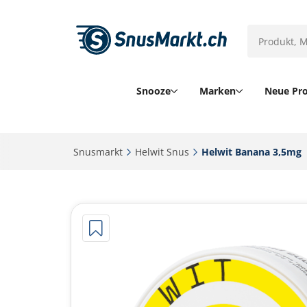
Snooze
Marken
Neue Pr
Snusmarkt‎
Helwit Snus‎
Helwit Banana 3,5mg‎