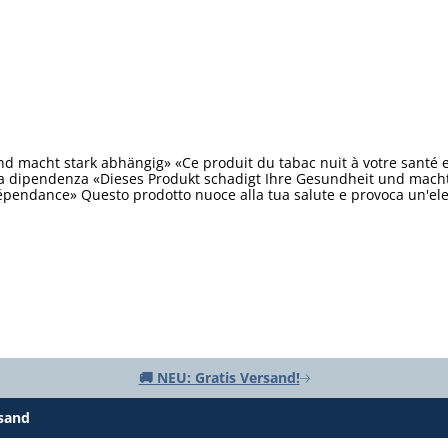
d macht stark abhängig» «Ce produit du tabac nuit à votre santé 
ta dipendenza «Dieses Produkt schadigt Ihre Gesundheit und macht 
épendance» Questo prodotto nuoce alla tua salute e provoca un'e
🚚 NEU: Gratis Versand!
rsand