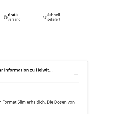
Gratis-
Schnell
versand
geliefert
r Information zu Helwit
ana 3,5mg
im Format Slim erhältlich. Die Dosen von