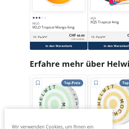
XQS
XQS Tropical 4mg
VELO
VELO Tropical Mango 6mg
CHF
46.89
10 -Pack
10 -Pack
CHF 4.69/St.
In den Warenkorb
In den Warenkor
Erfahre mehr über Helwi
Top-Preis
Top
Wir verwenden Cookies, um Ihnen ein