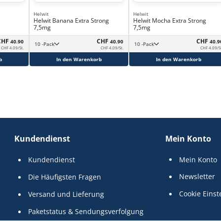
Helwit
Helwit
Helwit Banana Extra Strong
Helwit Mocha Extra Strong
7,5mg
7,5mg
CHF
CHF
CHF
40.90
40.90
40.9
10 -Pack
10 -Pack
CHF 4.09/St.
CHF 4.09/St.
CHF 4.09/S
b
In den Warenkorb
In den Warenkorb
Kundendienst
Mein Konto
Kundendienst
Mein Konto
Newsletter
Die Häufigsten Fragen
Cookie Einst
Versand und Lieferung
Paketstatus & Sendungsverfolgung