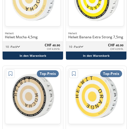
Helwit
Helwit
Helwit Mocha 4,5mg
Helwit Banana Extra Strong 7,5mg
CHF
CHF
40.90
40.90
10 -Pack
10 -Pack
CHF 4.09/St.
CHF 4.09/St.
In den Warenkorb
In den Warenkorb
Top-Preis
Top-Preis