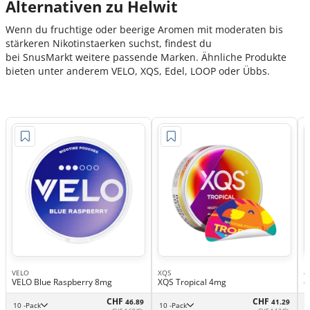
Alternativen zu Helwit
Wenn du fruchtige oder beerige Aromen mit moderaten bis
stärkeren Nikotinstaerken suchst, findest du
bei SnusMarkt weitere passende Marken. Ähnliche Produkte
bieten unter anderem VELO, XQS, Edel, LOOP oder Übbs.
VELO
XQS
e
VELO Blue Raspberry 8mg
XQS Tropical 4mg
e
CHF
CHF
46.89
41.29
10 -Pack
10 -Pack