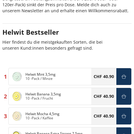
120er-Pack) sinkt der Preis pro Dose. Melde dich auch zu
unserem Newsletter an und erhalte einen Willkommensrabatt.
Helwit Bestseller
Hier findest du die meistgekauften Sorten, die bei
unseren Kund:innen besonders gefragt sind.
Helwit Mint 3,5mg
1
CHF 40.90
10 -Pack
/
Minze
Helwit Banana 3,5mg
2
CHF 40.90
10 -Pack
/
Frucht
Helwit Mocha 4,5mg
3
CHF 40.90
10 -Pack
/
Kaffee
Helwit Banana Extra Strong 7,5mg