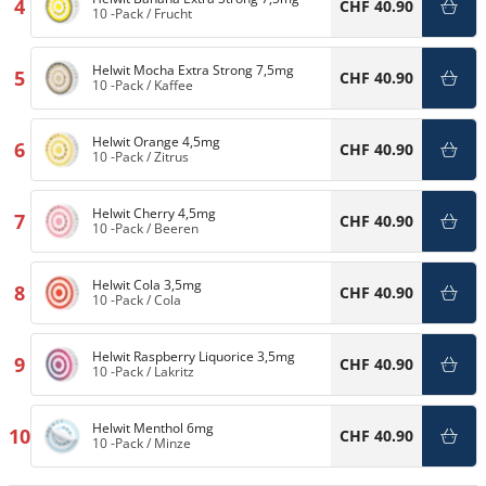
4
CHF 40.90
10 -Pack
/
Frucht
Helwit Mocha Extra Strong 7,5mg
5
CHF 40.90
10 -Pack
/
Kaffee
Helwit Orange 4,5mg
6
CHF 40.90
10 -Pack
/
Zitrus
Helwit Cherry 4,5mg
7
CHF 40.90
10 -Pack
/
Beeren
Helwit Cola 3,5mg
8
CHF 40.90
10 -Pack
/
Cola
Helwit Raspberry Liquorice 3,5mg
9
CHF 40.90
10 -Pack
/
Lakritz
Helwit Menthol 6mg
10
CHF 40.90
10 -Pack
/
Minze