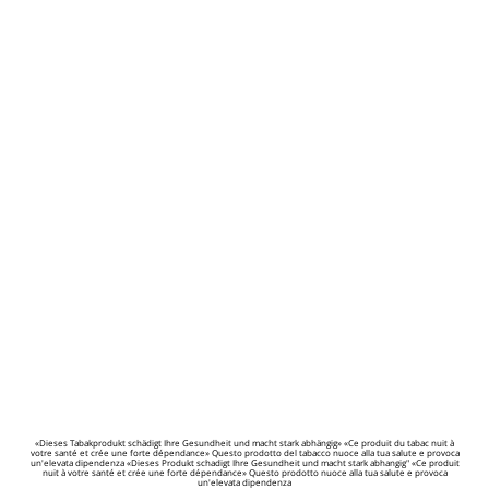
«Dieses Tabakprodukt schädigt Ihre Gesundheit und macht stark abhängig» «Ce produit du tabac nuit à
votre santé et crée une forte dépendance» Questo prodotto del tabacco nuoce alla tua salute e provoca
un'elevata dipendenza «Dieses Produkt schadigt Ihre Gesundheit und macht stark abhangig" «Ce produit
nuit à votre santé et crée une forte dépendance» Questo prodotto nuoce alla tua salute e provoca
un'elevata dipendenza