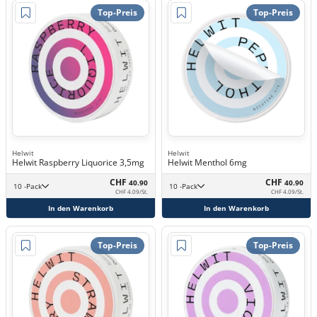
Top-Preis
Top-Preis
Helwit
Helwit
Helwit Raspberry Liquorice 3,5mg
Helwit Menthol 6mg
CHF
CHF
40.90
40.90
10 -Pack
10 -Pack
CHF 4.09/St.
CHF 4.09/St.
In den Warenkorb
In den Warenkorb
Top-Preis
Top-Preis