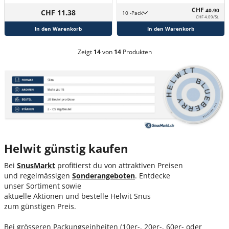
CHF
40.90
CHF 11.38
10 -Pack
CHF 4.09/St.
In den Warenkorb
In den Warenkorb
Zeigt
14
von
14
Produkten
Helwit günstig kaufen
Bei
SnusMarkt
profitierst du von attraktiven Preisen
und regelmässigen
Sondera
ngeboten
. Entdecke
unser Sortiment sowie
aktuelle Aktionen und bestelle Helwit Snus
zum günstigen Preis.
Bei grösseren Packungseinheiten (10er-, 20er-, 60er- oder