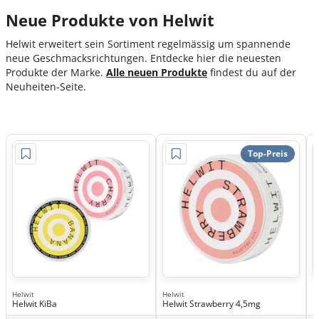
Neue Produkte von Helwit
Helwit erweitert sein Sortiment regelmässig um spannende
neue Geschmacksrichtungen. Entdecke hier die neuesten
Produkte der Marke.
Alle neuen Produkte
findest du auf der
Neuheiten-Seite.
Top-Preis
Helwit
Helwit
H
Helwit KiBa
Helwit Strawberry 4,5mg
H