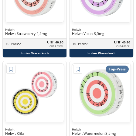
Helwit
Helwit
Helwit Strawberry 4,5mg
Helwit Violet 3,5mg
CHF
CHF
40.90
40.90
10 -Pack
10 -Pack
CHF 4.09/St.
CHF 4.09/St.
In den Warenkorb
In den Warenkorb
Top-Preis
Helwit
Helwit
Helwit KiBa
Helwit Watermelon 3,5mg