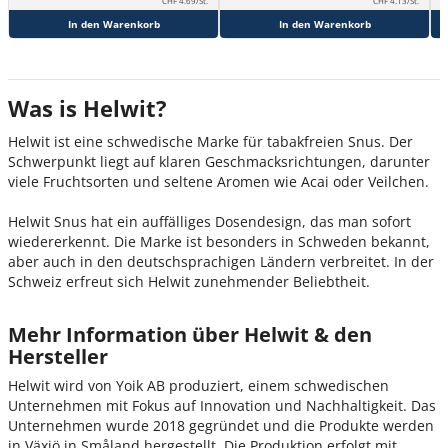
CHF 4.69/St.
CHF 4.13/St.
In den Warenkorb
In den Warenkorb
Was is Helwit?
Helwit ist eine schwedische Marke für tabakfreien Snus. Der
Schwerpunkt liegt auf klaren Geschmacksrichtungen, darunter
viele Fruchtsorten und seltene Aromen wie
Acai oder Veilchen.
Helwit Snus hat ein auffälliges Dosendesign, das man sofort
wiedererkennt. Die Marke ist besonders in Schweden bekannt,
aber auch in den deutschsprachigen Ländern verbreitet. In der
Schweiz erfreut sich Helwit zunehmender Beliebtheit.
Mehr Information über Helwit & den
Hersteller
Helwit wird von Yoik AB produziert, einem schwedischen
Unternehmen mit Fokus auf Innovation und Nachhaltigkeit. Das
Unternehmen wurde 2018 gegründet und die Produkte werden
in Växjö in Småland hergestellt. Die Produktion erfolgt mit