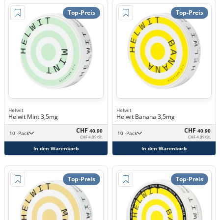
Top-Preis
Top-Preis
Helwit
Helwit
Helwit Mint 3,5mg
Helwit Banana 3,5mg
CHF
CHF
40.90
40.90
10 -Pack
10 -Pack
CHF 4.09/St.
CHF 4.09/St.
In den Warenkorb
In den Warenkorb
Top-Preis
Top-Preis