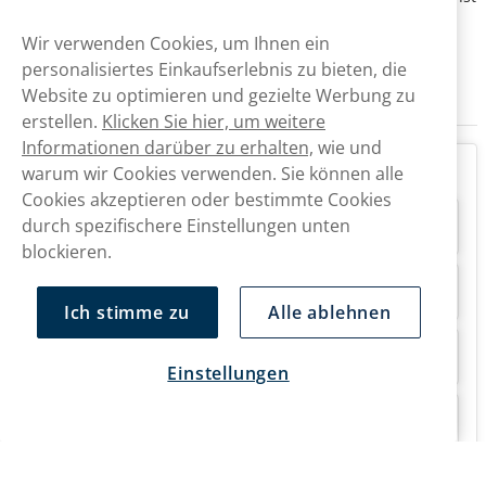
am nächsten oder übernächsten Werktag.
Wir verwenden Cookies, um Ihnen ein
Bitte beachte, dass bei allen Bestellungen eine Altersprüfung
personalisiertes Einkaufserlebnis zu bieten, die
sowie eine Unterschrift bei der Zustellung erforderlich sind.
Website zu optimieren und gezielte Werbung zu
erstellen.
Klicken Sie hier, um weitere
Informationen darüber zu erhalten,
wie und
FAQ
warum wir Cookies verwenden. Sie können alle
Cookies akzeptieren oder bestimmte Cookies
durch spezifischere Einstellungen unten
Ist Helwit Snus in der Schweiz erhältlich?
blockieren.
Kann ich Helwit in der Schweiz kaufen?
Ich stimme zu
Alle ablehnen
Wie schnell werden Helwit Produkte geliefert?
Einstellungen
Gibt es nikotinfreie Produkte von Helwit?