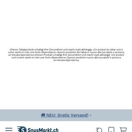
«Dieses Tabakprodukt schädigt Ihre Gesundheit und macht stark abhängig» «Ce produit du tabac nuit à
votre santé et crée une forte dépendance» Questo prodotto del tabacco nuoce alla tua salute e provoca
un'elevata dipendenza «Dieses Produkt schadigt Ihre Gesundheit und macht stark abhangig" «Ce produit
nuit à votre santé et crée une forte dépendance» Questo prodotto nuoce alla tua salute e provoca
un'elevata dipendenza
🚚 NEU: Gratis Versand!