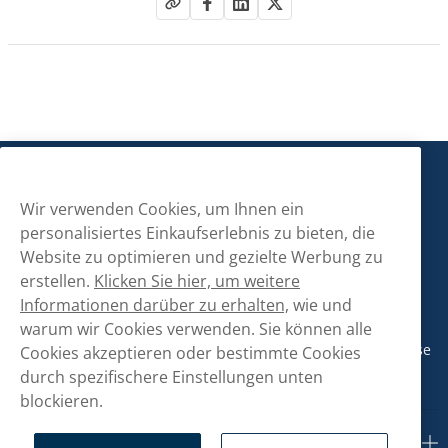
Snusmarkt
Wir verwenden Cookies, um Ihnen ein
personalisiertes Einkaufserlebnis zu bieten, die
Kontaktiere uns!
Website zu optimieren und gezielte Werbung zu
erstellen.
Klicken Sie hier, um weitere
hallo@snusmarkt.ch
Informationen darüber zu erhalten,
wie und
+410800561053
warum wir Cookies verwenden. Sie können alle
Mo/Di: 08:30-17 Uhr (Pause 12-13) Mi/Do: 10:30-19 Uhr (Pause
Cookies akzeptieren oder bestimmte Cookies
14-15) Fr: 09-17 Uhr (Pause 12-13)
durch spezifischere Einstellungen unten
blockieren.
Kundendienst