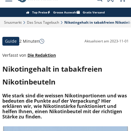
Top Preise
Grosse Auswahl
Gratis Versand
Snusmarkt‎
Das Snus Tagebuch‎
Nikotingehalt in tabakfreien Nikotinb
Guide
2 Minuten
Aktualisiert am
2023-11-01
Verfasst von
Die Redaktion
Nikotingehalt in tabakfreien
Nikotinbeuteln
Wie stark sind die weissen Nikotinportionen und was
bedeuten die Punkte auf der Verpackung? Hier
erklären wir, wie Nikotinstärke funktioniert und
helfen Ihnen, einen Nikotinbeutel mit der richtigen
Stärke zu finden.