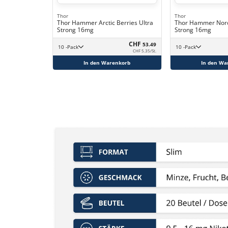
Thor
Thor
Thor Hammer Arctic Berries Ultra
Thor Hammer Nordi
Strong 16mg
Strong 16mg
CHF
53.49
10 -Pack
10 -Pack
CHF 5.35/St.
In den Warenkorb
In den Wa