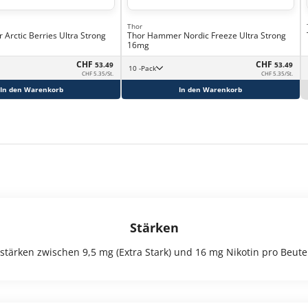
Thor
Arctic Berries Ultra Strong
Thor Hammer Nordic Freeze Ultra Strong
16mg
CHF
CHF
53.49
53.49
10 -Pack
CHF 5.35/St.
CHF 5.35/St.
In den Warenkorb
In den Warenkorb
Stärken
nstärken zwischen 9,5 mg (Extra Stark) und 16 mg Nikotin pro Beutel (