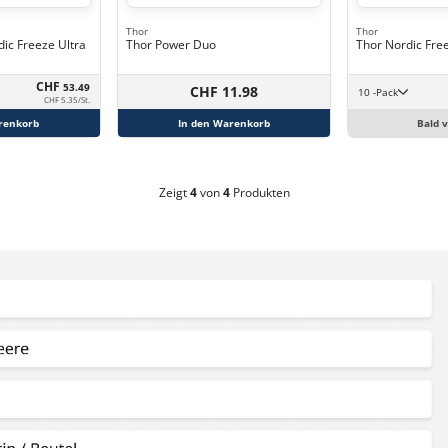
Thor
Thor
c Freeze Ultra
Thor Power Duo
Thor Nordic Fre
CHF
53.49
CHF 11.98
10 -Pack
CHF 5.35/St.
renkorb
In den Warenkorb
Bald 
Zeigt
4
von
4
Produkten