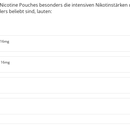
icotine Pouches besonders die intensiven Nikotinstärken und
s beliebt sind, lauten:
g 16mg
g 16mg