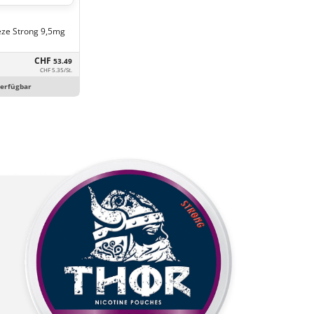
eze Strong 9,5mg
CHF
53.49
CHF 5.35/St.
verfügbar