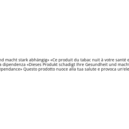
d macht stark abhängig» «Ce produit du tabac nuit à votre santé 
ta dipendenza «Dieses Produkt schadigt Ihre Gesundheit und macht 
épendance» Questo prodotto nuoce alla tua salute e provoca un'e