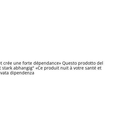
et crée une forte dépendance» Questo prodotto del
stark abhangig" «Ce produit nuit à votre santé et
levata dipendenza