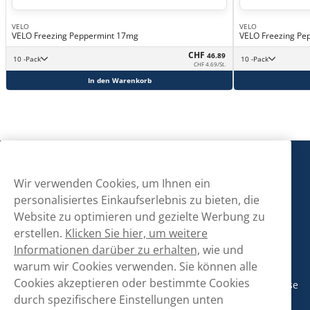
VELO
VELO
VELO Freezing Peppermint 17mg
VELO Freezing Pe
CHF
46.89
10 -Pack
10 -Pack
CHF 4.69/St.
In den Warenkorb
Snusmarkt
Wir verwenden Cookies, um Ihnen ein
personalisiertes Einkaufserlebnis zu bieten, die
Kontaktiere uns!
Website zu optimieren und gezielte Werbung zu
erstellen.
Klicken Sie hier, um weitere
hallo@snusmarkt.ch
Informationen darüber zu erhalten,
wie und
+410800561053
warum wir Cookies verwenden. Sie können alle
Cookies akzeptieren oder bestimmte Cookies
Mo/Di: 08:30-17 Uhr (Pause 12-13) Mi/Do: 10:30-19 Uhr (Pause
14-15) Fr: 09-17 Uhr (Pause 12-13)
durch spezifischere Einstellungen unten