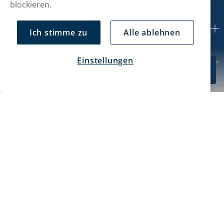
blockieren.
Kundendienst
Ich stimme zu
Alle ablehnen
Einstellungen
Mein Konto
CHF 53.49
In den Warenkorb
10-Pack
Über uns
Haypp CH GmbH