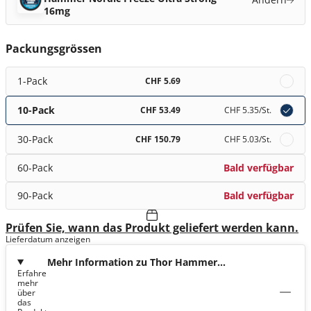
16mg
Packungsgrössen
1-Pack
CHF 5.69
10-Pack
CHF 53.49
CHF 5.35
/St.
30-Pack
CHF 150.79
CHF 5.03
/St.
60-Pack
Bald verfügbar
90-Pack
Bald verfügbar
Prüfen Sie, wann das Produkt geliefert werden kann.
Lieferdatum anzeigen
Mehr Information zu Thor Hammer
Erfahre
Nordic Freeze Ultra Strong 16mg
mehr
über
das