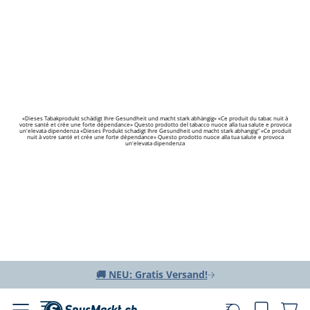
«Dieses Tabakprodukt schädigt Ihre Gesundheit und macht stark abhängig» «Ce produit du tabac nuit à
votre santé et crée une forte dépendance» Questo prodotto del tabacco nuoce alla tua salute e provoca
un'elevata dipendenza «Dieses Produkt schadigt Ihre Gesundheit und macht stark abhangig" «Ce produit
nuit à votre santé et crée une forte dépendance» Questo prodotto nuoce alla tua salute e provoca
un'elevata dipendenza
🚚 NEU: Gratis Versand!