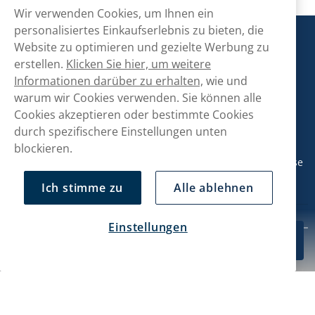
Wir verwenden Cookies, um Ihnen ein
personalisiertes Einkaufserlebnis zu bieten, die
Snusmarkt
Website zu optimieren und gezielte Werbung zu
erstellen.
Klicken Sie hier, um weitere
Informationen darüber zu erhalten,
wie und
Kontaktiere uns!
warum wir Cookies verwenden. Sie können alle
Cookies akzeptieren oder bestimmte Cookies
hallo@snusmarkt.ch
durch spezifischere Einstellungen unten
+410800561053
blockieren.
Mo/Di: 08:30-17 Uhr (Pause 12-13) Mi/Do: 10:30-19 Uhr (Pause
14-15) Fr: 09-17 Uhr (Pause 12-13)
Ich stimme zu
Alle ablehnen
Einstellungen
Kundendienst
CHF 40.90
In den Warenkorb
10-Pack
Mein Konto