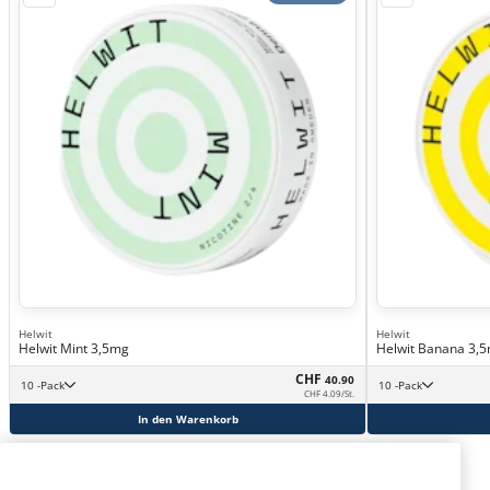
Helwit
Helwit
Helwit Mint 3,5mg
Helwit Banana 3,
CHF
40.90
10 -Pack
10 -Pack
CHF 4.09/St.
In den Warenkorb