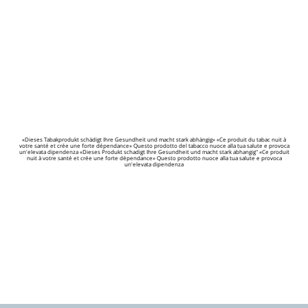
«Dieses Tabakprodukt schädigt Ihre Gesundheit und macht stark abhängig» «Ce produit du tabac nuit à
votre santé et crée une forte dépendance» Questo prodotto del tabacco nuoce alla tua salute e provoca
un'elevata dipendenza «Dieses Produkt schadigt Ihre Gesundheit und macht stark abhangig" «Ce produit
nuit à votre santé et crée une forte dépendance» Questo prodotto nuoce alla tua salute e provoca
un'elevata dipendenza