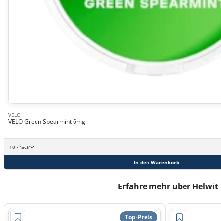
VELO
VELO Green Spearmint 6mg
10 -Pack
In den Warenkorb
Erfahre mehr über Helwit
Top-Preis