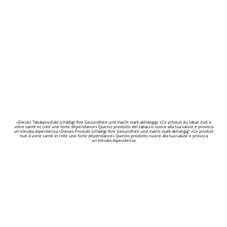
«Dieses Tabakprodukt schädigt Ihre Gesundheit und macht stark abhängig» «Ce produit du tabac nuit à
votre santé et crée une forte dépendance» Questo prodotto del tabacco nuoce alla tua salute e provoca
un'elevata dipendenza «Dieses Produkt schadigt Ihre Gesundheit und macht stark abhangig" «Ce produit
nuit à votre santé et crée une forte dépendance» Questo prodotto nuoce alla tua salute e provoca
un'elevata dipendenza