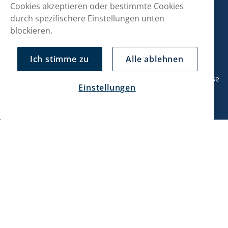
Cookies akzeptieren oder bestimmte Cookies
durch spezifischere Einstellungen unten
Kontaktiere uns!
blockieren.
hallo@snusmarkt.ch
Ich stimme zu
Alle ablehnen
+410800561053
Mo/Di: 08:30-17 Uhr (Pause 12-13) Mi/Do: 10:30-19 Uhr (Pause
Einstellungen
14-15) Fr: 09-17 Uhr (Pause 12-13)
Kundendienst
Mein Konto
Über uns