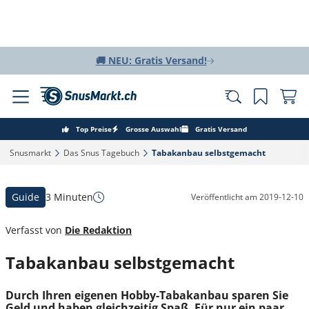
🚚 NEU: Gratis Versand!
Top Preise
Grosse Auswahl
Gratis Versand
Snusmarkt‎
Das Snus Tagebuch‎
Tabakanbau selbstgemacht‎
Guide
3 Minuten
Veröffentlicht am
2019-12-10
Verfasst von
Die Redaktion
Tabakanbau selbstgemacht
Durch Ihren eigenen Hobby-Tabakanbau sparen Sie
Geld und haben gleichzeitig Spaß. Für nur ein paar